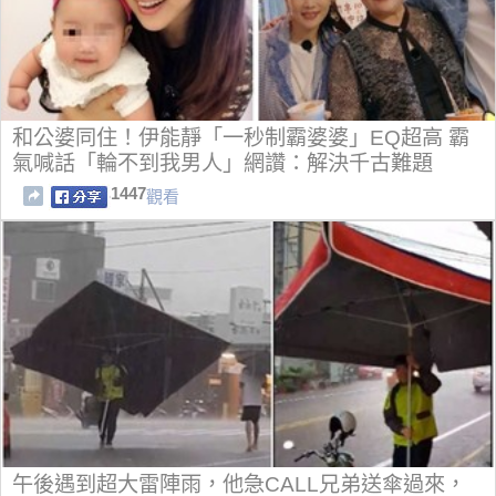
和公婆同住！伊能靜「一秒制霸婆婆」EQ超高 霸
氣喊話「輪不到我男人」網讚：解決千古難題
1447
觀看
午後遇到超大雷陣雨，他急CALL兄弟送傘過來，