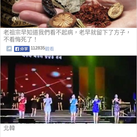
老祖宗早知道我們看不起病，老早就留下了方子，
不看悔死了！
112835
觀看
北韓