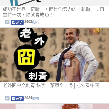
成功不是靠「奇蹟」，而是你努力的「軌跡」…再
堅持一次，你就會成功！
2903
觀看
老外囧中文刺青 錯字、菜單全上身│老外看中國
2924
觀看