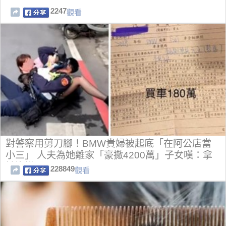
2247
觀看
對警察用剪刀腳！BMW貴婦被起底「在阿公店當
小三」 人夫為她離家「豪撒4200萬」子女嘆：拿
她沒轍
228849
觀看