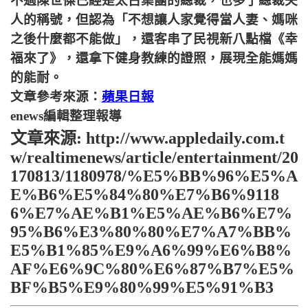
不過陳世傑已經是太古集團的總裁，也多了總裁夫
人的稱號，但認為「不想讓人家覺得當人妻、媽咪
之後什麼都不能做」，還客串了民視新八點檔《幸
福來了》，還拿下健身教練的證照，展現全能媽媽
的能耐。
文章參考來源：
蘋果日報
enews編輯整理報導
文章來源: http://www.appledaily.com.t
w/realtimenews/article/entertainment/20
170813/1180978/%E5%BB%96%E5%A
E%B6%E5%84%80%E7%B6%9118
6%E7%AE%B1%E5%AE%B6%E7%
95%B6%E3%80%80%E7%A7%BB%
E5%B1%85%E9%A6%99%E6%B8%
AF%E6%9C%80%E6%87%B7%E5%
BF%B5%E9%80%99%E5%91%B3