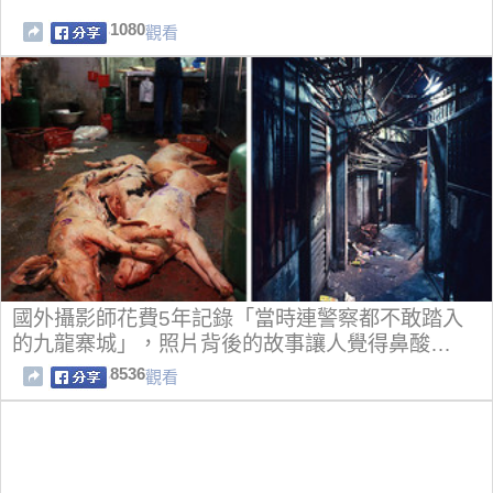
1080
觀看
國外攝影師花費5年記錄「當時連警察都不敢踏入
的九龍寨城」，照片背後的故事讓人覺得鼻酸…
8536
觀看