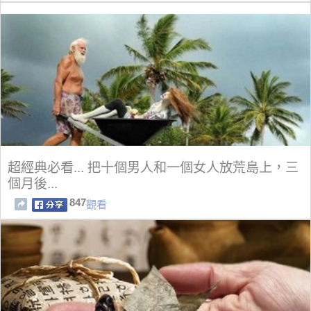
超經典必看... 把十個男人和一個女人放荒島上，三
個月後...
847
觀看