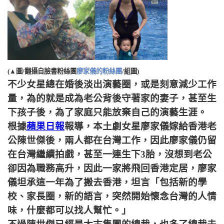
(▲圖/翻攝自臉書粉絲團
廖家儀的粉絲團
/組圖)
不少女星總在婚後淡出演藝圈，或是刻意減少工作
量，為的就是成為老公背後守著家的妻子，甚至生
下孩子後，為了家庭只能放棄自己的演藝生涯。
根據
蘋果日報
報導，本土劇女星廖家儀嫁給香港老
公陳世傑後，兩人都在台灣工作，因此廖家儀仍留
在台灣繼續拍戲，甚至一連生下3胎，沒想到老公
卻因為職務高升，因此一家將飛回香港定居，廖家
儀坦承這一年為了搬去香港，坦言「包括新的學
校、家長圈，新的語言，突然開始懷念台灣的人情
味，什麼都可以找人幫忙。」