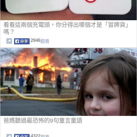
看看這兩個充電頭，你分得出哪個才是「冒牌貨」
嗎？
2946
觀看
爸媽聽過最恐怖的9句童言童語
4322
觀看