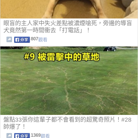
眼盲的主人家中失火差點被濃煙嗆死，旁邊的導盲
犬竟然第一時間衝去「打電話」！
807
觀看
盤點33張你這輩子都不會看到的超驚奇照片！#28
帥爆了！
1369
觀看