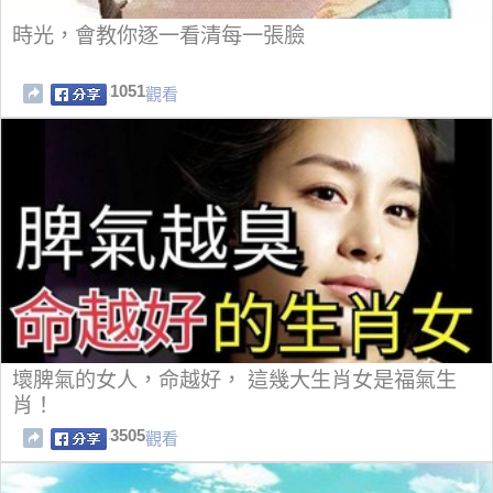
時光，會教你逐一看清每一張臉
1051
觀看
壞脾氣的女人，命越好， 這幾大生肖女是福氣生
肖！
3505
觀看