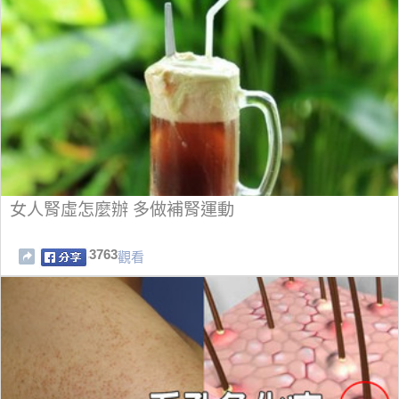
女人腎虛怎麼辦 多做補腎運動
3763
觀看