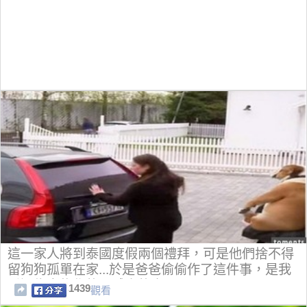
這一家人將到泰國度假兩個禮拜，可是他們捨不得
留狗狗孤單在家...於是爸爸偷偷作了這件事，是我
看過為寵物作的最感人的事。
1439
觀看