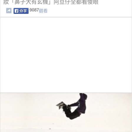
妝「鼻子大有玄機」阿豆仔全都看傻眼
9087
觀看