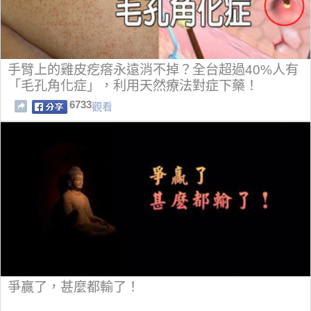
手臂上的雞皮疙瘩永遠消不掉？全台超過40%人有
「毛孔角化症」，利用天然療法對症下藥！
6733
觀看
爭贏了，甚麼都輸了！