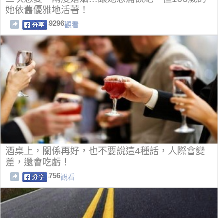
她依舊優雅地活著！
9296
觀看
酒桌上，關係再好，也不要說這4種話，人際會變
差，還會吃虧！
756
觀看