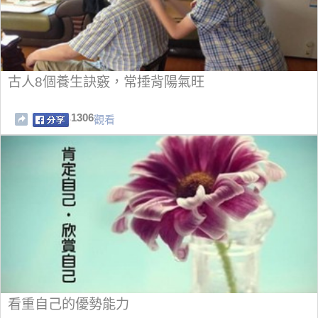
古人8個養生訣竅，常捶背陽氣旺
1306
觀看
看重自己的優勢能力