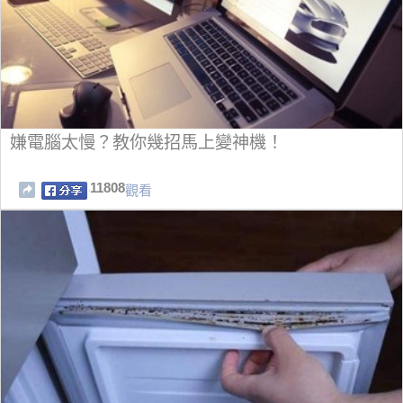
嫌電腦太慢？教你幾招馬上變神機！
11808
觀看