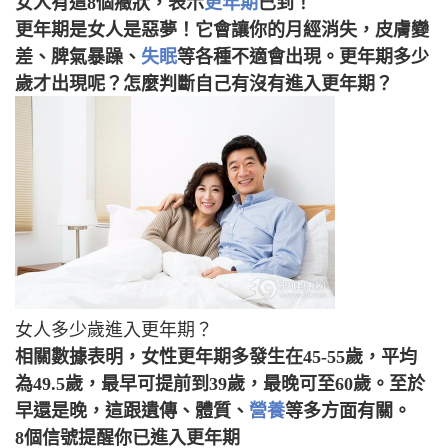
女人有這8個癥狀，表示
更年期
已到！
更年期是女人是惡夢！它會讓你的月經消失，皮膚變
差、脾氣暴躁、
失眠
等各種不適會出現。更年期多少
歲才出現呢？怎麼判斷自己有沒有進入更年期？
女人多少歲進入更年期？
相關數據表明，女性更年期多發生在45-55歲，平均
為49.5歲，最早可提前到39歲，最晚可至60歲。至於
早還是晚，這跟遺傳、體質、
營養
等多方面有關。
8個信號提醒你已進入更年期