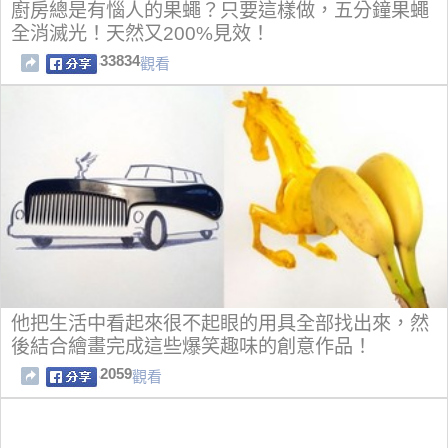
廚房總是有惱人的果蠅？只要這樣做，五分鐘果蠅
全消滅光！天然又200%見效！
33834
觀看
他把生活中看起來很不起眼的用具全部找出來，然
後結合繪畫完成這些爆笑趣味的創意作品！
2059
觀看