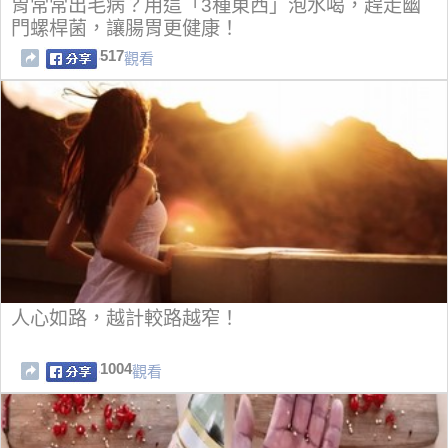
胃常常出毛病？用這「3種東西」泡水喝，趕走幽
門螺桿菌，讓腸胃更健康！
517
觀看
人心如路，越計較路越窄！
1004
觀看