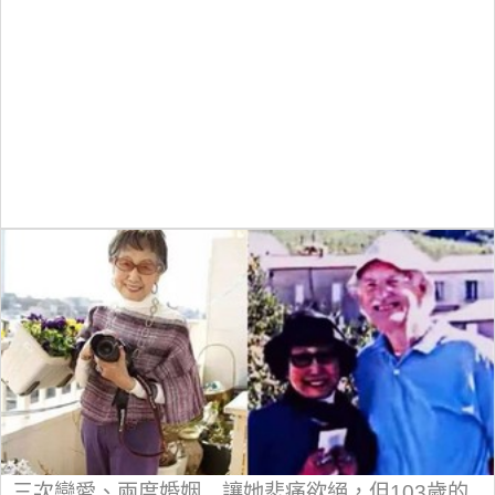
三次戀愛、兩度婚姻…讓她悲痛欲絕，但103歲的