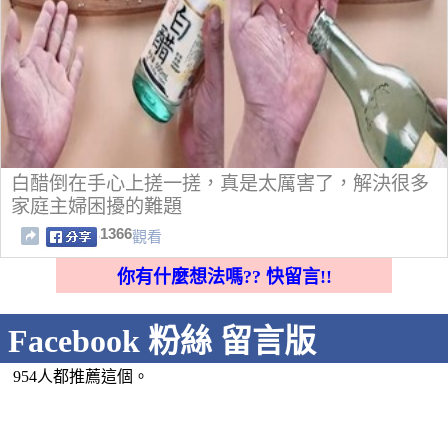
白醋倒在手心上搓一搓，真是太厲害了，解決很多
家庭主婦困擾的難題
1366
觀看
你有什麼想法嗎?? 快留言!!
Facebook 粉絲 留言版
954人都推薦這個。