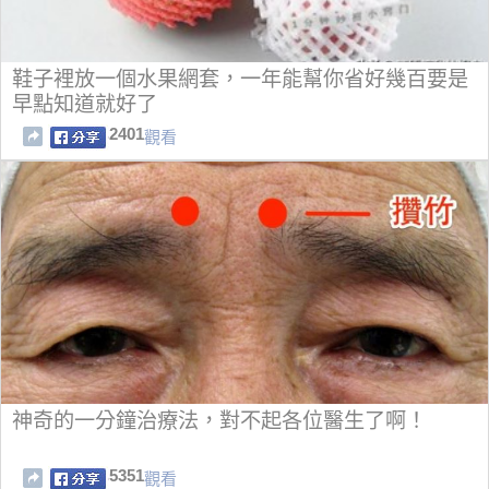
鞋子裡放一個水果網套，一年能幫你省好幾百要是
早點知道就好了
2401
觀看
神奇的一分鐘治療法，對不起各位醫生了啊！
5351
觀看