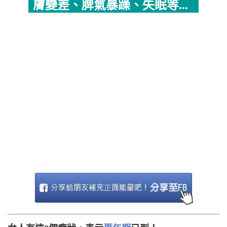
膚變差、脾氣暴躁、失眠等...