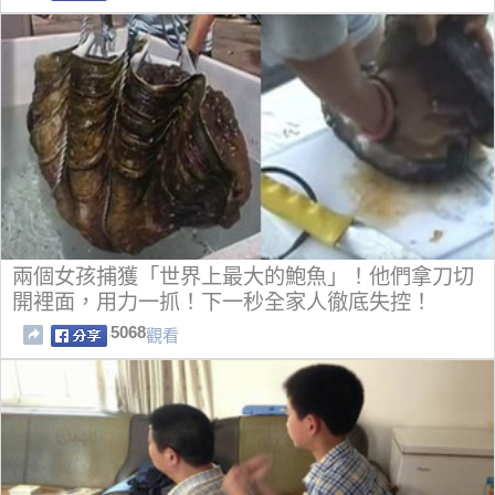
兩個女孩捕獲「世界上最大的鮑魚」！他們拿刀切
開裡面，用力一抓！下一秒全家人徹底失控！
5068
觀看