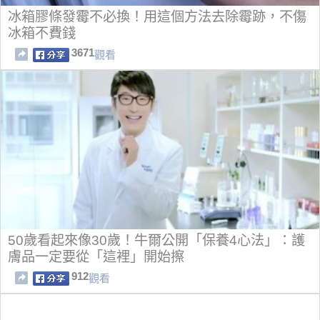
冰箱膠條發霉不必換！用這個方法去除霉跡，不傷
冰箱不費錢
3671
觀看
50歲看起來像30歲！牛爾公開「保養4心法」：護
膚品一定要從「這裡」開始擦
912
觀看