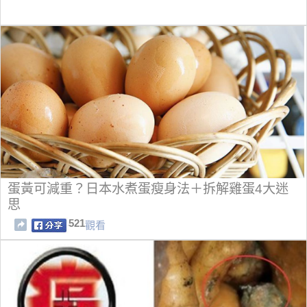
蛋黃可減重？日本水煮蛋瘦身法＋拆解雞蛋4大迷
思
521
觀看