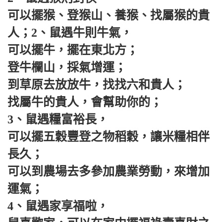
可以擺猴、登猴山、養猴、找屬猴的貴
人；2、鼠遇牛則牛氣，
可以擺牛，擺在東北方；
登牛欄山，採氣增運；
到草原去放放牛，找找六和貴人；
找屬牛的貴人，會幫助你的；
3、鼠遇糧富裕長，
可以擺五穀豐登之物稻穀，讓米糧相伴
長久；
可以到農場去多參加農業勞動，來增加
運氣；
4、鼠遇家享福啦，