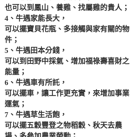
也可以到鳳山、養雞、找屬雞的貴人；
4、牛遇家能長大，
可以擺寶貝花瓶、多接觸與家有關的物
件；
5、牛遇田本分錢，
可以到田野中採氣、增加福祿壽喜財之
能量；
6、牛遇車有所託，
可以擺車，讓工作更充實，來增加事業
運氣；
7、牛遇草生活飽，
可以擺五穀豐登之物稻穀、秋天去農
場、多參加農業勞動；