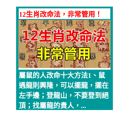
12生肖改命法，非常管用！
屬鼠的人改命十大方法1、鼠
遇龍則興隆，可以擺龍，擺在
左手邊；登龍山，不要登到絕
頂；找屬龍的貴人，...