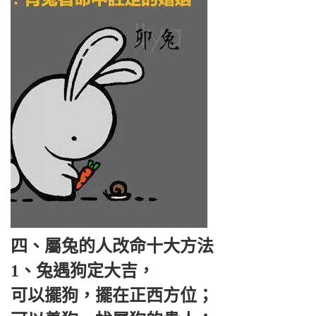
四、屬兔的人改命十大方法
1、兔遇狗定大吉，
可以擺狗，擺在正西方位；