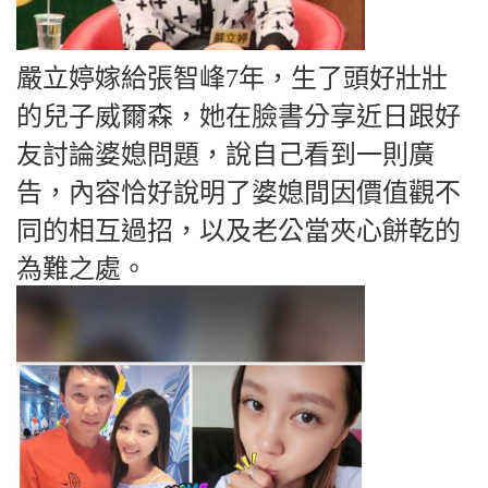
嚴立婷嫁給張智峰7年，生了頭好壯壯
的兒子威爾森，她在臉書分享近日跟好
友討論婆媳問題，說自己看到一則廣
告，內容恰好說明了婆媳間因價值觀不
同的相互過招，以及老公當夾心餅乾的
為難之處。