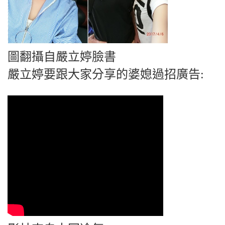
圖翻攝自嚴立婷臉書
嚴立婷要跟大家分享的婆媳過招廣告: