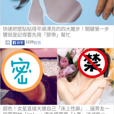
快速把壁貼貼得平順漂亮的四大撇步！關鍵第一步
驟就是記得要先用「膠帶」幫忙
1228
觀看
超色！女星直接大爆自己「床上性癖」....逼男友一