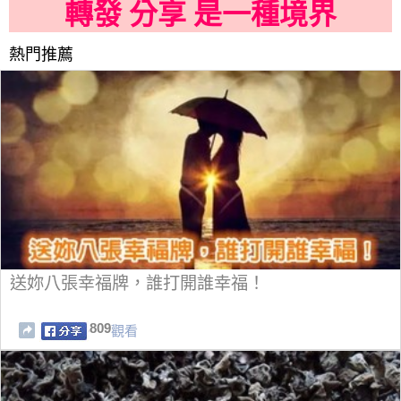
轉發 分享 是一種境界
熱門推薦
送妳八張幸福牌，誰打開誰幸福！
809
觀看