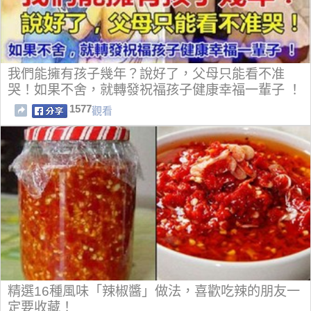
我們能擁有孩子幾年？說好了，父母只能看不准
哭！如果不舍，就轉發祝福孩子健康幸福一輩子 ！
1577
觀看
精選16種風味「辣椒醬」做法，喜歡吃辣的朋友一
定要收藏！