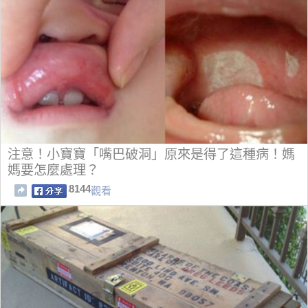
注意！小寶寶「嘴巴破洞」原來是得了這種病！媽
媽要怎麼處理？
8144
觀看