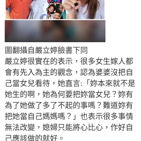
圖翻攝自嚴立婷臉書下同
嚴立婷很實在的表示，很多女生嫁人都
會有先入為主的觀念，認為婆婆沒把自
己當女兒看待，她直言:「妳本來就不是
她生的啊，她為何要把妳當女兒？妳有
為了她做了多了不起的事嗎？難道妳有
把她當自己媽媽嗎？」也表示很多事情
無法改變，媳婦只能將心比心，作好自
己應該做的就好。