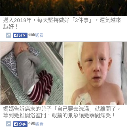
邁入2019年，每天堅持做好「3件事」，運氣越來
越好！
655
觀看
媽媽告訴癌末的兒子「自己要去洗澡」就離開了，
等到她推開浴室門，眼前的景象讓她瞬間痛哭！
498
觀看