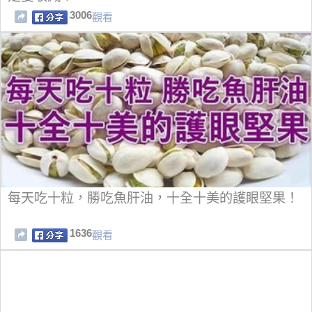
3006
觀看
每天吃十粒，勝吃魚肝油，十全十美的護眼堅果！
1636
觀看