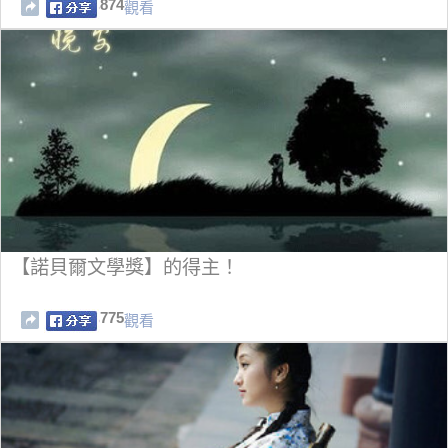
874
觀看
【諾貝爾文學獎】的得主！
775
觀看