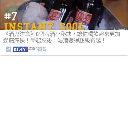
《酒鬼注意》8個啤酒小秘訣，讓你暢飲起來更加
過癮痛快！學起來後，喝酒變得超級有趣！
2194
觀看