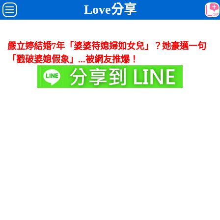
Love分享
嚴立婷結婚7年「婆婆待媳婦如女兒」？她豪邁一句
「戳破婆媳假象」...被網友推爆！