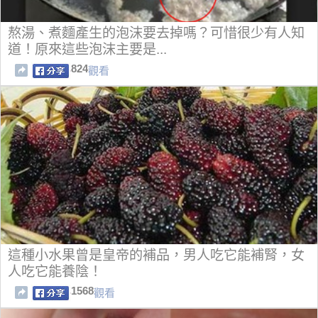
熬湯、煮麵產生的泡沫要去掉嗎？可惜很少有人知
道！原來這些泡沫主要是...
824
觀看
這種小水果曾是皇帝的補品，男人吃它能補腎，女
人吃它能養陰！
1568
觀看