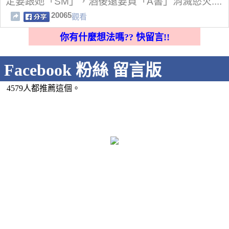
定要跟她「SM」，酒後還要買「A書」消滅慾火....
20065
觀看
你有什麼想法嗎?? 快留言!!
Facebook 粉絲 留言版
4579人都推薦這個。