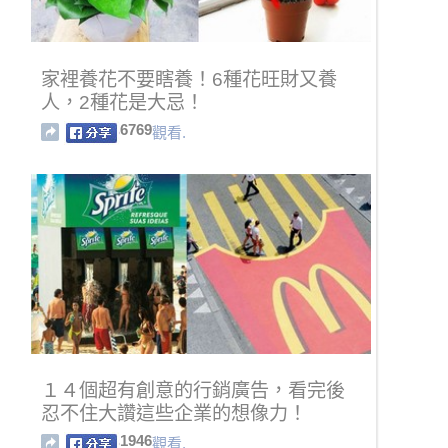
家裡養花不要瞎養！6種花旺財又養
人，2種花是大忌！
6769
觀看.
１４個超有創意的行銷廣告，看完後
忍不住大讚這些企業的想像力！
1946
觀看.