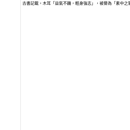
古書記載，木耳「益氣不饑，輕身強志」，被譽為「素中之