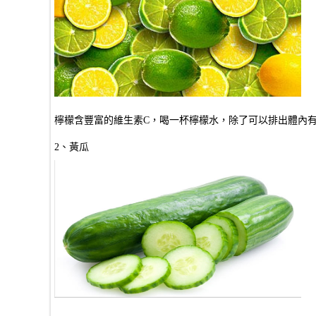
檸檬含豐富的維生素C，喝一杯檸檬水，除了可以排出體內
2、黃瓜