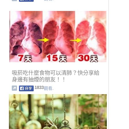
吸菸吃什麼食物可以清肺？快分享給
身邊有抽煙的朋友！！
1833
觀看.