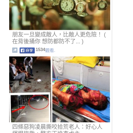
朋友一旦變成敵人，比敵人更危險！ (
在背後捅你 想防都防不了... )
1534
觀看.
四條惡狗凌晨撕咬拾荒老人：好心人