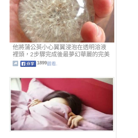
他將蒲公英小心翼翼浸泡在透明溶液
裡頭，2步驟完成後最夢幻華麗的完美
擺飾品就誕生了！
1899
觀看.