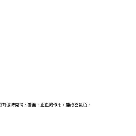
。還有健脾開胃、養血、止血的作用，能改善氣色。