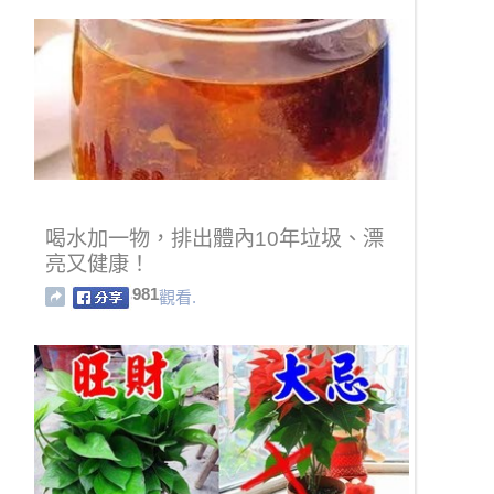
喝水加一物，排出體內10年垃圾、漂
亮又健康！
981
觀看.