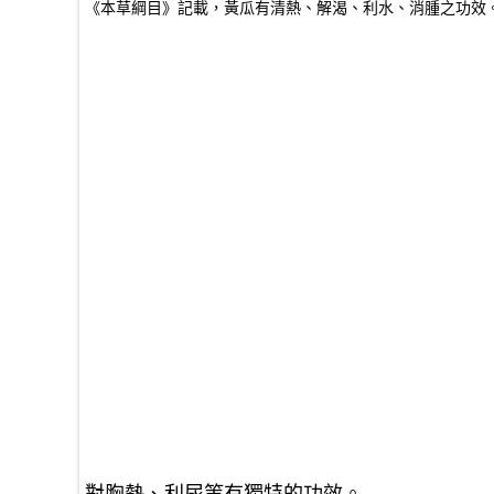
《本草綱目》記載，黃瓜有清熱、解渴、利水、消腫之功效