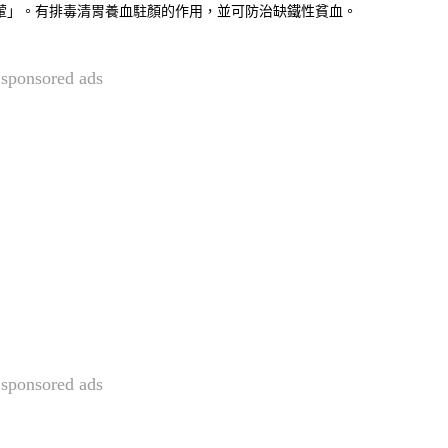
葷」。有排毒清胃養血駐顏的作用，並可防治缺鐵性貧血。
sponsored ads
sponsored ads