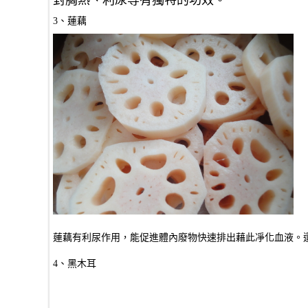
對胸熱、利尿等有獨特的功效。
3、蓮藕
蓮藕有利尿作用，能促進體內廢物快速排出藉此凈化血液
4、黑木耳