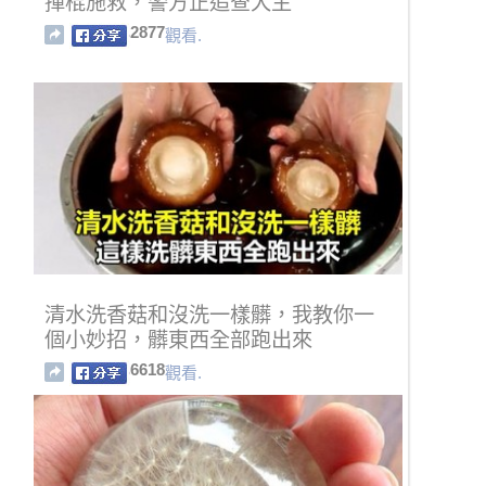
揮棍施救，警方正追查犬主
2877
觀看.
清水洗香菇和沒洗一樣髒，我教你一
個小妙招，髒東西全部跑出來
6618
觀看.