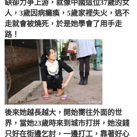
缺卻力爭上游，就像中國這位37歲的女
人，3歲因病癱瘓，5歲家裡失火，逃不
走就會被燒死，於是她學會了用手走
路！
後來她越長越大，開始嚮往外面的世
界，當她23歲時來到城市打拼，她沒錢
只好在街邊乞討，一邊打工，靠著好心