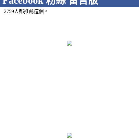
Facebook 粉絲 留言版
2759人都推薦這個。