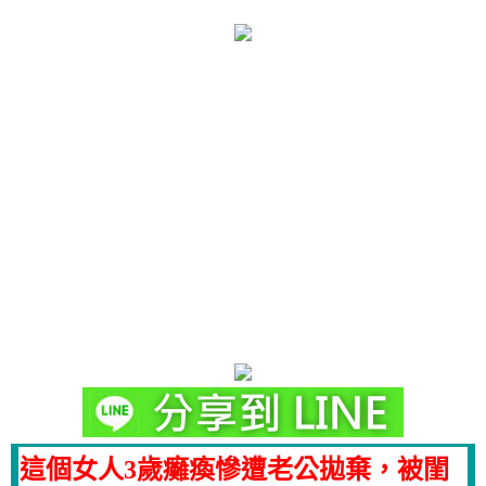
這個女人3歲癱瘓慘遭老公拋棄，被閨