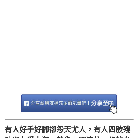
有人好手好腳卻怨天尤人，有人四肢殘