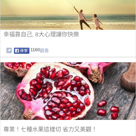
幸福靠自己, 8大心理讓你快樂
1160
觀看
專業！七種水果這樣切 省力又美觀！