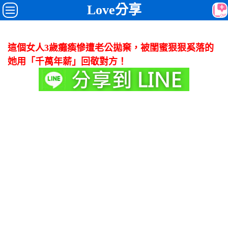
Love分享
這個女人3歲癱瘓慘遭老公拋棄，被閨蜜狠狠奚落的
她用「千萬年薪」回敬對方！