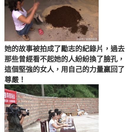
她的故事被拍成了勵志的紀錄片，過去
那些曾經看不起她的人紛紛換了臉孔，
這個堅強的女人，用自己的力量贏回了
尊嚴！