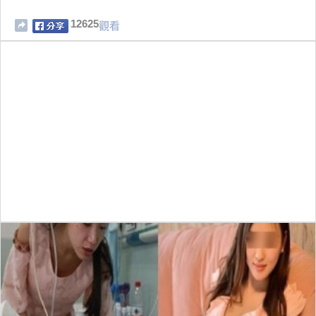
12625
觀看