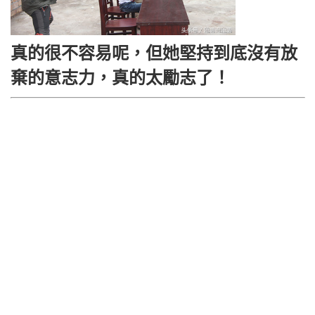
真的很不容易呢，但她堅持到底沒有放
棄的意志力，真的太勵志了！