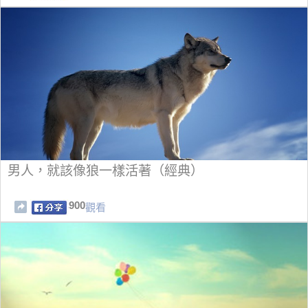
男人，就該像狼一樣活著（經典）
900
觀看