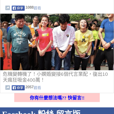
1088
觀看
危機變轉機了！小嫻婚變接6個代言業配，復出10
天瘋狂吸金400萬！
2057
觀看
你有什麼想法嗎?? 快留言!!