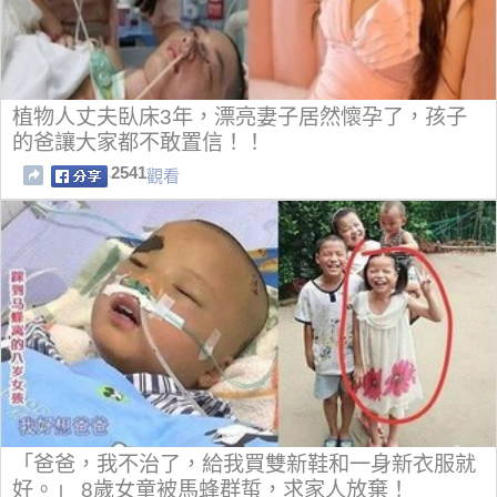
植物人丈夫臥床3年，漂亮妻子居然懷孕了，孩子
的爸讓大家都不敢置信！！
2541
觀看
「爸爸，我不治了，給我買雙新鞋和一身新衣服就
好。」 8歲女童被馬蜂群蜇，求家人放棄！