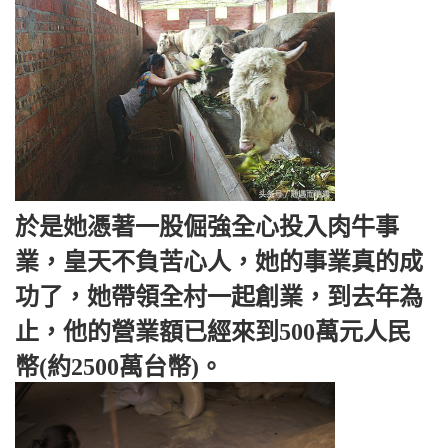
於是她憑著一股倔強全心投入肉牛事
業，皇天不負苦心人，她的事業真的成
功了，她帶領全村一起創業，到去年為
止，他的營業額已經來到500萬元人民
幣(約2500萬台幣)。