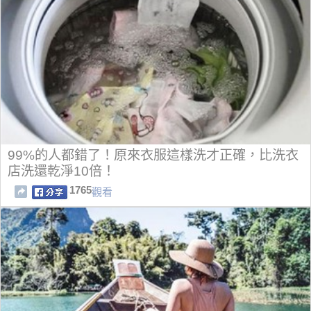
99%的人都錯了！原來衣服這樣洗才正確，比洗衣
店洗還乾淨10倍！
1765
觀看