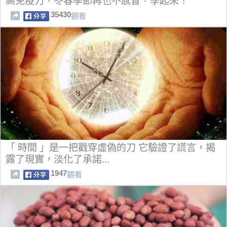
高免疫力，冬春季節再也不感冒，學起來！
35430
觀看
「 時間 」是一把戳穿虛偽的刀 它驗證了謊言，揭
露了現實，淡化了承諾...
1947
觀看