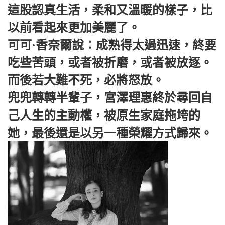
這股認真生活，柔和又溫暖的樣子，比
以前看起來更加美麗了。
可可·香奈爾說：成熟得太過迅速，終要
吃些苦頭，或者被折磨，或者被放逐。
而後若大難不死，必將怒放。
兜兜轉轉半輩子，宮澤理惠終於尋回自
己人生的主動權，被原生家庭拖垮的
她，最後還是以另一種榮耀方式歸來。