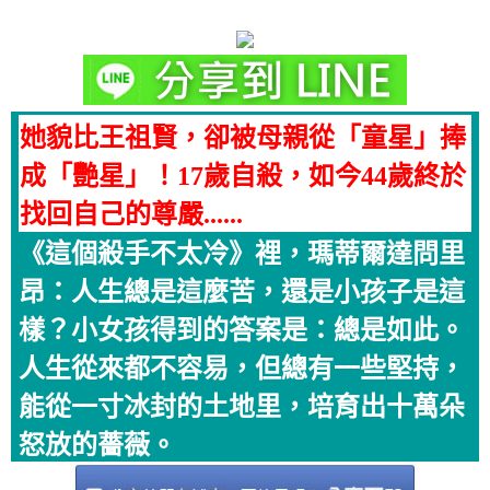
她貌比王祖賢，卻被母親從「童星」捧
成「艷星」！17歲自殺，如今44歲終於
找回自己的尊嚴......
《這個殺手不太冷》裡，瑪蒂爾達問里
昂：人生總是這麼苦，還是小孩子是這
樣？小女孩得到的答案是：總是如此。
人生從來都不容易，但總有一些堅持，
能從一寸冰封的土地里，培育出十萬朵
怒放的薔薇。