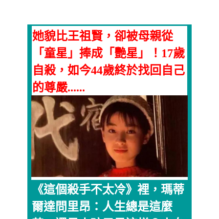
她貌比王祖賢，卻被母親從
「童星」捧成「艷星」！17歲
自殺，如今44歲終於找回自己
的尊嚴......
《這個殺手不太冷》裡，瑪蒂
爾達問里昂：人生總是這麼