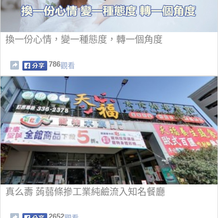
換一份心情，變一種態度，轉一個角度
786
觀看
真么壽 蒟蒻條摻工業純鹼流入知名餐廳
2652
觀看