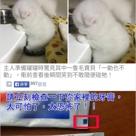
主人準備罐罐時驚見其中一隻毛寶貝「一動也不
動」，衝前查看後瞬間笑到不敢隨便碰牠！
897
觀看