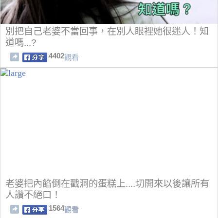
別把自己老婆不當回事，在別人眼裡她很迷人！知
道嗎...?
4402
觀看
老婆把內餡倒在戳洞的蛋糕上....切開來以後讓所有
人讚不絕口！
1564
觀看