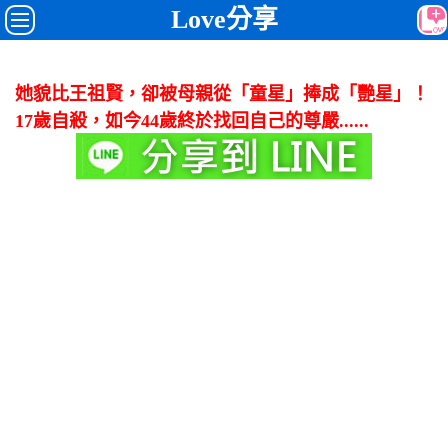
Love分享
她貌比王祖賢，卻被母親從「童星」捧成「艷星」！
17歲自殺，如今44歲終於找回自己的尊嚴......