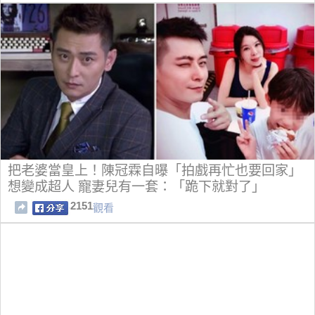
把老婆當皇上！陳冠霖自曝「拍戲再忙也要回家」
想變成超人 寵妻兒有一套：「跪下就對了」
2151
觀看