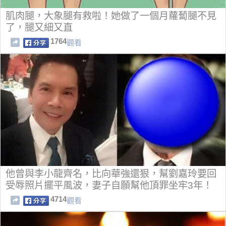
肌肉腿，大象腿有救啦！她做了一個月蘿蔔腿不見
了，腿又細又直
1764
觀看
他曾與李小龍齊名，比向華強還狠，幫劉嘉玲要回
受辱照片擺平風波，妻子自願幫他頂罪坐牢3年！
4714
觀看