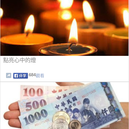
點亮心中的燈
684
觀看