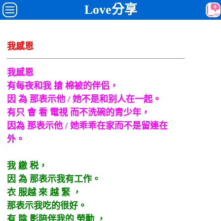
Love分享
我感恩
我感恩
有每夜和我 搶 棉被的伴侣，
因 為 那表示他 / 她不是和别人在一起。
有只 會 看 電視 而不洗碗的青少年，
因為 那表示他 / 她乖乖在家而不是留連在
外。
我 繳 税，
因 為 那表示我有工作。
衣 服越 來 越 緊 ，
那表示我吃的很好。
有 陰 影陪伴我的 勞動 ，