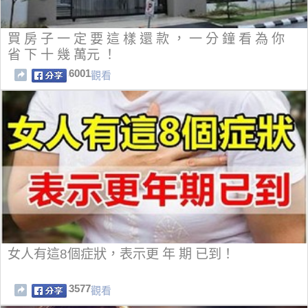
買 房 子 一 定 要 這 樣 還 款 ， 一 分 鐘 看 為 你
省 下 十 幾 萬元 ！
6001
觀看
女人有這8個症狀，表示更 年 期 已到！
3577
觀看