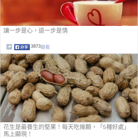
讓一步是心，退一步是情
3873
觀看
花生是最養生的堅果！每天吃幾顆，「5種好處」
馬上顯現！