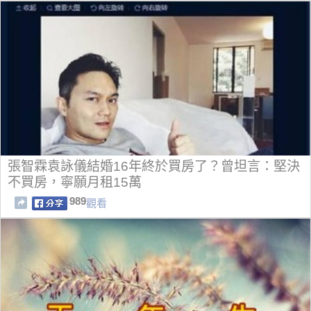
張智霖袁詠儀結婚16年終於買房了？曾坦言：堅決
不買房，寧願月租15萬
989
觀看