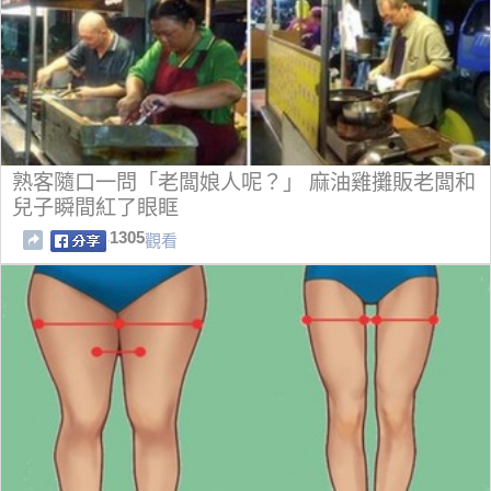
熟客隨口一問「老闆娘人呢？」 麻油雞攤販老闆和
兒子瞬間紅了眼眶
1305
觀看