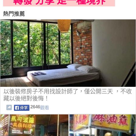
轉發 分享 是一種境界
熱門推薦
以後裝修房子不用找設計師了，僅公開三天 ，不收
藏以後絕對後悔！
2646
觀看