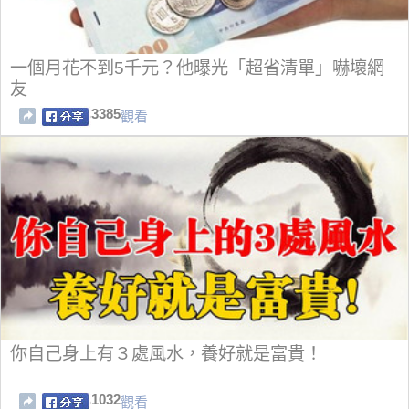
一個月花不到5千元？他曝光「超省清單」嚇壞網
友
3385
觀看
你自己身上有３處風水，養好就是富貴！
1032
觀看