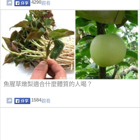
4290
觀看
魚腥草燉梨適合什麼體質的人喝？
1584
觀看