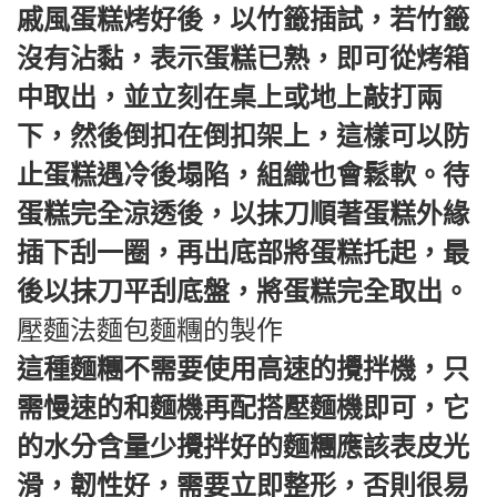
戚風蛋糕烤好後，以竹籤插試，若竹籤
沒有沾黏，表示蛋糕已熟，即可從烤箱
中取出，並立刻在桌上或地上敲打兩
下，然後倒扣在倒扣架上，這樣可以防
止蛋糕遇冷後塌陷，組織也會鬆軟。待
蛋糕完全涼透後，以抹刀順著蛋糕外緣
插下刮一圈，再出底部將蛋糕托起，最
後以抹刀平刮底盤，將蛋糕完全取出。
壓麵法麵包麵糰的製作
這種麵糰不需要使用高速的攪拌機，只
需慢速的和麵機再配搭壓麵機即可，它
的水分含量少攪拌好的麵糰應該表皮光
滑，韌性好，需要立即整形，否則很易