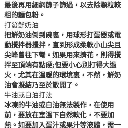
最後再用細網篩子篩過，以去除顆粒較
粗的麵包粉。
打發鮮奶油
把鮮奶油倒到碗裏，用球形打蛋器或電
動攪拌器攪拌，直到形成柔軟小山尖且
尖峰曾往下彎。如果用來擠花，則得攪
拌至頂端有點硬;但要小心別打得大過
火，尤其在溫暖的環境裏，不然，鮮奶
油會凝結乃至於散開了。
牛油或白油打法
冰凍的牛油或白油無法製作，在使用
前，要放在室溫下自然軟化，不要加
熱。如要加入蛋汁或果汁等液體，需一