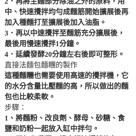
2．再將主麵部分除油之外的原料，用
中、快速攪拌均勻成麵筋開始擴展後再
加入種麵打至擴展後加入油脂。
3．再以中速攪拌至麵筋充分擴展後，
最後用慢速攪拌1分鐘。
4．延續發酵20分鐘左右後即可整形。
直接法麵包麵糰的製作
這種麵糰也需要使用高速的攪拌機，它
的水分含量比壓麵的高，所以做出的麵
包也比較柔軟。
步驟：
1、將麵粉、改良劑、酵母、砂糖、食
鹽和奶粉一起放入缸中拌勻。