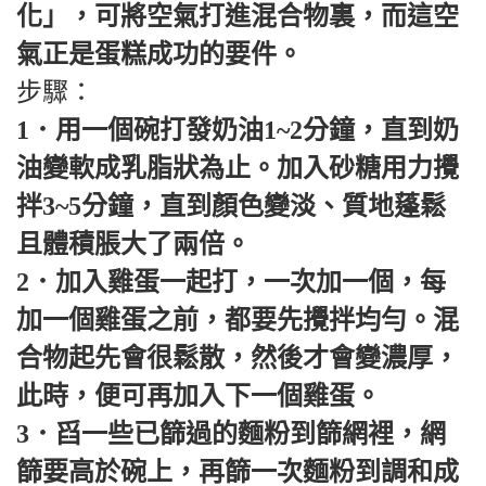
化」，可將空氣打進混合物裏，而這空
氣正是蛋糕成功的要件。
步驟：
1．用一個碗打發奶油1~2分鐘，直到奶
油變軟成乳脂狀為止。加入砂糖用力攪
拌3~5分鐘，直到顏色變淡、質地蓬鬆
且體積脹大了兩倍。
2．加入雞蛋一起打，一次加一個，每
加一個雞蛋之前，都要先攪拌均勻。混
合物起先會很鬆散，然後才會變濃厚，
此時，便可再加入下一個雞蛋。
3．舀一些已篩過的麵粉到篩網裡，網
篩要高於碗上，再篩一次麵粉到調和成