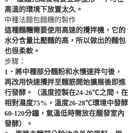
高溫的環境下放置太久。
中種法麵包麵糰的製作
這種麵糰需要使用高速的攪拌機，它的
水分含量比壓麵的高，所以做出的麵包
也很柔軟。
步驟：
1．將中種部分麵粉和水慢速拌勻後，
再改用快速攪拌至麵筋開始擴展後即進
行發酵。（溫度控製在24-26℃之間，在
相對濕度75%，溫度26-28℃環境中發酵
60-120分鐘，氣溫低時需放在醒發室內
發酵）。