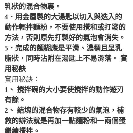
乳狀的混合物裏。
4．用金屬製的大湯匙以切入與迭入的
動作輕拌麵粉，不要使用攪和或打發的
方法，否則原先打製好的氣泡會消失。
5．完成的麵糊應是平滑、濃稠且呈乳
脂狀，同時沾附在湯匙上不易滑落。 實
用秘訣
實用秘訣：
1、 攪拌碗的大小要使攪拌的動作遊刃
有餘。
2、 結塊的混合物存有較少的氣泡，補
救的辦法就是再加一點麵粉和一兩個蛋
繼續攪拌。