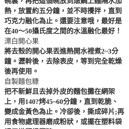
碗裏，再把這個碗放到燉鍋上麵隔水加
熱，放置約五分鐘，並不時攪拌，直到
巧克力融化為止。還要注意哦，最好是
在40～50攝氏度之間的水溫融化最好！
漂白開心果
將去殼的開心果丟進熱開水裡煮2~3分
鐘。瀝幹後，去除表皮，等到完全乾燥
後再使用。
自製麵包糠
把不新鮮且去掉外皮的麵包攤在網架
上，用140?烤45~60分鐘，直到乾脆、
變成金黃色為止。冷卻後，撕成碎片;再
用食物處理器磨成粉狀，或擺在塑料袋