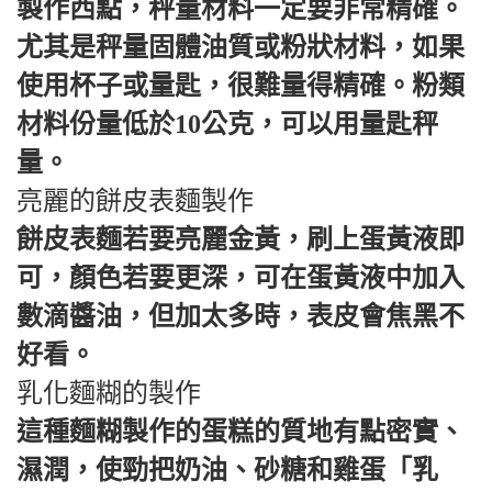
製作西點，秤量材料一定要非常精確。
尤其是秤量固體油質或粉狀材料，如果
使用杯子或量匙，很難量得精確。粉類
材料份量低於10公克，可以用量匙秤
量。
亮麗的餅皮表麵製作
餅皮表麵若要亮麗金黃，刷上蛋黃液即
可，顏色若要更深，可在蛋黃液中加入
數滴醬油，但加太多時，表皮會焦黑不
好看。
乳化麵糊的製作
這種麵糊製作的蛋糕的質地有點密實、
濕潤，使勁把奶油、砂糖和雞蛋「乳