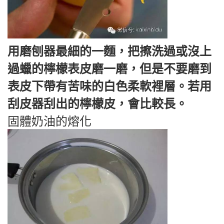
用磨刨器最細的一麵，把擦洗過或沒上
過蠟的檸檬表皮磨一磨，但是不要磨到
表皮下帶有苦味的白色柔軟裡層。若用
刮皮器刮出的檸檬皮，會比較長。
固體奶油的熔化