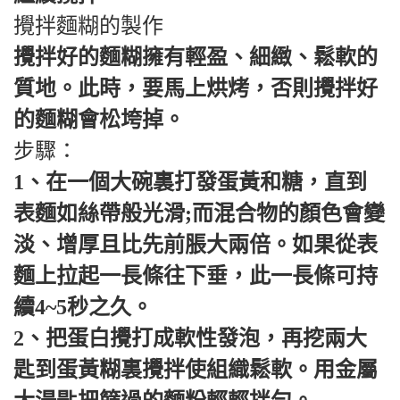
攪拌麵糊的製作
攪拌好的麵糊擁有輕盈、細緻、鬆軟的
質地。此時，要馬上烘烤，否則攪拌好
的麵糊會松垮掉。
步驟：
1、在一個大碗裏打發蛋黃和糖，直到
表麵如絲帶般光滑;而混合物的顏色會變
淡、增厚且比先前脹大兩倍。如果從表
麵上拉起一長條往下垂，此一長條可持
續4~5秒之久。
2、把蛋白攪打成軟性發泡，再挖兩大
匙到蛋黃糊裏攪拌使組織鬆軟。用金屬