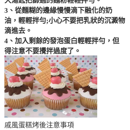
大湯匙把篩過的麵粉輕輕拌勻。
3、從麵糊的邊緣慢慢滴下融化的奶
油，輕輕拌勻;小心不要把乳狀的沉澱物
滴進去。
4、加入剩餘的發泡蛋白輕輕拌勻，但
得注意不要攪拌過度了。
戚風蛋糕烤後注意事項