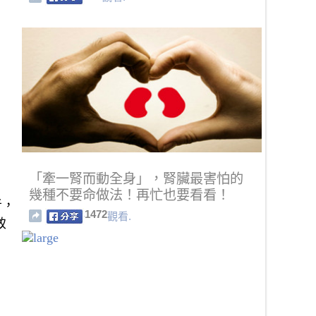
「牽一腎而動全身」，腎臟最害怕的
幾種不要命做法！再忙也要看看！
者，
1472
觀看.
致