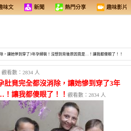
趣味文
新聞
熱門分享
趣味影片
除，讓她慘到穿了3年孕婦裝！沒想到背後原因竟是…！讓我都傻眼了！！
觀看數：2834 人
孕肚竟完全都沒消除，讓她慘到穿了3年
…！讓我都傻眼了！！
觀看數：2834 人