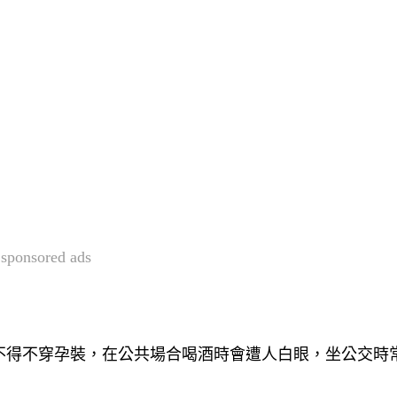
sponsored ads
不得不穿孕裝，在公共場合喝酒時會遭人白眼，坐公交時