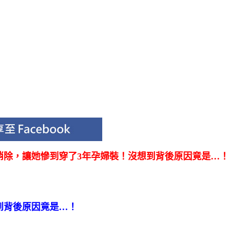
消除，讓她慘到穿了3年孕婦裝！沒想到背後原因竟是…
到背後原因竟是…！