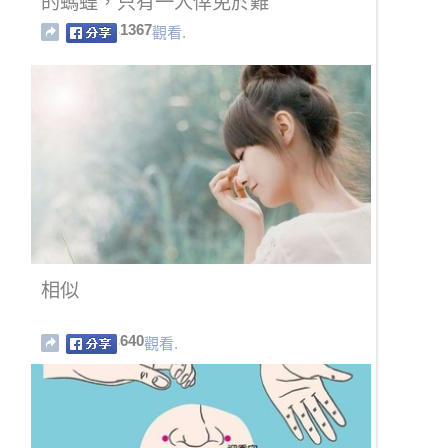
的螞蝗，只有一人倖免於難
1367
觀看.
相似
640
觀看.