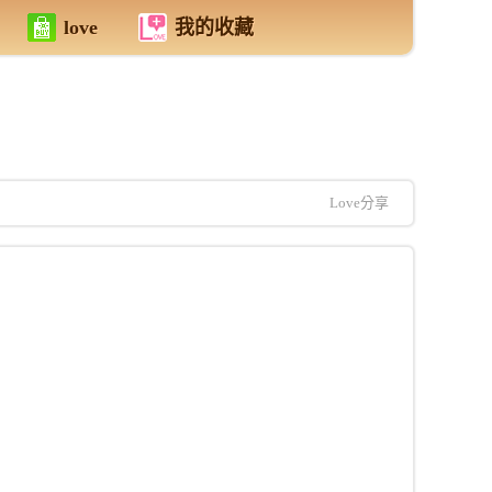
love
我的收藏
Love分享