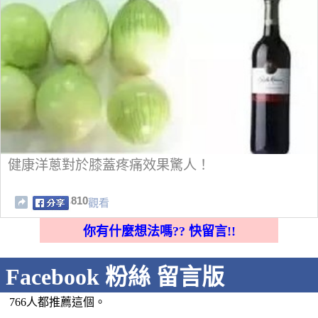
健康洋蔥對於膝蓋疼痛效果驚人！
810
觀看
你有什麼想法嗎?? 快留言!!
Facebook 粉絲 留言版
766人都推薦這個。