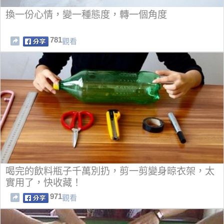
換一份心情，變一種態度，轉一個角度
781
觀看
喝完的飲料瓶子千萬別扔，剪一剪變身晾衣架，太
實用了，快收藏！
971
觀看