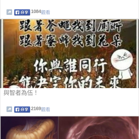
1084
觀看
與智者為伍！
2169
觀看