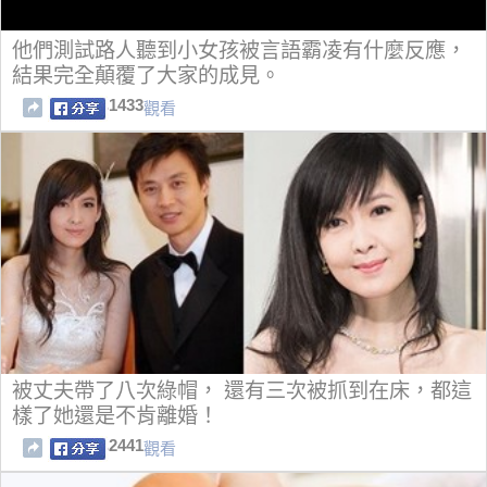
他們測試路人聽到小女孩被言語霸凌有什麼反應，
結果完全顛覆了大家的成見。
1433
觀看
被丈夫帶了八次綠帽， 還有三次被抓到在床，都這
樣了她還是不肯離婚！
2441
觀看