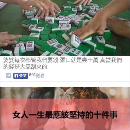
婆婆每次都管我們要錢 張口就是幾十萬 真當我們
的錢是大風刮來的
691
觀看