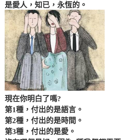
是愛人，知已，永恆的。
現在你明白了嗎
?
第
1
種
，付出的是語言。
第
2
種
，付出的是時間。
第
3
種
，付出的是愛。