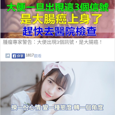
腫瘤專家警告：大便出現3個訊號，是大腸癌！
1817
觀看