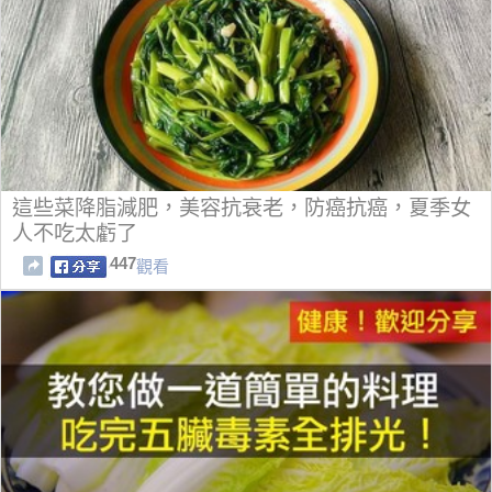
這些菜降脂減肥，美容抗衰老，防癌抗癌，夏季女
人不吃太虧了
447
觀看