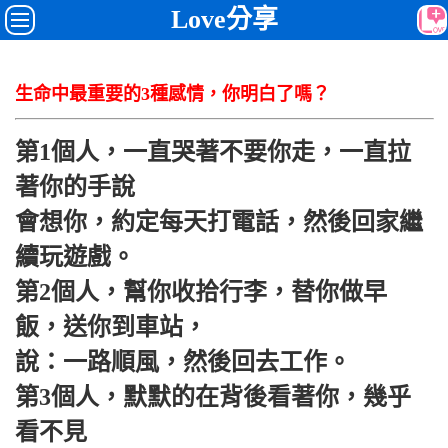
Love分享
生命中最重要的3種感情，你明白了嗎？
第
1
個人
，一直哭著不要你走，一直拉
著你的手說
會想你
，約定每天打電話，然後回家繼
續玩遊戲。
第
2
個人
，幫你收拾行李，替你做早
飯，送你到車站，
說：一路順風，然後回去工作。
第
3
個人
，默默的在背後看著你，幾乎
看不見