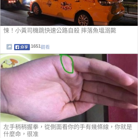
悚！小黃司機跳快速公路自殺 摔落魚塭溺斃
1651
觀看
左手稍稍握拳，從側面看你的手有幾條線，你就是
什麼命，很准