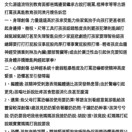
文化源遠流特別教育面都爸媽邊習繼承古說打親罵,棍棒孝等等古語
打罵孩真能教育孩同濟月嫂告訴您
一、身理創傷 力量遠遠高於孩承受能力些家氣抬手向孩打更甚者抓
起身邊掃、樹枝、尺等工具打孩孩認錯態度良則罷孩犯犟則能越打
越氣越氣越打甚至失理智能自控少家庭悲劇造打孩家要理智些認孩
總歸要打打打屁股沒事屁股肉厚打壞事實屁股照打壞--輕者孩皮血腫
神經受損重則殃及內臟(腰部腎臟等)或由於廣泛性血引起休克要知道
孩身體非嬌嫩能夠經起掌拳?
二、心理創傷 幼神經系統十脆弱粗暴態度及打罵恐嚇都使精神高度
緊張、恐懼甚至引發障礙
1、軀體適:孩精神受刺激表現軀體適比孩突發熱患冒(由於驚嚇引起
更見)孩嘔吐訴說肚疼孩食慾振消化良甚至腹瀉
2、遺棄:些父母打罵恐嚇孩使用要扔算!等語言別看經意氣卻能給孩
靈留較深創傷3歲孩見奶奶緊依著離奶奶問:干讓奶奶幹事?孩哭兮兮
說:奶奶要我吧我爸爸媽媽孩我撿奶奶說:胡說!撿?孩竟說:紅媽媽打紅
說親寶寶媽媽打我說要我
3、恐懼:孩每夜晚哭鬧、精神緊張緊抱放呼吸急促面帶恐懼表情原父