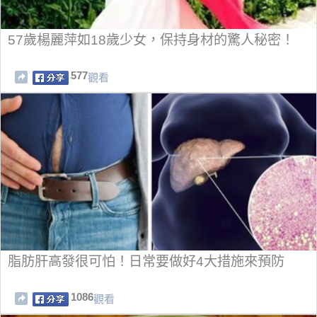
57歲楊麗萍如18歲少女，保持身材的驚人秘密！
577
觀看
脂肪肝高發很可怕！日常要做好4大措施來預防
1086
觀看