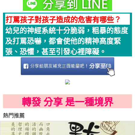
打罵孩子對孩子造成的危害有哪些？
幼兒的神經系統十分脆弱，粗暴的態度
及打罵恐嚇，都會使他的精神高度緊
張、恐懼，甚至引發心裡障礙。
轉發 分享 是一種境界
熱門推薦