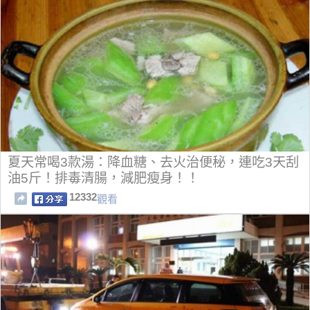
夏天常喝3款湯：降血糖、去火治便秘，連吃3天刮
油5斤！排毒清腸，減肥瘦身！！
12332
觀看