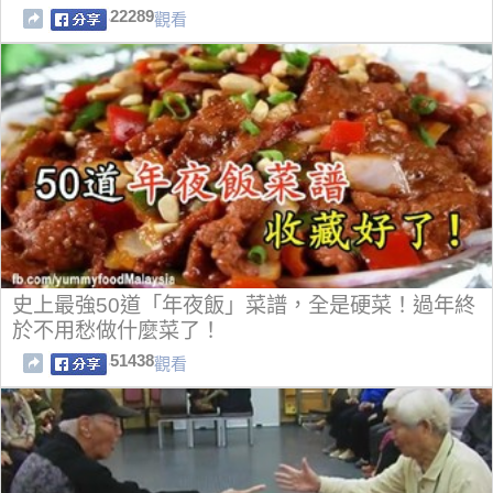
22289
觀看
史上最強50道「年夜飯」菜譜，全是硬菜！過年終
於不用愁做什麼菜了！
51438
觀看