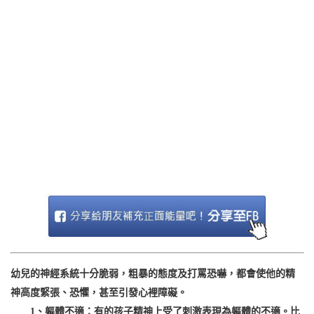
幼兒的神經系統十分脆弱，粗暴的態度及打罵恐嚇，都會使他的精
神高度緊張、恐懼，甚至引發心裡障礙。
1、軀體不適：有的孩子精神上受了刺激表現為軀體的不適。比