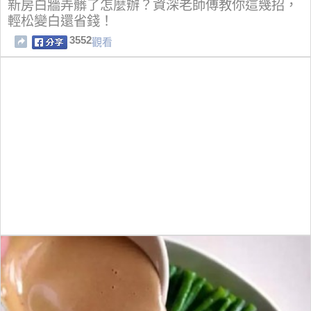
新房白牆弄髒了怎麼辦？資深老師傅教你這幾招，
輕松變白還省錢！
3552
觀看