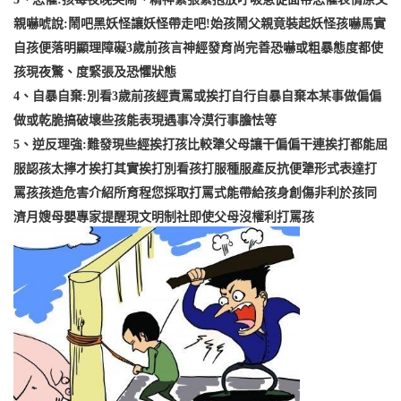
親嚇唬說:鬧吧黑妖怪讓妖怪帶走吧!始孩鬧父親竟裝起妖怪孩嚇馬實
自孩便落明顯理障礙3歲前孩言神經發育尚完善恐嚇或粗暴態度都使
孩現夜驚、度緊張及恐懼狀態
4、自暴自棄:別看3歲前孩經責罵或挨打自行自暴自棄本某事做偏偏
做或乾脆搞破壞些孩能表現遇事冷漠行事膽怯等
5、逆反理強:難發現些經挨打孩比較犟父母讓干偏偏干連挨打都能屈
服認孩太擰才挨打其實挨打別看孩打服種服產反抗便犟形式表達打
罵孩孩造危害介紹所育程您採取打罵式能帶給孩身創傷非利於孩同
濟月嫂母嬰專家提醒現文明制社即使父母沒權利打罵孩