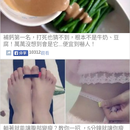
補鈣第一名，打死也猜不到，根本不是牛奶、豆
腐！萬萬沒想到會是它...便宜到嚇人！
10312
觀看
躺著就能讓腹部變瘦？教你一招 ，5分鐘就讓你瘦