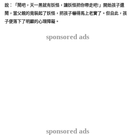
說：「鬧吧，天一黑就有妖怪，讓妖怪把你帶走吧!」開始孩子還
鬧，當父親的竟裝起了妖怪，把孩子嚇得馬上老實了。但自此，孩
子便落下了明顯的心理障礙。
sponsored ads
sponsored ads