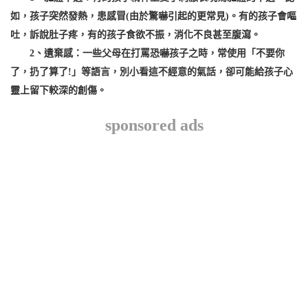
如，孩子突然發熱，患感冒(由於驚嚇引起的更常見)。有的孩子會嘔
吐，訴說肚子疼，有的孩子食欲不振，消化不良甚至腹瀉。
2、遺棄感：一些父母在打罵恐嚇孩子之時，常使用「不要你
了，扔了算了!」等語言，別小看這不經意的氣話，卻可能給孩子心
靈上留下較深的創傷。
sponsored ads