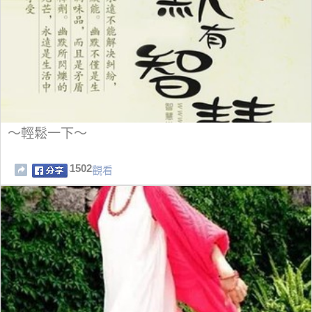
～輕鬆一下～
1502
觀看