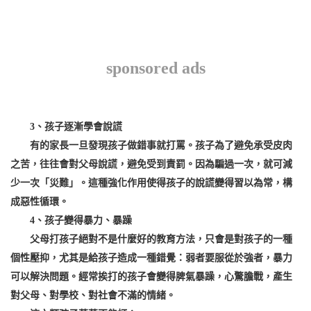
sponsored ads
3、孩子逐漸學會說謊
有的家長一旦發現孩子做錯事就打罵。孩子為了避免承受皮肉
之苦，往往會對父母說謊，避免受到責罰。因為騙過一次，就可減
少一次「災難」。這種強化作用使得孩子的說謊變得習以為常，構
成惡性循環。
4、孩子變得暴力、暴躁
父母打孩子絕對不是什麼好的教育方法，只會是對孩子的一種
個性壓抑，尤其是給孩子造成一種錯覺：弱者要服從於強者，暴力
可以解決問題。經常挨打的孩子會變得脾氣暴躁，心驚膽戰，產生
對父母、對學校、對社會不滿的情緒。