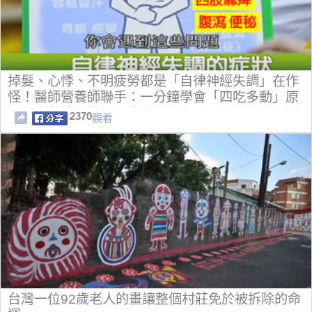
掉髮、心悸、不明疲勞都是「自律神經失調」在作
怪！醫師營養師聯手：一分鐘學會「四吃多動」原
則，自救神經失調不求人！
2370
觀看
台灣一位92歲老人的畫讓整個村莊免於被拆除的命