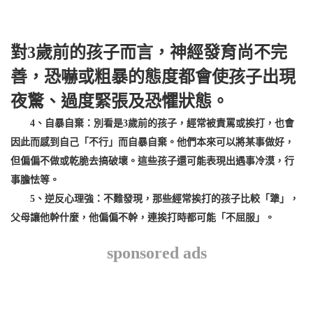
對3歲前的孩子而言，神經發育尚不完
善，恐嚇或粗暴的態度都會使孩子出現
夜驚、過度緊張及恐懼狀態。
4、自暴自棄：別看是3歲前的孩子，經常被責罵或挨打，也會
因此而感到自己「不行」而自暴自棄。他們本來可以將某事做好，
但偏偏不做或乾脆去搞破壞。這些孩子還可能表現出遇事冷漠，行
事膽怯等。
5、逆反心理強：不難發現，那些經常挨打的孩子比較「犟」，
父母讓他幹什麼，他偏偏不幹，連挨打時都可能「不屈服」。
sponsored ads