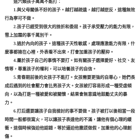
這六類孩子萬萬不能打：
1.與父母關係不好的孩子。越打越疏遠，越打越逆反，這種無效
行為寧可不做。
2.孩子已經受到很大的挫折和委屈。孩子承受壓力的能力有限，
雪上加霜的事千萬別干。
3.過於內向的孩子。這種孩子天性敏感，處理應激能力有限，什
麼事都掖在心裡，外表看不出來，打會加重孩子的壓抑。
4.屬於孩子自己的事情不要打。如有關孩子選擇愛好、社交、友
情等，尊重孩子的權利，可以培養孩子的自信。
5.青春期前後的女孩子不能打。女孩需要更強的自尊心，她們長
成后遇到的社會壓力會比男孩子大。女孩被打容易形成一種受虐傾
向，以為打是一種被愛和被關懷，結果會無意識地鼓勵丈夫的暴
力。
6.打后還要讓孩子自我檢討的事不要做。孩子被打以後相當一段
時間一般都很窩火，可以讓孩子表達他的不滿，讓他有個心理的緩
衝。這個時候強迫他認錯，等於逼迫他撒謊做假，加重他的心理創
傷。