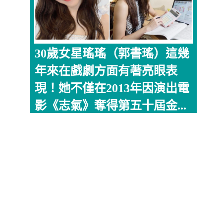
30歲女星瑤瑤（郭書瑤）這幾
年來在戲劇方面有著亮眼表
現！她不僅在2013年因演出電
影《志氣》奪得第五十屆金...