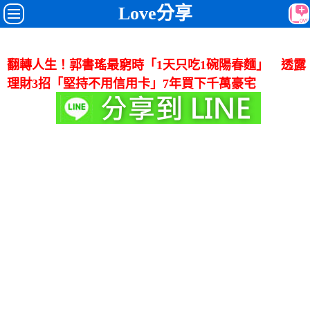
Love分享
翻轉人生！郭書瑤最窮時「1天只吃1碗陽春麵」 透露
理財3招「堅持不用信用卡」7年買下千萬豪宅