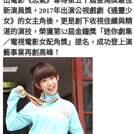
出電影《志氣》奪得第五十屆金馬獎最佳
新演員獎，2017年出演公視戲劇《通靈少
女》的女主角後，更是創下收視佳績與精
湛的演技，榮獲第52屆金鐘獎「迷你劇集
／電視電影女配角獎」提名，成功登上演
藝事業再創高峰！