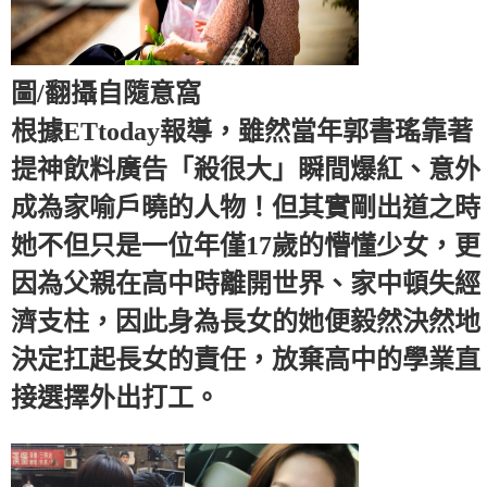
圖/翻攝自隨意窩
根據ETtoday報導，雖然當年郭書瑤靠著
提神飲料廣告「殺很大」瞬間爆紅、意外
成為家喻戶曉的人物！但其實剛出道之時
她不但只是一位年僅17歲的懵懂少女，更
因為父親在高中時離開世界、家中頓失經
濟支柱，因此身為長女的她便毅然決然地
決定扛起長女的責任，放棄高中的學業直
接選擇外出打工。