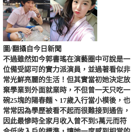
圖/翻攝自今日新聞
不過雖然如今郭書瑤在演藝圈中可說是一
位備受認可的實力派演員，並過著看似非
常光鮮亮麗的生活！但其實當初她決定放
棄學業到外面就業時，不但曾一天只吃一
碗25塊的陽春麵、17歲入行當小模後，也
常常因為學歷被看不起而很難接到通告，
因此最慘時全家月收入曾不到5萬元而符
合低收入戶的標準，讓她一度感到相當的