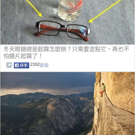
冬天眼鏡總是起霧怎麼辦？只需要塗點它，再也不
怕鏡片起霧了！
2392
觀看