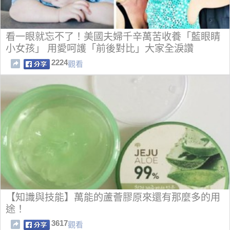
看一眼就忘不了！美國夫婦千辛萬苦收養「藍眼睛
小女孩」 用愛呵護「前後對比」大家全淚讚
2224
觀看
【知識與技能】萬能的蘆薈膠原來還有那麼多的用
途！
3617
觀看