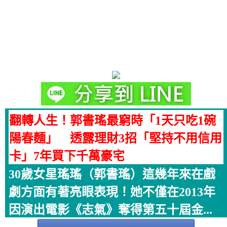
翻轉人生！郭書瑤最窮時「1天只吃1碗
陽春麵」 透露理財3招「堅持不用信用
卡」7年買下千萬豪宅
30歲女星瑤瑤（郭書瑤）這幾年來在戲
劇方面有著亮眼表現！她不僅在2013年
因演出電影《志氣》奪得第五十屆金...