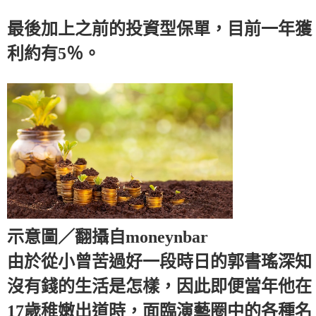
最後加上之前的投資型保單，目前一年獲
利約有5％。
示意圖／翻攝自moneynbar
由於從小曾苦過好一段時日的郭書瑤深知
沒有錢的生活是怎樣，因此即便當年他在
17歲稚嫩出道時，面臨演藝圈中的各種名