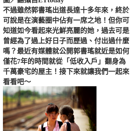
不過雖然郭書瑤出道長達十多年來，終於
可說是在演藝圈中佔有一席之地！但你可
知道如今看起來光鮮亮麗的她，過去可是
曾經為了過上好日子而歷過、付出過什麼
嗎？最近有媒體就公開郭書瑤就近是如何
僅花7年的時間就從「低收入戶」翻身為
千萬豪宅的屋主！接下來就讓我們一起來
看看吧～