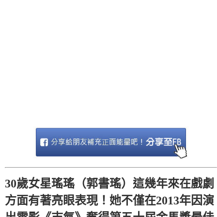
30歲女星瑤瑤（郭書瑤）這幾年來在戲劇
方面有著亮眼表現！她不僅在2013年因演