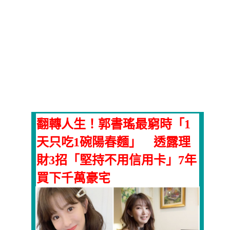
翻轉人生！郭書瑤最窮時「1
天只吃1碗陽春麵」 透露理
財3招「堅持不用信用卡」7年
買下千萬豪宅