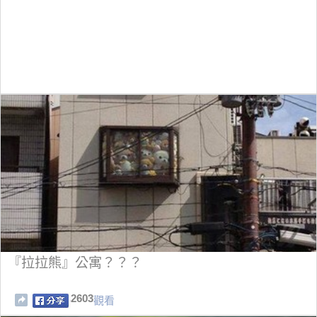
『拉拉熊』公寓？？？
2603
觀看