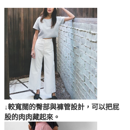
↓較寬闊的臀部與褲管設計，可以把屁
股的肉肉藏起來。