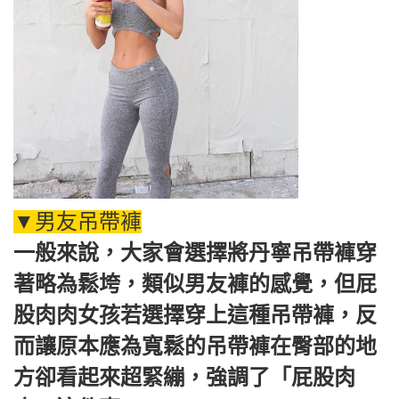
▼男友吊帶褲
一般來說，大家會選擇將丹寧吊帶褲穿
著略為鬆垮，類似男友褲的感覺，但屁
股肉肉女孩若選擇穿上這種吊帶褲，反
而讓原本應為寬鬆的吊帶褲在臀部的地
方卻看起來超緊繃，強調了「屁股肉