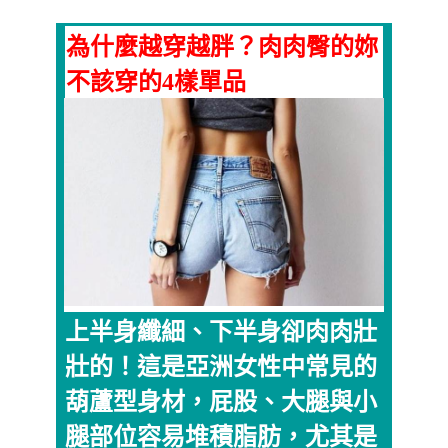
為什麼越穿越胖？肉肉臀的妳
不該穿的4樣單品
上半身纖細、下半身卻肉肉壯
壯的！這是亞洲女性中常見的
葫蘆型身材，屁股、大腿與小
腿部位容易堆積脂肪，尤其是