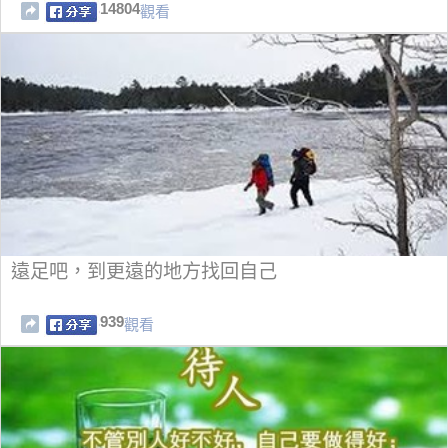
14804
觀看
遠足吧，到更遠的地方找回自己
939
觀看