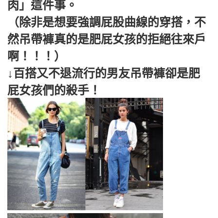
肉」這件事。
（除非是想要強調屁股曲線的穿搭，不
然吊帶褲真的是肥屁女孩的拒絕往來戶
啊！！！）
↓百搭又不退流行的男友吊帶褲卻是肥
屁女孩們的殺手！