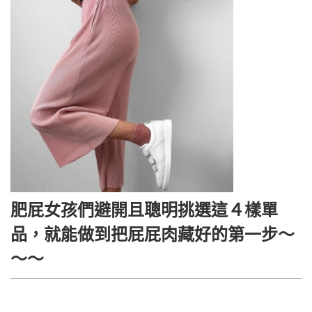
肥屁女孩們避開且聰明挑選這４樣單
品，就能做到把屁屁肉藏好的第一步～
～～