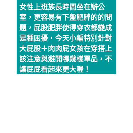
女性上班族長時間坐在辦公
室，更容易有下盤肥胖的的問
題，屁股肥胖使得穿衣都變成
是種困擾，今天小編特別針對
大屁股＋肉肉屁女孩在穿搭上
該注意與避開哪幾樣單品，不
讓屁屁看起來更大喔！