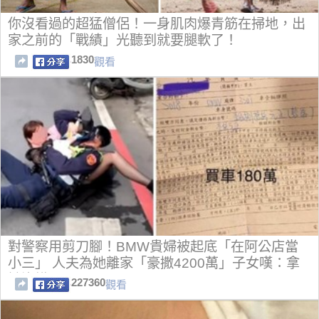
你沒看過的超猛僧侶！一身肌肉爆青筋在掃地，出
家之前的「戰績」光聽到就要腿軟了！
1830
觀看
對警察用剪刀腳！BMW貴婦被起底「在阿公店當
小三」 人夫為她離家「豪撒4200萬」子女嘆：拿
她沒轍
227360
觀看