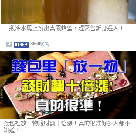
一瓶冷水馬上辨出真假蜂蜜，趕緊告訴身邊人！
8568
觀看
錢包裡放一物錢財翻十倍漲！真的很准好多人都不
知道！