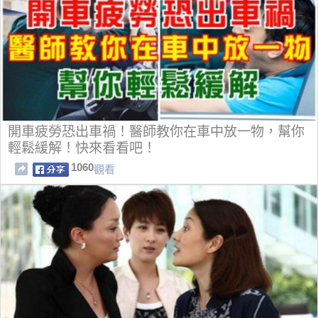
開車疲勞恐出車禍！醫師教你在車中放一物，幫你
輕鬆緩解！快來看看吧！
1060
觀看