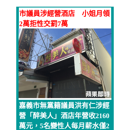
市議員涉經營酒店 小姐月領
2萬拒性交罰7萬
嘉義市無黨籍議員洪有仁涉經
營「醉美人」酒店年營收2160
萬元，5名變性人每月薪水僅2