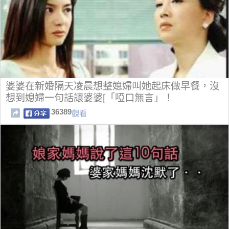
婆婆在新婚隔天凌晨想整媳婦叫她起床做早餐，沒
想到媳婦一句話讓婆婆[「啞口無言」！
36389
觀看