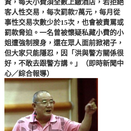
資，每天小費須全數上繳酒店，若拒絕
客人性交易，每次罰款7萬元，每月從
事性交易次數少於15次，也會被責罵或
罰款脅迫。一名曾被懷疑私藏小費的小
姐遭強制搜身，還在眾人面前掀裙子，
但大家只能隱忍，因「洪與警方關係很
好，不敢去跟警方講。」（即時新聞中
心／綜合報導）