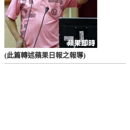
(此篇轉述蘋果日報之報導)