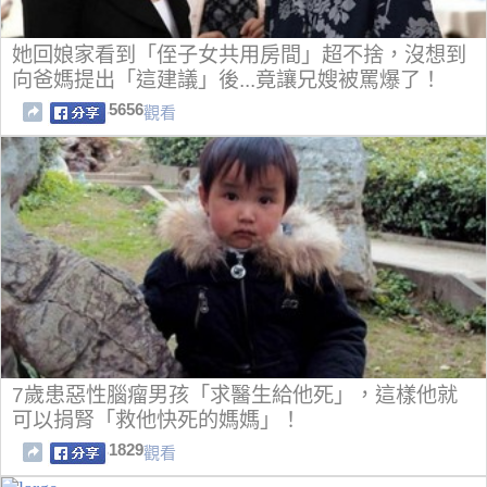
她回娘家看到「侄子女共用房間」超不捨，沒想到
向爸媽提出「這建議」後...竟讓兄嫂被罵爆了！
5656
觀看
7歲患惡性腦瘤男孩「求醫生給他死」，這樣他就
可以捐腎「救他快死的媽媽」！
1829
觀看