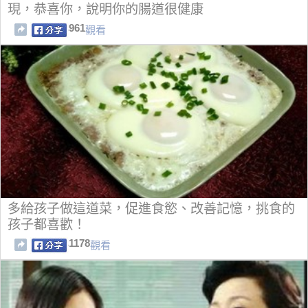
現，恭喜你，說明你的腸道很健康
961
觀看
多給孩子做這道菜，促進食慾、改善記憶，挑食的
孩子都喜歡！
1178
觀看