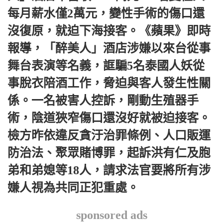
每月薪水僅2萬元，變性手術的傷口還
沒復原，就迫下海接客。《蘋果》即時
報導，「醉美人」酒店涉嫌以來台從事
舞台表演等名義，誆騙5名泰國人妖從
事脫衣陪酒工作，脅迫與客人發生性關
係。一名被害人控訴，剛動生殖器手
術，陰道狹窄傷口還沒好就被迫接客。
檢方昨依違反貪汙治罪條例、人口販運
防治法、聚眾賭博罪，起訴洪有仁及胞
弟和弟媳等18人，請求法官要將所有涉
嫌人視為共同正犯重處。
sponsored ads