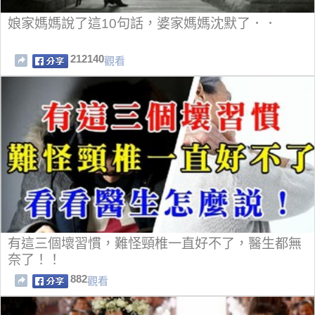
娘家媽媽說了這10句話，婆家媽媽沈默了．．
212140
觀看
有這三個壞習慣，難怪頸椎一直好不了，醫生都無
奈了！！
882
觀看