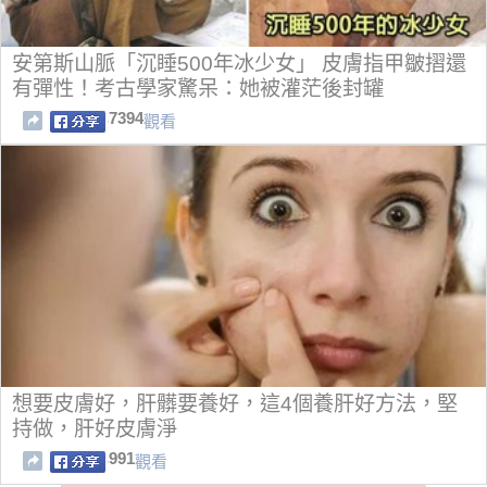
安第斯山脈「沉睡500年冰少女」 皮膚指甲皺摺還
有彈性！考古學家驚呆：她被灌茫後封罐
7394
觀看
想要皮膚好，肝髒要養好，這4個養肝好方法，堅
持做，肝好皮膚淨
991
觀看