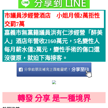
市議員涉經營酒店 小姐月領2萬拒性
交罰7萬
嘉義市無黨籍議員洪有仁涉經營「醉美
人」酒店年營收2160萬元，5名變性人
每月薪水僅2萬元，變性手術的傷口還
沒復原，就迫下海接客。
轉發 分享 是一種境界