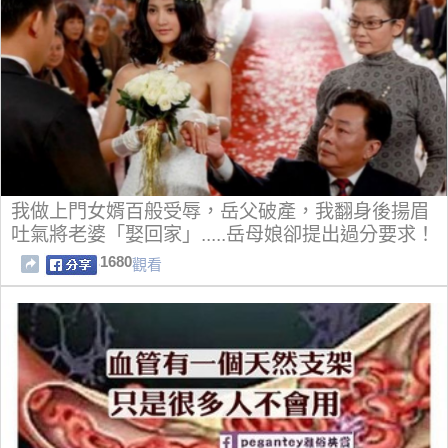
我做上門女婿百般受辱，岳父破產，我翻身後揚眉
吐氣將老婆「娶回家」.....岳母娘卻提出過分要求！
1680
觀看