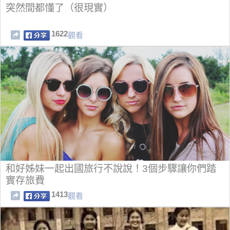
突然間都懂了（很現實）
1622
觀看
和好姊妹一起出國旅行不說說！3個步驟讓你們踏
實存旅費
1413
觀看