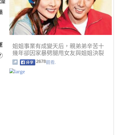
洗澡
蘋
運
姐姐事業有成變天后，親弟弟辛苦十
幾年卻因家暴劈腿甩女友與姐姐決裂
⑦
2678
觀看.