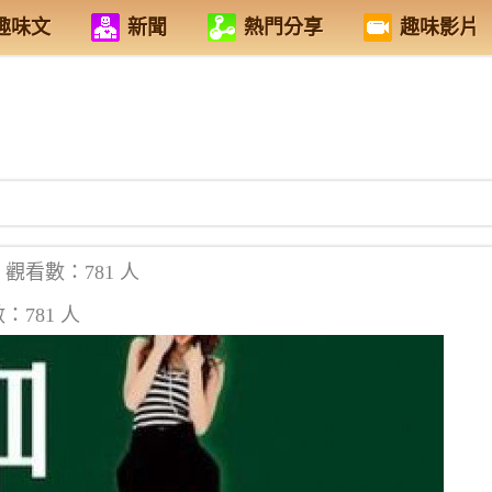
趣味文
新聞
熱門分享
趣味影片
觀看數：781 人
：781 人