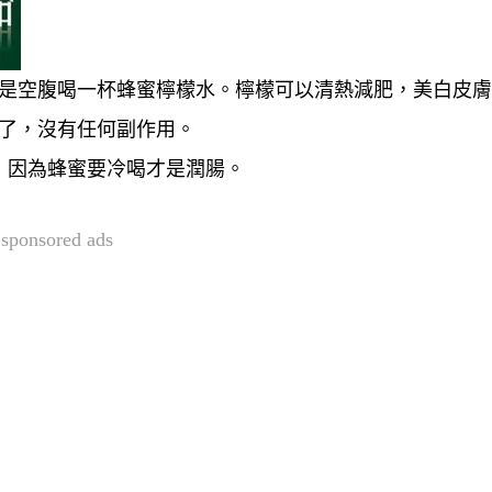
就是空腹喝一杯蜂蜜檸檬水。檸檬可以清熱減肥，美白皮
效了，沒有任何副作用。
，因為蜂蜜要冷喝才是潤腸。
sponsored ads