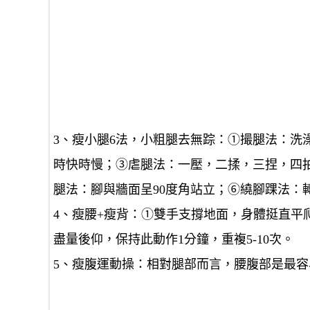
3、瘦小腿6法，小粗腿去無踪：①撮腿法：洗
時快時慢；③虐腿法：一壓，二揉，三捏，四
腿法：腳與牆面呈90度角站立；⑥繞腳踝法：
4、瘦腰+瘦背：①雙手支撐地面，身體挺直平爬
盡量後仰，保持此動作1分鐘，重複5-10次。
5、瘦腹運動操：相對腿部而言，腰腹部是最容