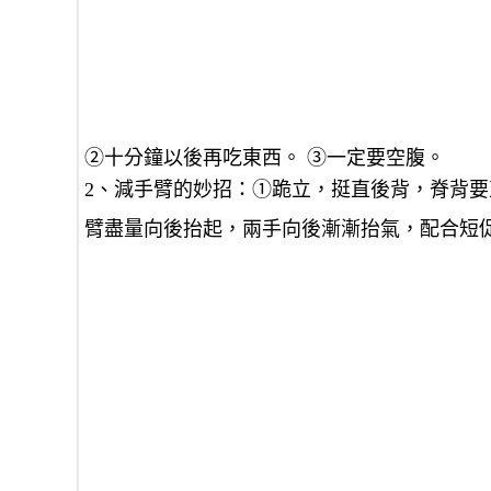
②十分鐘以後再吃東西。 ③一定要空腹。
2、減手臂的妙招：①跪立，挺直後背，脊背要
臂盡量向後抬起，兩手向後漸漸抬氣，配合短促