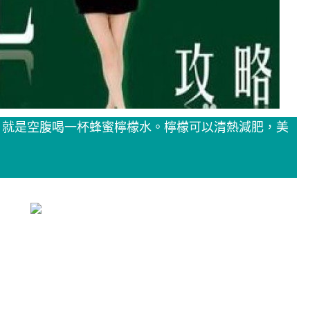
，就是空腹喝一杯蜂蜜檸檬水。檸檬可以清熱減肥，美
。