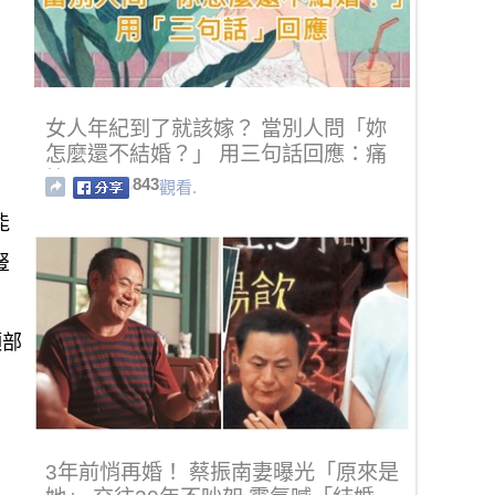
女人年紀到了就該嫁？ 當別人問「妳
怎麼還不結婚？」 用三句話回應：痛
快！
843
觀看.
能
豎
頭部
3年前悄再婚！ 蔡振南妻曝光「原來是