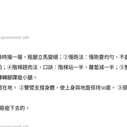
sponsored ads
澡時撮一撮，粗腿立馬變細；②慢跑法：慢跑要均勻，不
拍；④階梯趕肉法，口訣：階梯站一半，蘿蔔減一半；⑤
轉轉腳踝瘦小腿。
在地。 ②雙臂支撐身體，使上身與地面保持50度。 ③
易瘦下去的。
sponsored ads