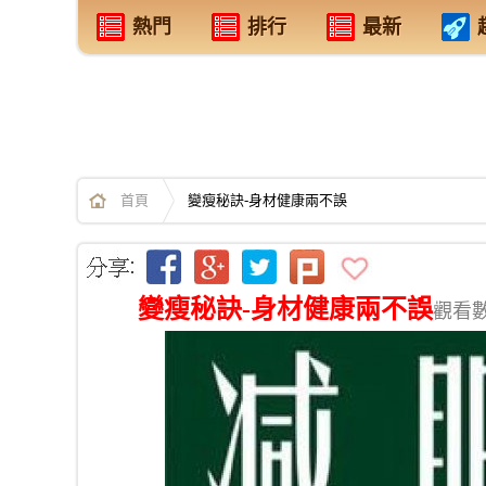
熱門
排行
最新
首頁
變瘦秘訣-身材健康兩不誤
變瘦秘訣-身材健康兩不誤
觀看數