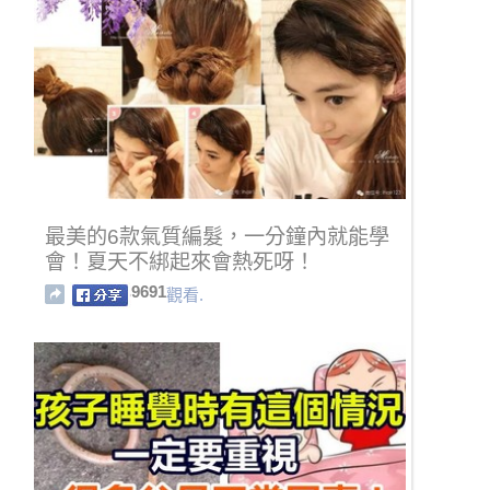
最美的6款氣質編髮，一分鐘內就能學
會！夏天不綁起來會熱死呀！
9691
觀看.