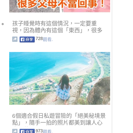
孩子睡覺時有這個情況，一定要重
膚。
視，因為體內有這個「東西」，很多
父母卻不當回事！
728
觀看.
6個適合假日私遊冒險的「絕美秘境景
點」，隨手一拍的照片都美到讓人心
底開花！
973
觀看.