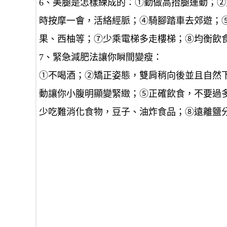
6、美腿是怎樣練成的：①勤做高抬腿運動；
時按摩一會，活絡經脈；④騎腳踏車去郊遊；
果、西柚等；⑦少乘電梯多走樓梯；⑧均衡飲
7、緊急減肥法讓你瞬間變瘦：
①不喝酒；②矯正姿態，雙肩稍向後並且自然
動讓你小腹明顯變緊緻；⑤正確飲食，不要過
少吃難消化食物，豆子、油炸食品；⑧遠離鹽