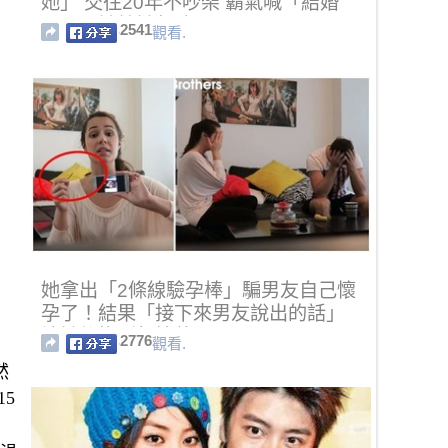
她」 交往20年不吵架 霸氣喊「結婚
吧」：該給她保障了
2541
觀看.
她拿出「2條線驗孕棒」騙男友自己懷
孕了！結果「接下來男友說出的話」
讓她後悔到想撞牆！
2776
觀看.
然
5