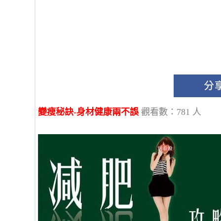
變瘦秘訣-身材健康兩不誤
觀看數：781 人