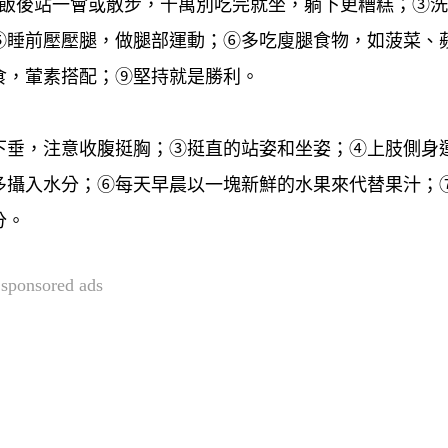
②飯後站一會或散步，千萬別吃完就坐，躺下更糟糕；③
⑤睡前壓壓腿，做腿部運動；⑥多吃廋腿食物，如菠菜、
食，葷素搭配；⑨堅持就是勝利。
下垂，注意收腹挺胸；③挺直的站姿和坐姿；④上肢側身
多攝入水分；⑥每天早晨以一塊新鮮的水果來代替果汁；
分。
sponsored ads