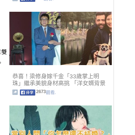
②雙
。
恭喜！梁修身嫁千金「33歲掌上明
珠」繼承美貌身材高挑 「洋女婿背景
曝光」和女兒超匹配
2673
觀看.