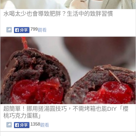
水喝太少也會導致肥胖？生活中的致胖習慣
799
觀看
超簡單！挪用搓湯圓技巧，不需烤箱也能DIY「櫻
桃巧克力蛋糕」
1358
觀看