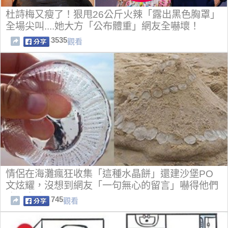
杜詩梅又瘦了！狠甩26公斤火辣「露出黑色胸罩」
全場尖叫....她大方「公布體重」網友全嚇壞！
3535
觀看
情侶在海灘瘋狂收集「這種水晶餅」還建沙堡PO
文炫耀，沒想到網友「一句無心的留言」嚇得他們
冷汗直流...
745
觀看