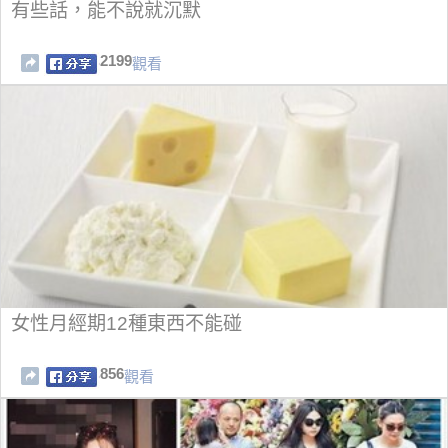
有些話，能不說就沉默
2199
觀看
女性月經期12種東西不能碰
856
觀看