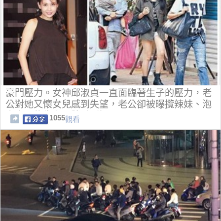
豪門壓力。女神邱淑貞一直面臨著生子的壓力，老
公對她又懷女兒感到失望，老公卻被曝攬辣妹、泡
夜店，能生兒子獎勵1億
1055
觀看