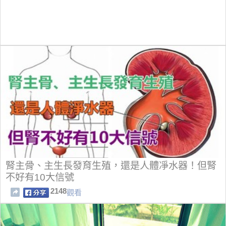
腎主骨、主生長發育生殖，還是人體凈水器！但腎
不好有10大信號
2148
觀看