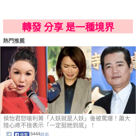
轉發 分享 是一種境界
熱門推薦
侯怡君怒嗆利菁「人妖就是人妖」後被罵爆！蕭大
陸心疼不捨表示「一定挺她到底」！
5444
觀看