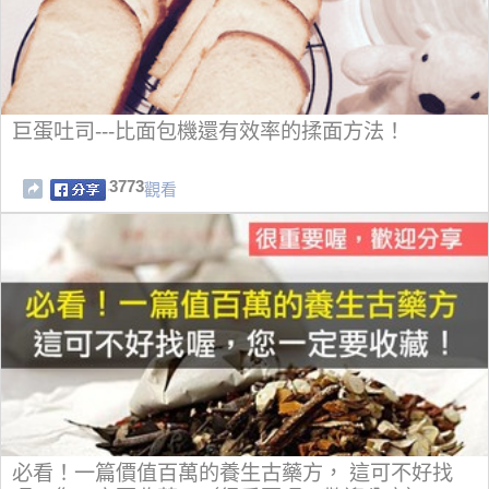
巨蛋吐司---比面包機還有效率的揉面方法！
3773
觀看
必看！一篇價值百萬的養生古藥方， 這可不好找