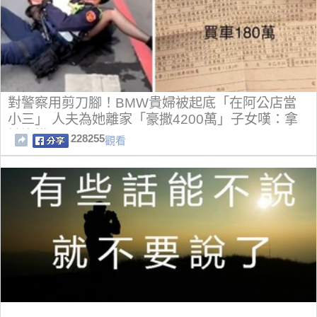
對警察用剪刀腳！BMW貴婦被起底「在阿公店當
小三」 人夫為她離家「豪撒4200萬」子女嘆：拿
她沒轍
228255
觀看