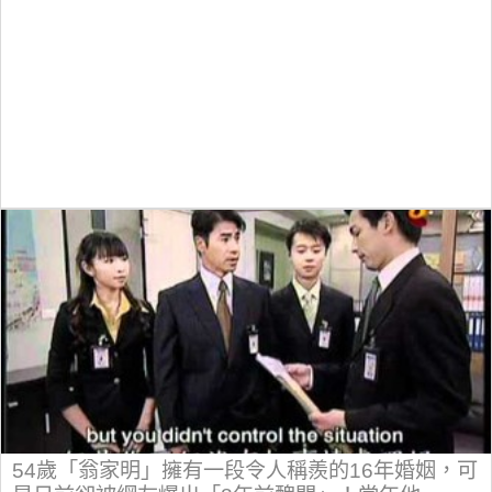
54歲「翁家明」擁有一段令人稱羨的16年婚姻，可