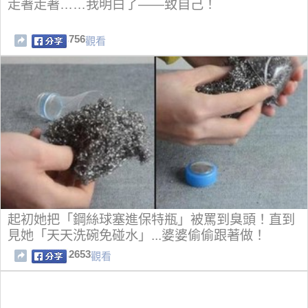
走著走著……我明白了——致自己！
756
觀看
起初她把「鋼絲球塞進保特瓶」被罵到臭頭！直到
見她「天天洗碗免碰水」...婆婆偷偷跟著做！
2653
觀看