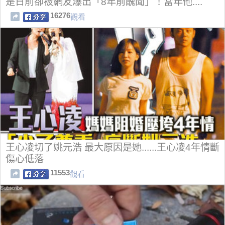
是日前卻被網友爆出「8年前醜聞」！當年他....
16276
觀看
王心凌切了姚元浩 最大原因是她......王心凌4年情斷
傷心低落
11553
觀看