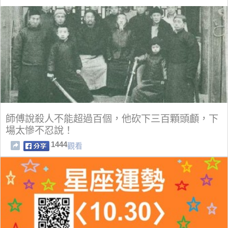
師傅說殺人不能超過百個，他砍下三百顆頭顱，下
場太慘不忍說！
1444
觀看