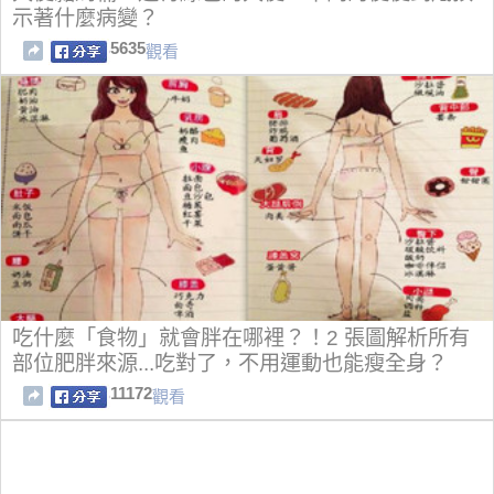
示著什麼病變？
5635
觀看
吃什麼「食物」就會胖在哪裡？！2 張圖解析所有
部位肥胖來源...吃對了，不用運動也能瘦全身？
11172
觀看