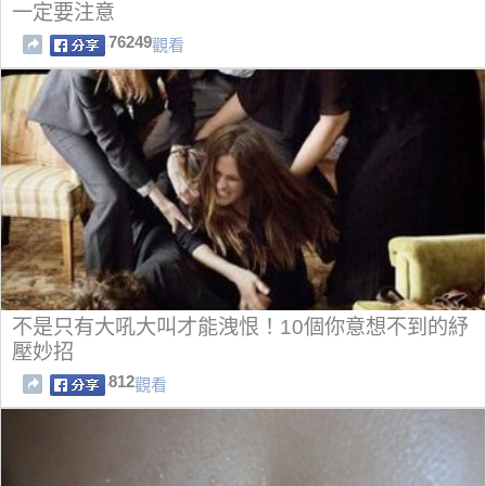
一定要注意
76249
觀看
不是只有大吼大叫才能洩恨！10個你意想不到的紓
壓妙招
812
觀看