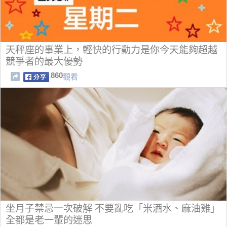
天秤座的事業上，輕快的行動力是你今天能夠超越
競爭者的最大優勢
860
觀看
坐月子禁忌一次破解 不要亂吃「米酒水、麻油雞」
全都是老一輩的迷思