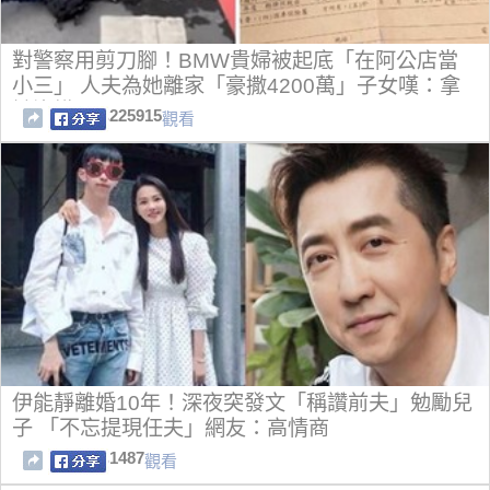
對警察用剪刀腳！BMW貴婦被起底「在阿公店當
小三」 人夫為她離家「豪撒4200萬」子女嘆：拿
她沒轍
225915
觀看
伊能靜離婚10年！深夜突發文「稱讚前夫」勉勵兒
子 「不忘提現任夫」網友：高情商
1487
觀看