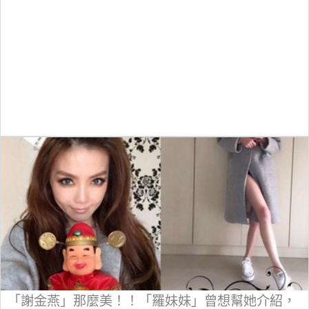
「謝金燕」那麼美！！「羅妹妹」曾想幫她介紹，