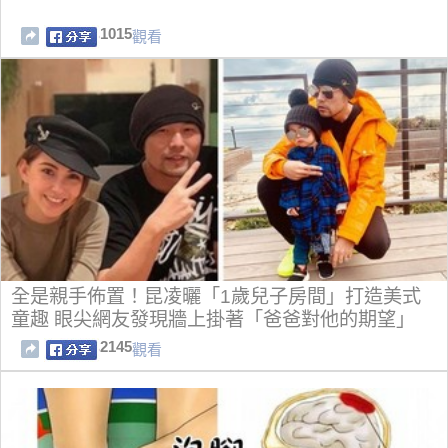
1015
觀看
全是親手佈置！昆凌曬「1歲兒子房間」打造美式
童趣 眼尖網友發現牆上掛著「爸爸對他的期望」
2145
觀看