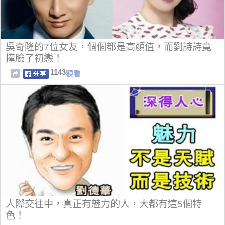
吳奇隆的7位女友，個個都是高顏值，而劉詩詩竟
撞臉了初戀！
1143
觀看
人際交往中，真正有魅力的人，大都有這5個特
色！