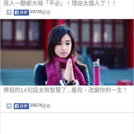
男人一聽都大喊「不必」！理由太傷人了！！
29735
觀看
佛祖的14句話太有智慧了...看完，改變你的一生！
29574
觀看