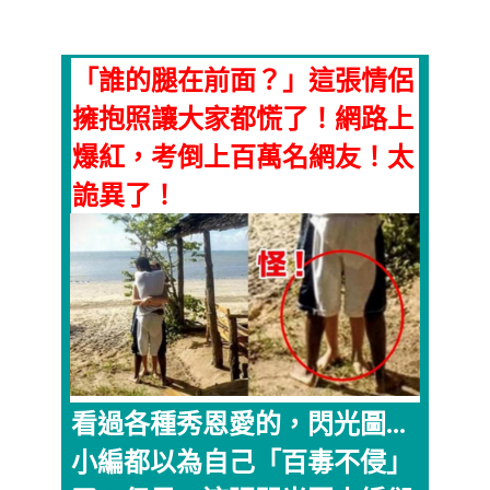
「誰的腿在前面？」這張情侶
擁抱照讓大家都慌了！網路上
爆紅，考倒上百萬名網友！太
詭異了！
看過各種秀恩愛的，閃光圖...
小編都以為自己「百毒不侵」