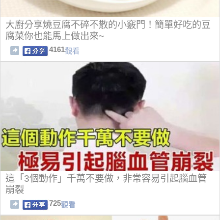
大廚分享燒豆腐不碎不散的小竅門！簡單好吃的豆
腐菜你也能馬上做出來~
4161
觀看
這「3個動作」千萬不要做，非常容易引起腦血管
崩裂
725
觀看