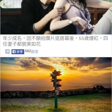
年少成名，因不願拍爛片退居幕後，55歲爆紅，四
任妻子都貌美如花
682
觀看