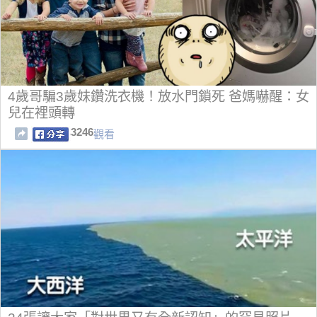
4歲哥騙3歲妹鑽洗衣機！放水門鎖死 爸媽嚇醒：女
兒在裡頭轉
3246
觀看