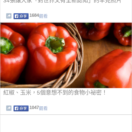
34張讓大家「對世界又有全新認知」的罕見照片
1684
觀看
紅椒、玉米，5個意想不到的食物小祕密！
1047
觀看