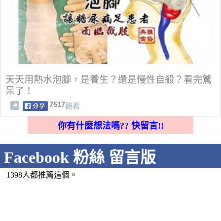
天天用熱水泡腳，是養生？還是慢性自殺？看完驚
呆了！
7517
觀看
你有什麼想法嗎?? 快留言!!
Facebook 粉絲 留言版
1398人都推薦這個。