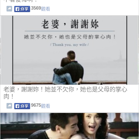
3569
觀看
老婆，謝謝妳！她並不欠你，她也是父母的掌心
肉！
9675
觀看