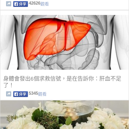
混最成功的只有她！
42626
觀看
身體會發出6個求救信號，是在告訴你：肝血不足
了！
5345
觀看