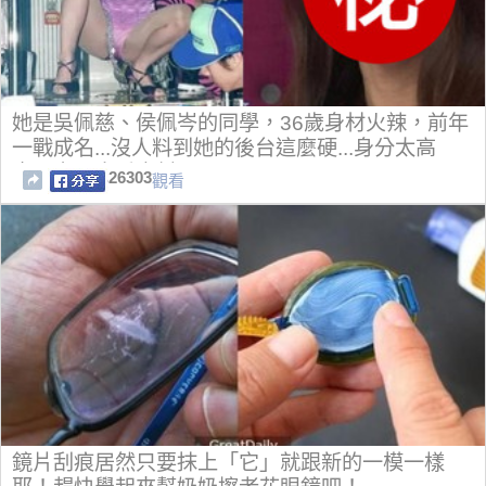
她是吳佩慈、侯佩岑的同學，36歲身材火辣，前年
一戰成名...沒人料到她的後台這麼硬...身分太高
貴，完全出乎意料！
26303
觀看
鏡片刮痕居然只要抹上「它」就跟新的一模一樣