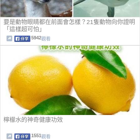
要是動物眼睛都在前面會怎樣？21隻動物向你證明
「這樣超可怕」
5942
觀看
檸檬水的神奇健康功效
1551
觀看