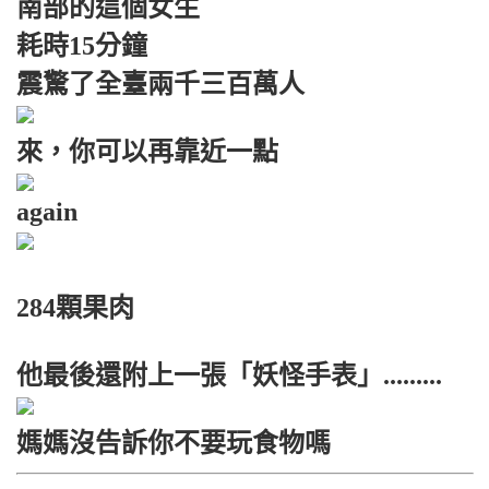
南部的這個女生
耗時15分鐘
震驚了全臺兩千三百萬人
來，你可以再靠近一點
again
284顆果肉
他最後還附上一張「妖怪手表」.........
媽媽沒告訴你不要玩食物嗎