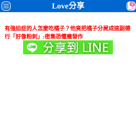
Love分享
有強迫症的人怎麼吃橘子？他竟把橘子分屍成這副德
行「好像粉刺」:密集恐懼癥發作