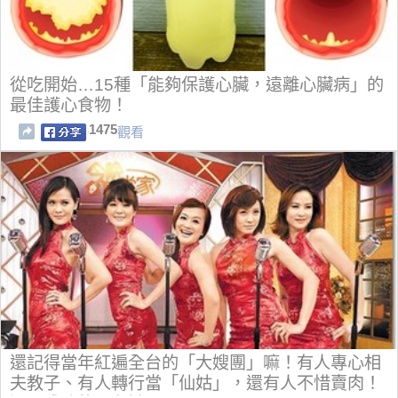
從吃開始…15種「能夠保護心臟，遠離心臟病」的
最佳護心食物！
1475
觀看
還記得當年紅遍全台的「大嫂團」嘛！有人專心相
夫教子、有人轉行當「仙姑」，還有人不惜賣肉！