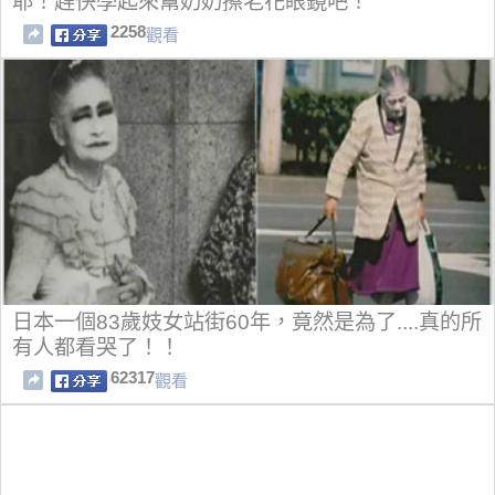
耶！趕快學起來幫奶奶擦老花眼鏡吧！
2258
觀看
日本一個83歲妓女站街60年，竟然是為了....真的所
有人都看哭了！！
62317
觀看