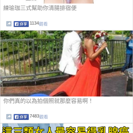
練瑜珈三式幫助你清腸排宿便
1134
觀看
你們真的以為拍個照就那麼容易啊！
7483
觀看