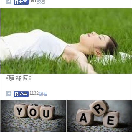
941
觀看
《願 緣 圓》
1132
觀看