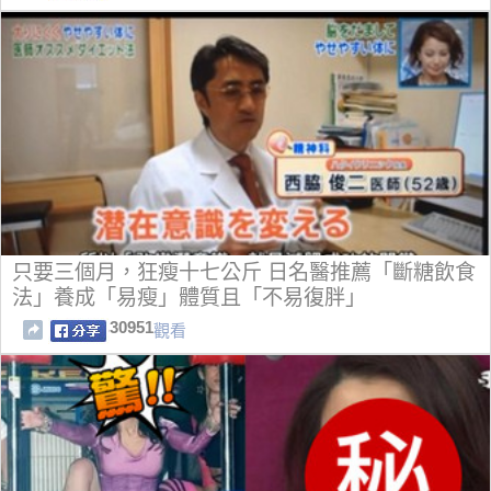
只要三個月，狂瘦十七公斤 日名醫推薦「斷糖飲食
法」養成「易瘦」體質且「不易復胖」
30951
觀看