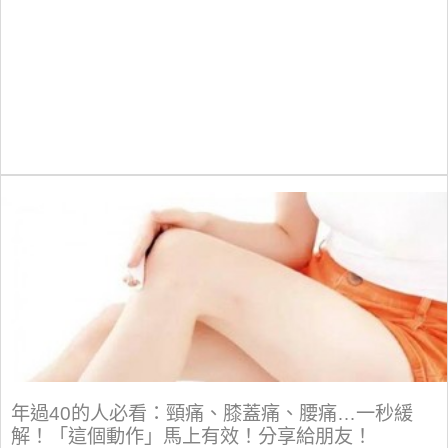
年過40的人必看：頸痛、膝蓋痛、腰痛…一秒緩
解！「這個動作」馬上有效！分享給朋友！