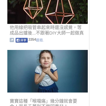
他用線把吸管串起來時還沒感覺，等
成品出爐後...不跟著DIY大師一起做真
的太傻了！
3354
觀看.
寶寶這種「喉嚨痛」幾分鐘就會要