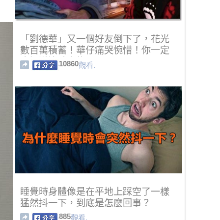
「劉德華」又一個好友倒下了，花光
數百萬積蓄！華仔痛哭惋惜！你一定
也知道這號人物！
10860
觀看.
睡覺時身體像是在平地上踩空了一樣
猛然抖一下，到底是怎麼回事？
885
觀看.