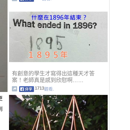
有創意的學生才寫得出這種天才答
案！老師真是感到欣慰啊……
1713
觀看.
更
到