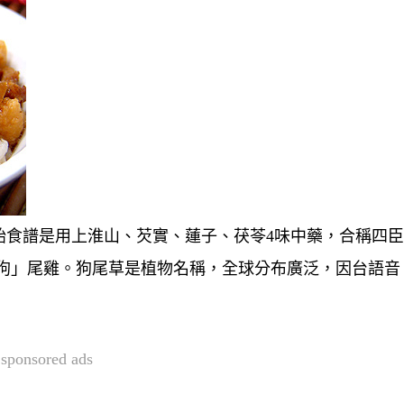
始食譜是用上淮山、芡實、蓮子、茯苓4味中藥，合稱四
「狗」尾雞。狗尾草是植物名稱，全球分布廣泛，因台語音
sponsored ads