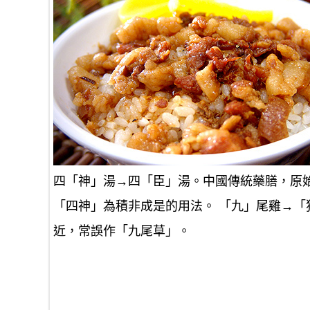
四「神」湯→四「臣」湯。中國傳統藥膳，原
「四神」為積非成是的用法。 「九」尾雞→
近，常誤作「九尾草」。