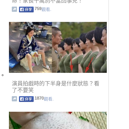
命！家長千萬別不當回事兒！
759
觀看.
臣。
演員拍戲時的下半身是什麼狀態？看
了不要笑
1870
觀看.