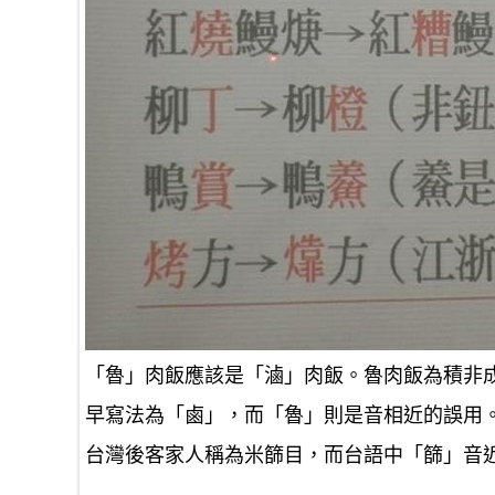
「魯」肉飯應該是「滷」肉飯。魯肉飯為積非
早寫法為「鹵」，而「魯」則是音相近的誤用
台灣後客家人稱為米篩目，而台語中「篩」音