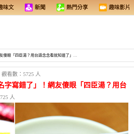
趣味文
新聞
熱門分享
趣味影片
友傻眼「四臣湯？用台語念念看就知道了」…
觀看數：5725 人
名字寫錯了」！網友傻眼「四臣湯？用台
25 人