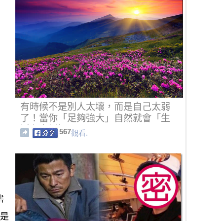
有時候不是別人太壞，而是自己太弱
了！當你「足夠強大」自然就會「生
活在童話裡」
567
觀看.
書
則是