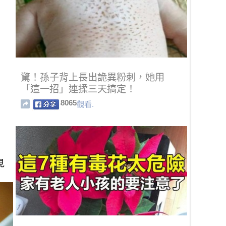
驚！孫子背上長出詭異粉刺，她用
「這一招」連揉三天搞定！
8065
觀看.
見