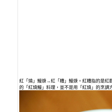
紅「燒」鰻焿→紅「糟」鰻焿。紅糟指的是紅
的「紅燒鰻」料理，並不是用「紅燒」的烹調