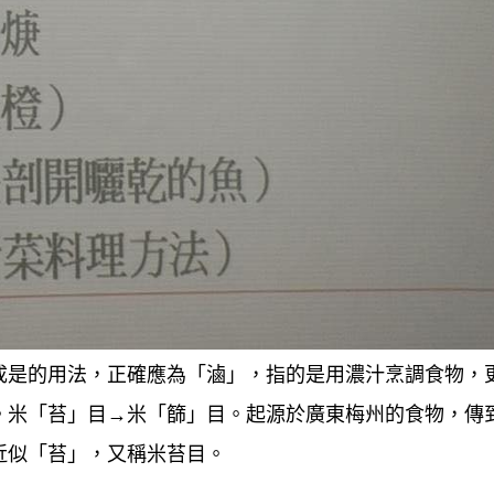
成是的用法，正確應為「滷」，指的是用濃汁烹調食物，
。米「苔」目→米「篩」目。
起源於廣東梅州的食物，傳
近似「苔」，又稱米苔目。