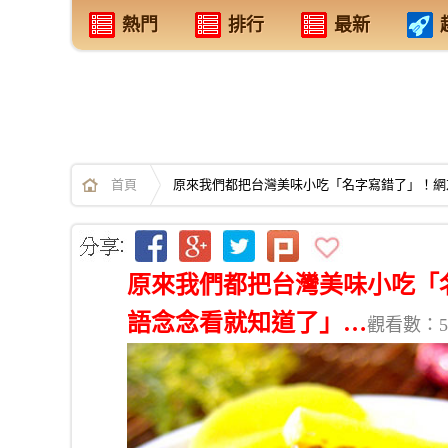
熱門
排行
最新
首頁
原來我們都把台灣美味小吃「名字寫錯了」！網
原來我們都把台灣美味小吃「
語念念看就知道了」…
觀看數：57