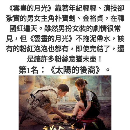
《雲畫的月光》靠著年紀輕輕、演技卻
紮實的男女主角朴寶劍、金裕貞，在韓
國紅遍天。雖然男扮女裝的劇情很常
見，但《雲畫的月光》不拖泥帶水，該
有的粉紅泡泡也都有，即使完結了，還
是讓許多粉絲意猶未盡！
第1名：《太陽的後裔》。