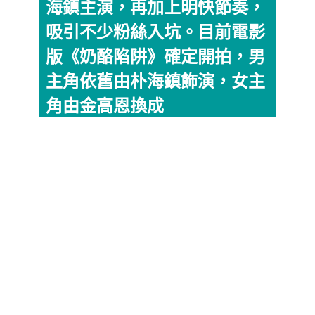
海鎮主演，再加上明快節奏，
吸引不少粉絲入坑。目前電影
版《奶酪陷阱》確定開拍，男
主角依舊由朴海鎮飾演，女主
角由金高恩換成