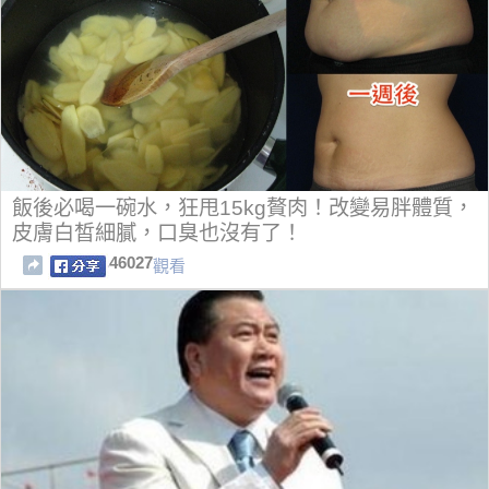
飯後必喝一碗水，狂甩15kg贅肉！改變易胖體質，
皮膚白皙細膩，口臭也沒有了！
46027
觀看