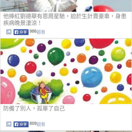
他捧紅劉德華有恩周星馳，迫於生計賣豪車，身患
疾病晚景淒涼！
986
觀看
防備了別人，孤單了自己
809
觀看