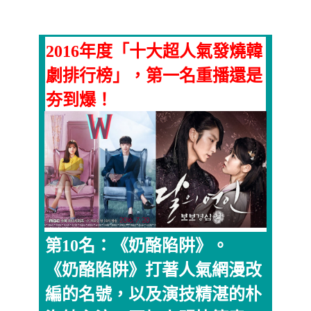
2016年度「十大超人氣發燒韓
劇排行榜」，第一名重播還是
夯到爆！
第10名：《奶酪陷阱》。
《奶酪陷阱》打著人氣網漫改
編的名號，以及演技精湛的朴