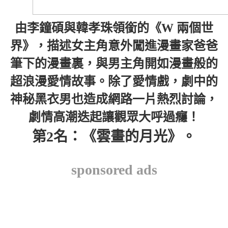
由李鐘碩與韓孝珠領銜的《W 兩個世
界》，描述女主角意外闖進漫畫家爸爸
筆下的漫畫裏，與男主角開如漫畫般的
超浪漫愛情故事。除了愛情戲，劇中的
神秘黑衣男也造成網路一片熱烈討論，
劇情高潮迭起讓觀眾大呼過癮！
第2名：《雲畫的月光》。
sponsored ads