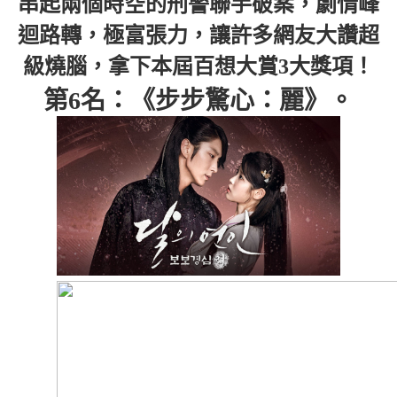
串起兩個時空的刑警聯手破案，劇情峰
迴路轉，極富張力，讓許多網友大讚超
級燒腦，拿下本屆百想大賞3大獎項！
第6名：《步步驚心：麗》。