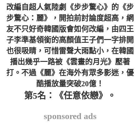
改編自超人氣陸劇《步步驚心》的《步
步驚心：麗》，開拍前討論度超高，網
友不只好奇韓國版會如何改編，由四王
子李準基領銜的高顏值王子們一字排開
也很吸睛，可惜雷聲大雨點小，在韓國
播出幾乎一路被《雲畫的月光》壓著
打。不過《麗》在海外有眾多影迷，優
酷播放量突破20億！
第5名：《任意依戀》。
sponsored ads