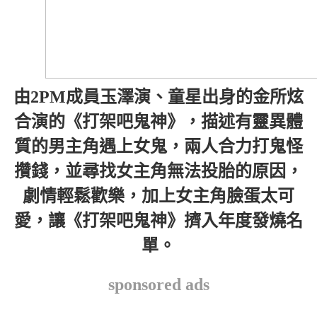
由2PM成員玉澤演、童星出身的金所炫
合演的《打架吧鬼神》，描述有靈異體
質的男主角遇上女鬼，兩人合力打鬼怪
攢錢，並尋找女主角無法投胎的原因，
劇情輕鬆歡樂，加上女主角臉蛋太可
愛，讓《打架吧鬼神》擠入年度發燒名
單。
sponsored ads