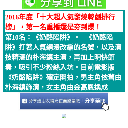
2016年度「十大超人氣發燒韓劇排行
榜」，第一名重播還是夯到爆！
第10名：《奶酪陷阱》。 《奶酪陷
阱》打著人氣網漫改編的名號，以及演
技精湛的朴海鎮主演，再加上明快節
奏，吸引不少粉絲入坑。目前電影版
《奶酪陷阱》確定開拍，男主角依舊由
朴海鎮飾演，女主角由金高恩換成