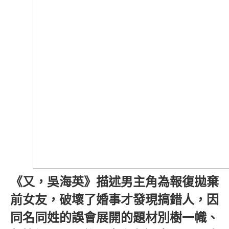
《又，吳海英》描述男主角為報復拋棄
前女友，破壞了婚事才發現搞錯人，因
同名同姓的誤會展開的題材別樹一幟、