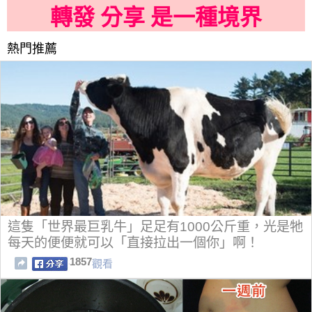
轉發 分享 是一種境界
熱門推薦
這隻「世界最巨乳牛」足足有1000公斤重，光是牠
每天的便便就可以「直接拉出一個你」啊！
1857
觀看