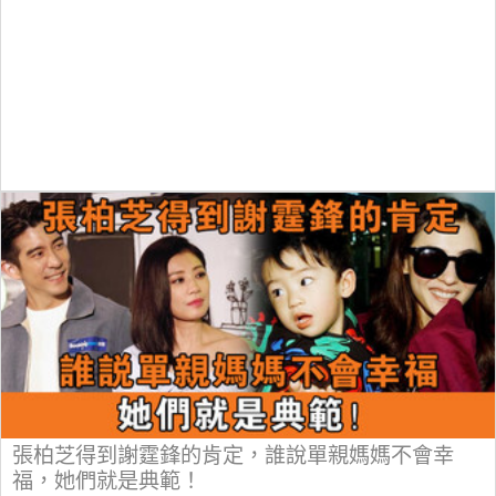
張柏芝得到謝霆鋒的肯定，誰說單親媽媽不會幸
福，她們就是典範！