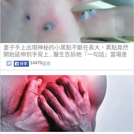
妻子手上出現神秘的小黑點不斷在長大，黑點竟然
開始延伸到手背上...醫生告訴她『一句話』當場差
點嚇暈!
14470
觀看