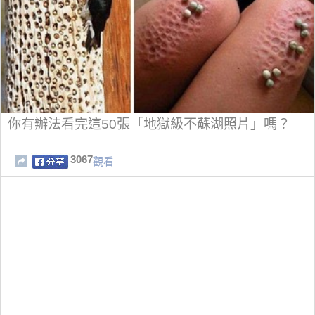
你有辦法看完這50張「地獄級不蘇湖照片」嗎？
3067
觀看