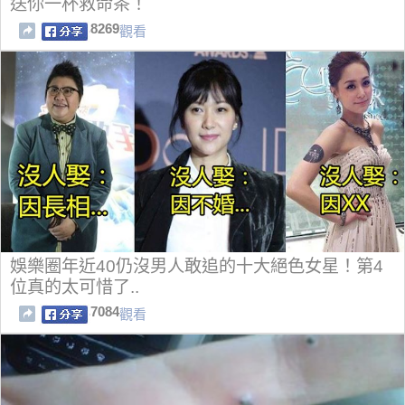
送你一杯救命茶！
8269
觀看
娛樂圈年近40仍沒男人敢追的十大絕色女星！第4
位真的太可惜了..
7084
觀看