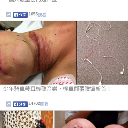
1655
觀看
少年騎車戴耳機聽音樂，機車翻覆險遭斬首！
14702
觀看