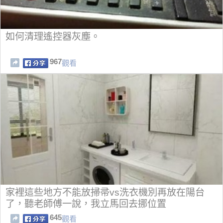
如何清理遙控器灰塵。
967
觀看
家裡這些地方不能放掃帚vs洗衣機別再放在陽台
了，聽老師傅一說，我立馬回去挪位置
645
觀看