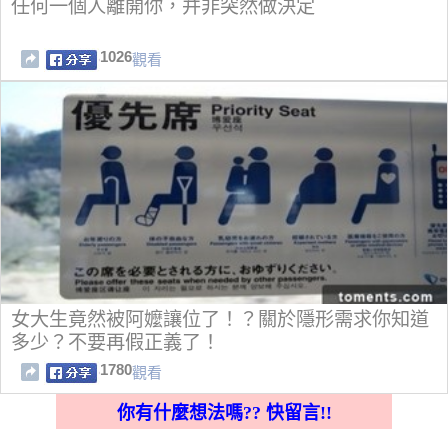
任何一個人離開你，并非突然做決定
1026
觀看
女大生竟然被阿嬤讓位了！？關於隱形需求你知道
多少？不要再假正義了！
1780
觀看
你有什麼想法嗎?? 快留言!!