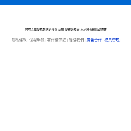
若有文章侵犯到您的權益 請瑱
侵權通知書
本站將會刪除或修正
|
隱私條款
|
侵權舉報
|
著作權保護
|
聯絡我們
|
廣告合作
|
模具管理
|