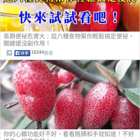
長期便祕危害大：這六種食物幫你輕鬆搞定便祕，
關鍵還沒副作用！
15244
觀看
你的心髒功能好不好，看看胳膊和手就知道！不好