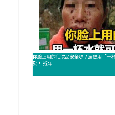
你臉上用的化妝品安全嗎？居然用「一
發！ 近年