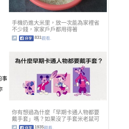
手機扔進大米里，放一次能為家裡省
不少錢，家家戶戶都用得著
831
觀看.
的事
你
你有想過為什麼「早期卡通人物都要
戴手套」嗎？如果沒了手套米老鼠可
能不會這麼受歡迎！
1935
觀看.