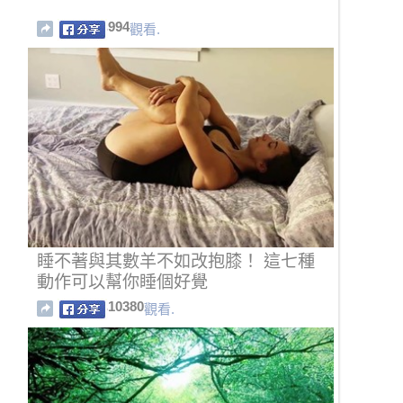
994
觀看.
睡不著與其數羊不如改抱膝！ 這七種
動作可以幫你睡個好覺
10380
觀看.