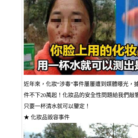
近年來，化妝“涉毒”事件屢屢遭到媒體曝光，
件不下20萬起！化妝品的安全性問題給我們敲
只要一杯清水就可以鑒定！
★ 化妝品毀容事件