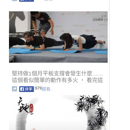
堅持做1個月平板支撐會發生什麼……
這個看似簡單的動作有多火 ， 看完這
些明星是怎麼健身的你就知道了！
979
觀看.