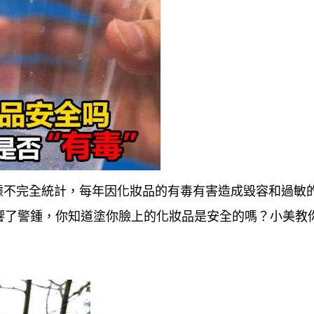
據不完全統計，每年因化妝品的有毒有害造成毀容和過敏
響了警鍾，你知道塗你臉上的化妝品是安全的嗎？小美教