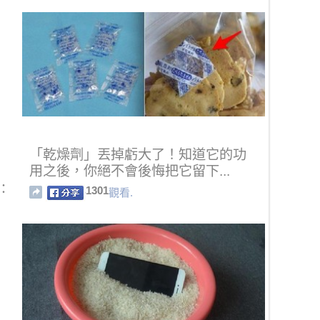
「乾燥劑」丟掉虧大了！知道它的功
用之後，你絕不會後悔把它留下...
：
1301
觀看.