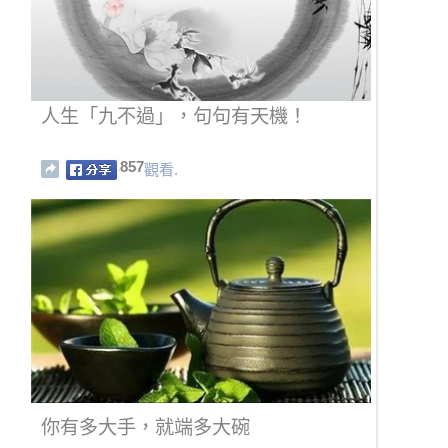
人生「九不過」，句句有天機！
857
觀看.
你有多大手，就端多大碗