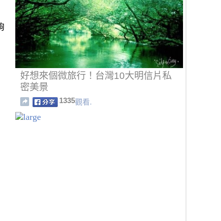
夠
好想來個微旅行！台灣10大明信片私
密美景
1335
觀看.