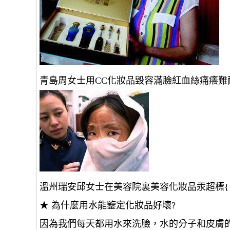
青島周女士用CC化妝品毀容滿臉紅血絲痛癢難
溫州瑞安邱女士在美容院裏美容化妝品汞超標{{100
★ 為什麼用水能鑒定化妝品好壞?
因為我們每天都用水來洗臉，水的分子和皮膚