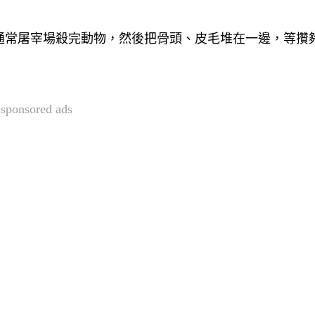
通常屠宰場殺完動物，然後把骨頭、皮毛堆在一邊，等攢
sponsored ads