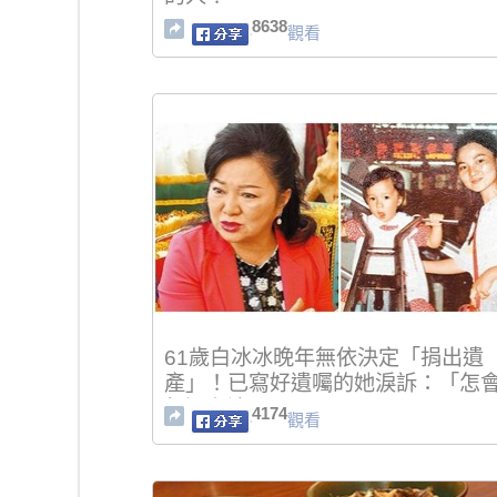
8638
觀看
61歲白冰冰晚年無依決定「捐出遺
產」！已寫好遺囑的她淚訴：「怎
想過有這一天...」
4174
觀看