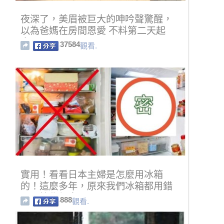
夜深了，美眉被巨大的呻吟聲驚醒，
以為爸媽在房間恩愛 不料第二天起
來...
37584
觀看.
實用！看看日本主婦是怎麼用冰箱
的！這麼多年，原來我們冰箱都用錯
了…快學起來吧！
888
觀看.