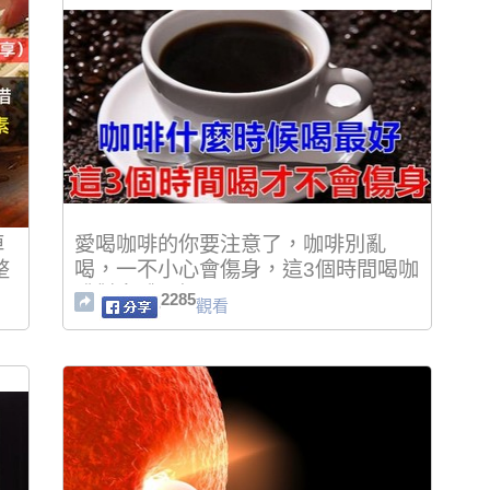
掉
愛喝咖啡的你要注意了，咖啡別亂
整
喝，一不小心會傷身，這3個時間喝咖
分
啡對身體最好
2285
觀看