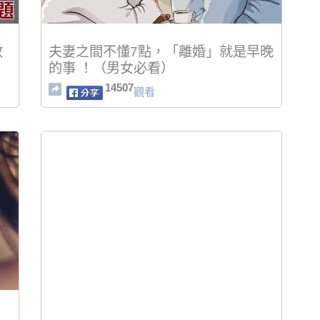
放
夫妻之間不懂7點，「離婚」就是早晚
的事 ！（男女必看）
14507
觀看
」