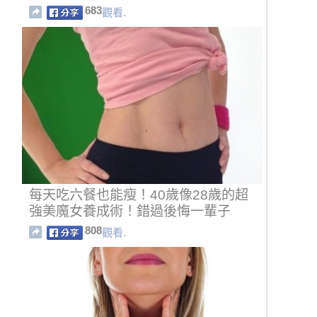
683
觀看.
每天吃六餐也能瘦！40歲像28歲的超
強美魔女養成術！錯過後悔一輩子
808
觀看.