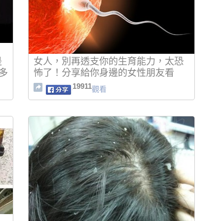
是
女人，別再透支你的生育能力，太恐
很多
怖了！分享給你身邊的女性朋友看
看...
19911
觀看