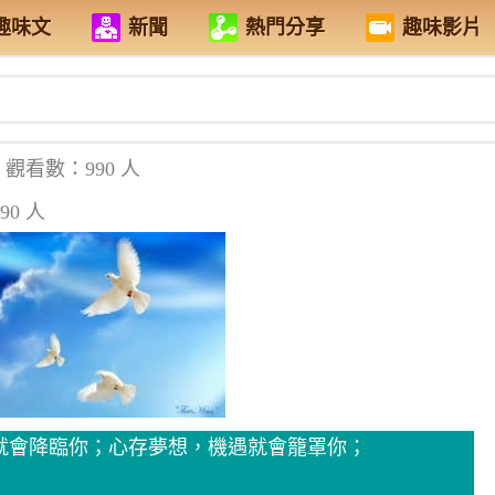
趣味文
新聞
熱門分享
趣味影片
觀看數：990 人
90 人
就會降臨你；心存夢想，機遇就會籠罩你；