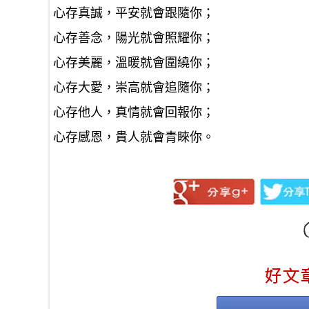
心存真誠，平安就會跟隨你；
心存善念，陽光就會照耀你；
心存美麗，溫暖就會圍繞你；
心存大愛，崇高就會追隨你；
心存他人，真情就會回報你；
心存感恩，貴人就會青睞你。