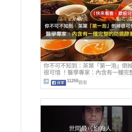
你不可不知到：茶葉「第一泡」倒
很可惜 ！醫學專家：內含有一種完
的防癌酵素？！（快來看看，歡迎
11255
觀看
享）