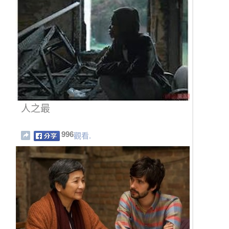
人之最
996
觀看.