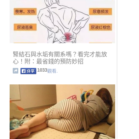
腎結石與水垢有關系嗎？看完才能放
心！附：最省錢的預防妙招
1033
觀看.