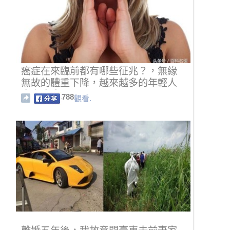
癌症在來臨前都有哪些征兆？，無緣
無故的體重下降，越來越多的年輕人
患上癌症呢？
788
觀看.