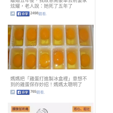
離婚五年後，我故意開豪車去前妻家
炫耀，老人說：她死了五年了
2498
觀看.
媽媽把「雞蛋打進製冰盒裡」意想不
到的雞蛋保存妙招！媽媽太聰明了
765
觀看.