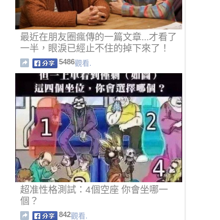
最近在朋友圈瘋傳的一篇文章...才看了
一半，眼淚已經止不住的掉下來了！
5486
觀看.
超准性格測試：4個空座 你會坐哪一
個？
842
觀看.