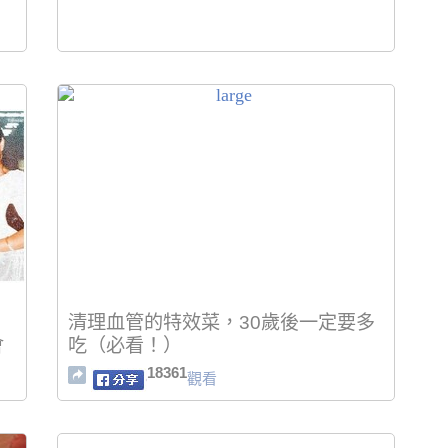
清理血管的特效菜，30歲後一定要多
會
吃（必看！）
18361
觀看