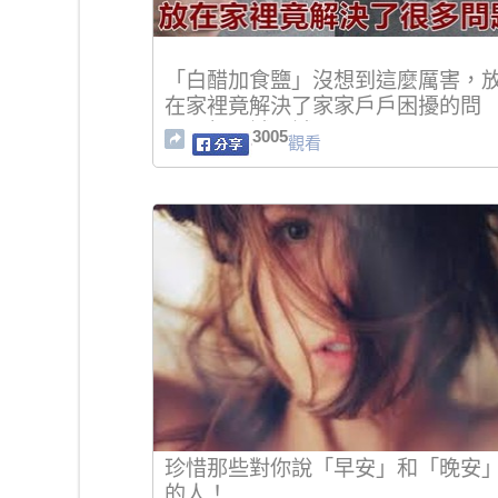
「白醋加食鹽」沒想到這麼厲害，
在家裡竟解決了家家戶戶困擾的問
題，趕緊試一試！
3005
觀看
珍惜那些對你說「早安」和「晚安
的人！