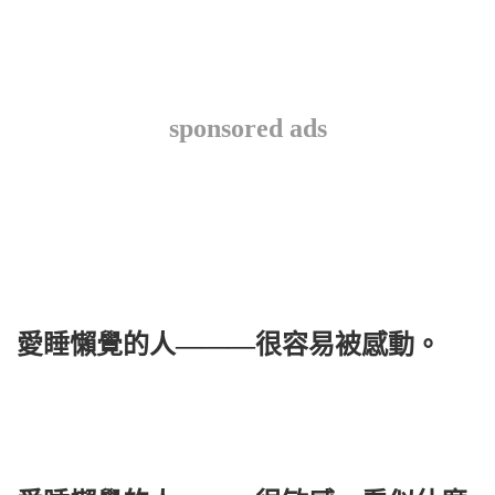
sponsored ads
愛睡懶覺的人―――很容易被感動。