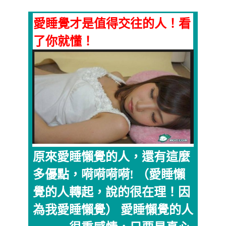
愛睡覺才是值得交往的人！看
了你就懂！
原來愛睡懶覺的人，還有這麼
多優點，嗬嗬嗬嗬! （愛睡懶
覺的人轉起，說的很在理！因
為我愛睡懶覺） 愛睡懶覺的人