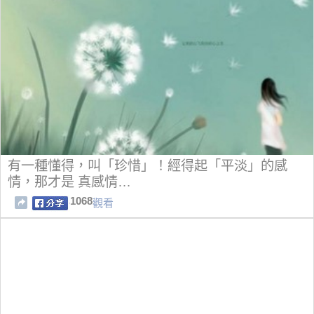
有一種懂得，叫「珍惜」！經得起「平淡」的感
情，那才是 真感情…
1068
觀看