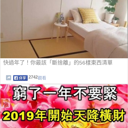
快過年了！你最該「斷捨離」的56樣東西清單
2742
觀看