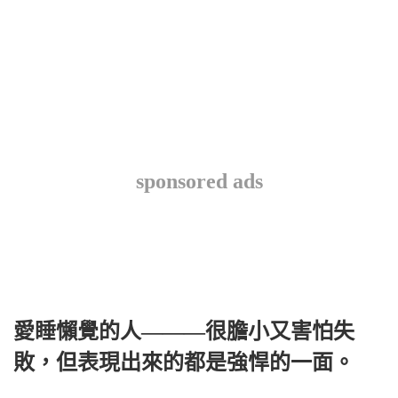
sponsored ads
愛睡懶覺的人―――很膽小又害怕失
敗，但表現出來的都是強悍的一面。