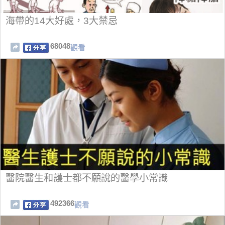
海帶的14大好處，3大禁忌
68048
觀看
醫院醫生和護士都不願說的醫學小常識
492366
觀看