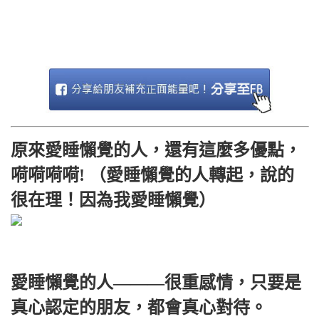
原來愛睡懶覺的人，還有這麼多優點，
嗬嗬嗬嗬! （愛睡懶覺的人轉起，說的
很在理！因為我愛睡懶覺）
愛睡懶覺的人―――很重感情，只要是
真心認定的朋友，都會真心對待。