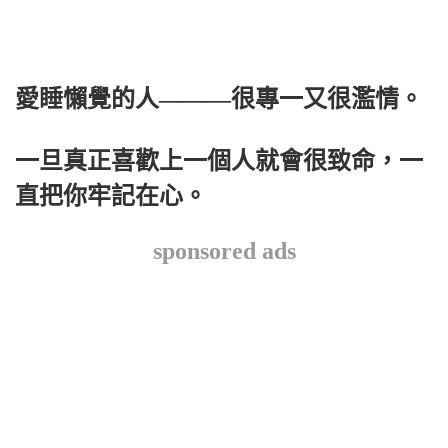
愛睡懶覺的人―――很專一又很濫情。
一旦真正喜歡上一個人就會很致命，一
直把你牢記在心。
sponsored ads