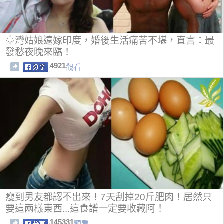
臺灣姑娘遠嫁印度，婚後生活痛苦不堪，直言：最
發愁夜晚來臨！
4921
觀看
瘦到男友都認不出來！7天刮掉20斤肥肉！居然只
要這兩樣東西...這食譜一定要收藏阿！
145331
觀看