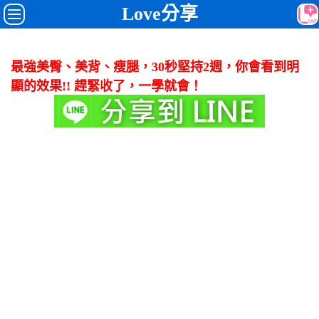
Love分享
最強美臀、美背、瘦腿，30秒堅持2週，你會看到明
顯的效果!! 趕緊收了，一學就會！