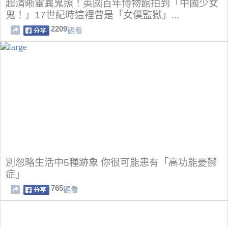
超清晰靈異鬼照！英國百年博物館拍到「中國少女
鬼！」17世紀時這裡曾是「女僕監獄」...
2209
觀看
別忽略生活中5種跡象 你很可能患有「高功能憂鬱
症」
765
觀看