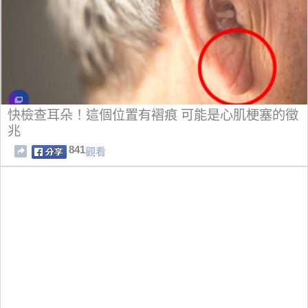
快檢查耳朵！這個位置有褶痕 可能是心肌梗塞的徵
兆
841
觀看