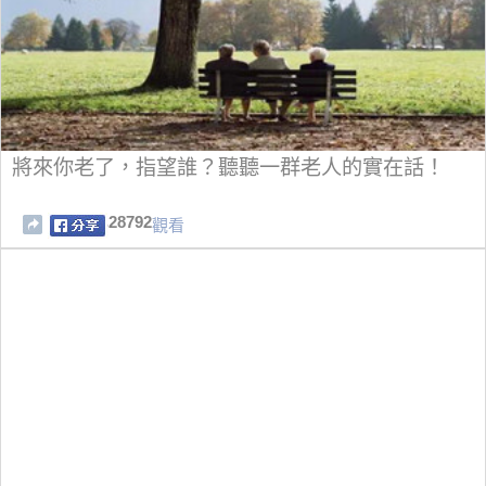
將來你老了，指望誰？聽聽一群老人的實在話！
28792
觀看