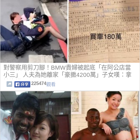
對警察用剪刀腳！BMW貴婦被起底「在阿公店當
小三」 人夫為她離家「豪撒4200萬」子女嘆：拿
她沒轍
225474
觀看