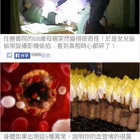
住療養院的68歲母親突然變得很奇怪！於是女兒偷
偷架設攝影機偷拍…看到真相時心都碎了！
5906
觀看
身體如果出現這5種異常，說明你的血管堵的很厲