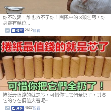
你不改變，誰也救不了你！團隊中的 8類乞丐，你
身邊有幾位...
2612
觀看
捲紙最值錢的就是芯，可惜你把它們全扔了，其實
它的存在價值大著呢~
4527
觀看