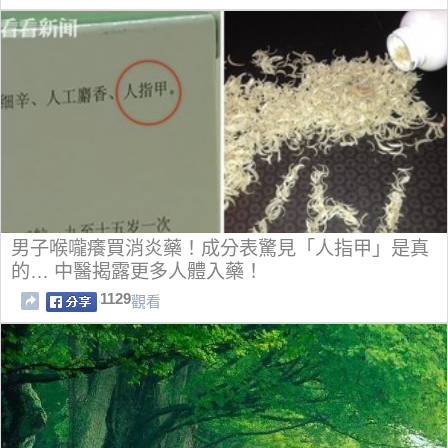
男子喉嚨癢買消炎藥！成分表驚見「人指甲」是真
的… 中醫揭露更多人體入藥！
1129
觀看