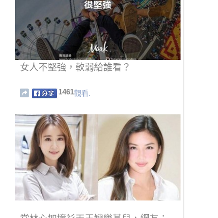
女人不堅強，軟弱給誰看？
1461
觀看.