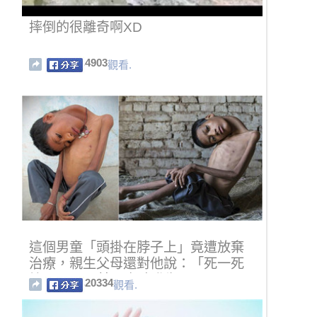
摔倒的很離奇啊XD
4903
觀看.
這個男童「頭掛在脖子上」竟遭放棄
治療，親生父母還對他說：「死一死
算了！」....某天奇蹟發生了！
20334
觀看.