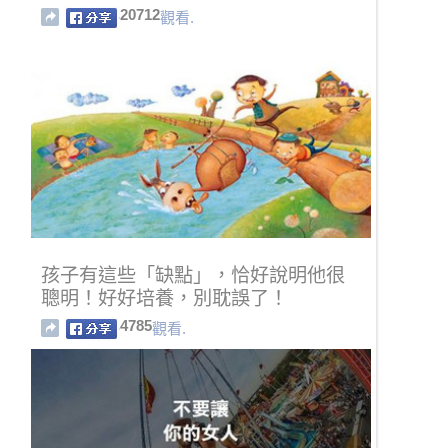
20712
觀看.
孩子有這些「缺點」，恰好說明他很
聰明！好好培養，別耽誤了！
4785
觀看.