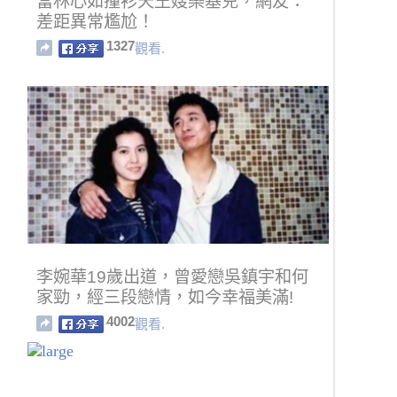
當林心如撞衫天王嫂樂基兒，網友：
差距異常尷尬！
1327
觀看.
李婉華19歲出道，曾愛戀吳鎮宇和何
家勁，經三段戀情，如今幸福美滿!
4002
觀看.