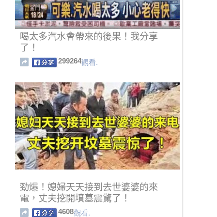
喝太多汽水會帶來的後果！我分享
了！
299264
觀看.
勁爆！媳婦天天接到去世婆婆的來
電，丈夫挖開墳墓震驚了！
4608
觀看.