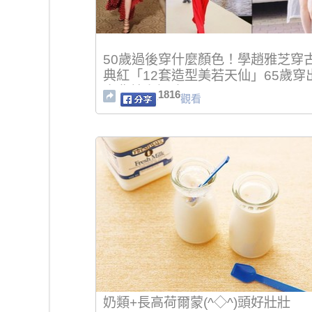
50歲過後穿什麼顏色！學趙雅芝穿
典紅「12套造型美若天仙」65歲穿
古典美人韻味
1816
觀看
奶類+長高荷爾蒙(^◇^)頭好壯壯