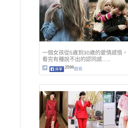
一個女孩從5歲到30歲的愛情感悟，
看完有種說不出的認同感…..
2596
觀看