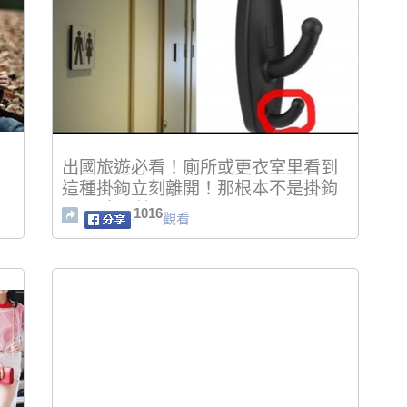
出國旅遊必看！廁所或更衣室里看到
這種掛鉤立刻離開！那根本不是掛鉤
而是 太恐怖了！
1016
觀看