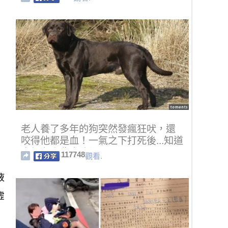
老人養了多年的狗突然發瘋狂吠，還
咬得他都是血！一氣之下打死後...知道
真相老人悲痛欲絕！
117748
觀看.
液
虛