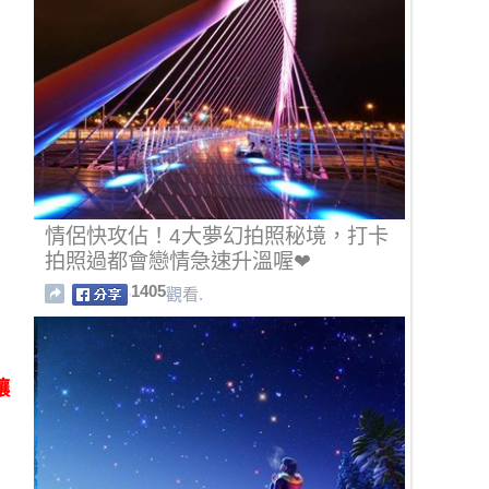
情侶快攻佔！4大夢幻拍照秘境，打卡
拍照過都會戀情急速升溫喔❤
1405
觀看.
讓