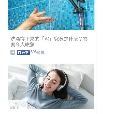
洗澡搓下來的「泥」究竟是什麼？答
案令人吃驚
696
觀看.