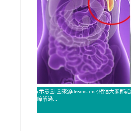
(示意圖-圖來源dreamstime)相
瞭解過...