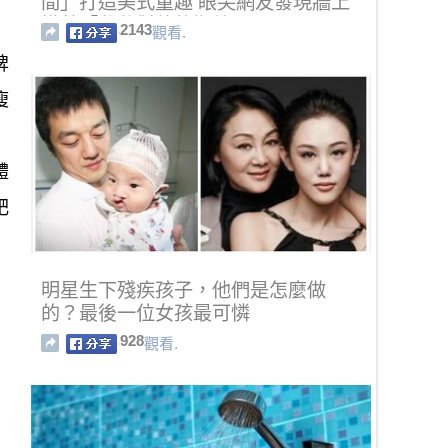
間」打造美式童趣 眼尖網友發現牆上
掛著「爸爸對他的期望」
2143
觀看.
脾
瘦
體
肥
明星生下殘疾孩子，他們是怎麼做
的？最後一位女孩最可憐
928
觀看.