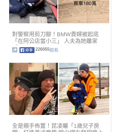
對警察用剪刀腳！BMW貴婦被起底
「在阿公店當小三」 人夫為她離家
「豪撒4200萬」子女嘆：拿她沒轍
226055
觀看.
全是親手佈置！昆凌曬「1歲兒子房