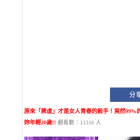
原來「脾虛」才是女人青春的殺手！竟然99%
妳年輕20歲!!
觀看數：11316 人