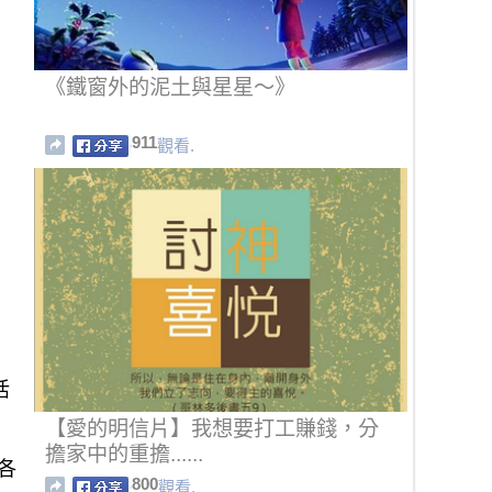
《鐵窗外的泥土與星星～》
911
觀看.
活
【愛的明信片】我想要打工賺錢，分
擔家中的重擔......
各
800
觀看.