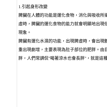
1.引起身形改變
脾臟在人體的功能是運化食物，消化與吸收所
虛時，脾臟的運化食物的能力就會明顯地出現
現象。
脾臟有運化水濕的功能，出現脾虛時，會出現
重出現劇增，主要表現為肚子部位的肥胖。由
胖，人們常調侃"喝著涼水也會長胖"，就是這