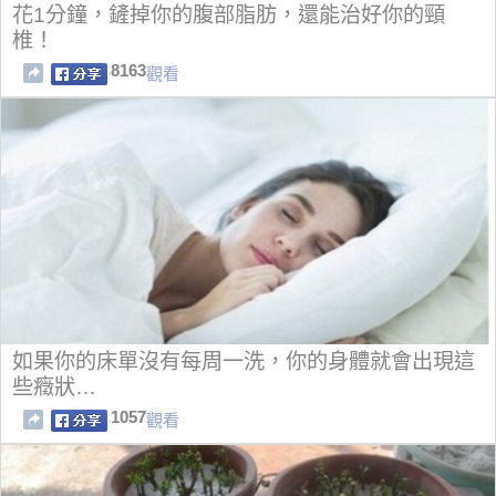
花1分鐘，鏟掉你的腹部脂肪，還能治好你的頸
椎！
8163
觀看
如果你的床單沒有每周一洗，你的身體就會出現這
些癥狀…
1057
觀看