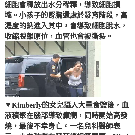
細胞會釋放出水分稀釋，導致細胞損
壞。小孩子的腎臟還處於發育階段，高
濃度的鈉進入其中，會導致細胞脫水，
收縮脫離原位，血管也會被撕裂。
▼Kimberly的女兒攝入大量食鹽後，血
液積聚在腦部導致癲癇，同時開始高發
燒，最後不幸身亡。一名兒科醫師表