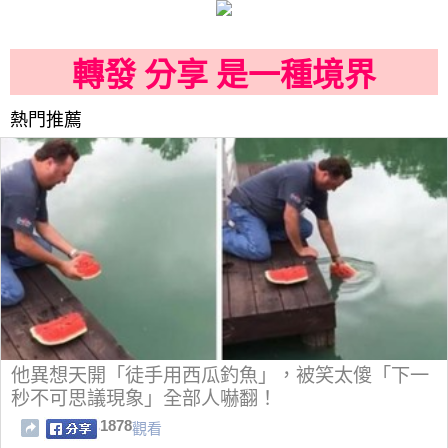
轉發 分享 是一種境界
熱門推薦
他異想天開「徒手用西瓜釣魚」，被笑太傻「下一
秒不可思議現象」全部人嚇翻！
1878
觀看