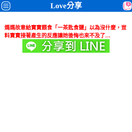
Love分享
媽媽故意給寶寶餵食「一茶匙食鹽」以為沒什麼，豈
料寶寶接著產生的反應讓她後悔也來不及了…