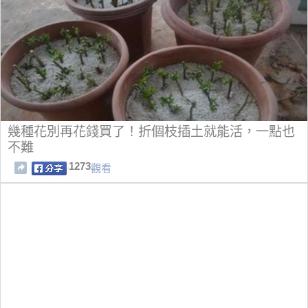
幾種花別再花錢買了！折個枝插土就能活，一點也
不難
1273
觀看