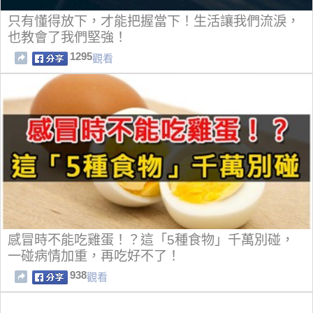
只有懂得放下，才能把握當下！生活讓我們流淚，
也教會了我們堅強！
1295
觀看
感冒時不能吃雞蛋！？這「5種食物」千萬別碰，
一碰病情加重，再吃好不了！
938
觀看