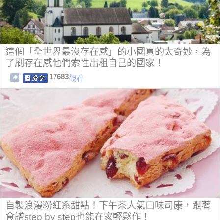
這個「全世界最沒存在感」的小國真的太奇妙，為
了刷存在感他們索性出租自己的國家！
17683
觀看
自製浪漫粉紅系甜點！下午茶人氣口味司康，跟著
食譜step by step也能在家輕鬆作！