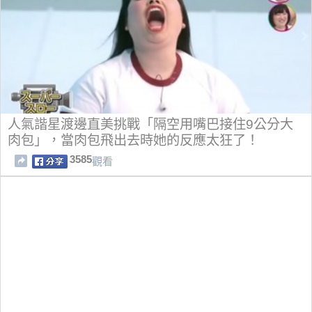
人氣諧星渡邊直美挑戰「隔空用嘴巴接住9公分大
肉包」，當肉包飛出去時她的反應太狂了！
3585
觀看