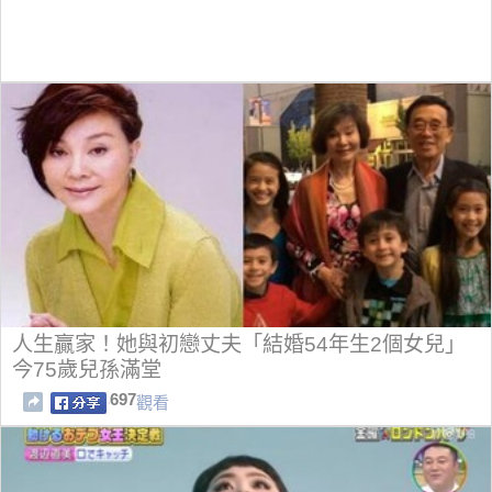
人生贏家！她與初戀丈夫「結婚54年生2個女兒」
今75歲兒孫滿堂
697
觀看