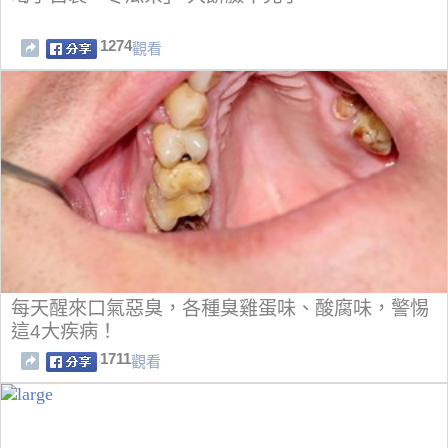
1274
觀看
每天醒來口氣惡臭，各種臭雞蛋味、酸腐味，警惕
這4大疾病！
1711
觀看