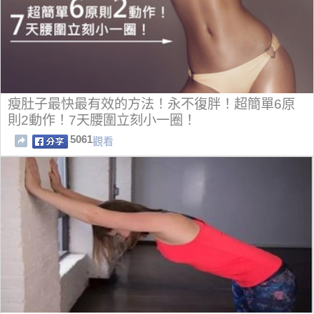
瘦肚子最快最有效的方法！永不復胖！超簡單6原
則2動作！7天腰圍立刻小一圈！
5061
觀看