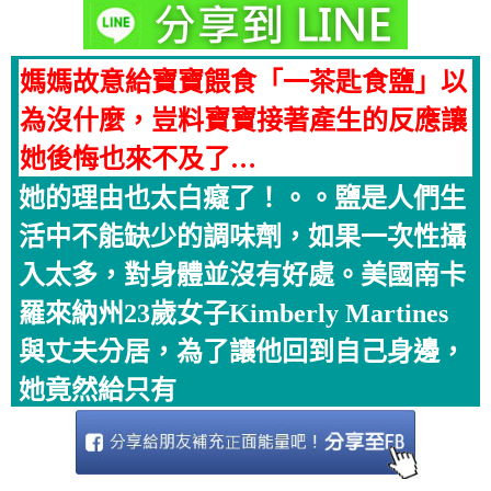
媽媽故意給寶寶餵食「一茶匙食鹽」以
為沒什麼，豈料寶寶接著產生的反應讓
她後悔也來不及了…
她的理由也太白癡了！。。鹽是人們生
活中不能缺少的調味劑，如果一次性攝
入太多，對身體並沒有好處。美國南卡
羅來納州23歲女子Kimberly Martines
與丈夫分居，為了讓他回到自己身邊，
她竟然給只有