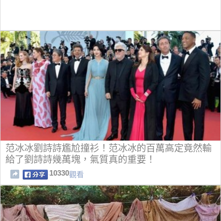
范冰冰劉詩詩尷尬撞衫！范冰冰的百萬高定竟然輸
給了劉詩詩幾萬塊，氣質真的重要！
10330
觀看