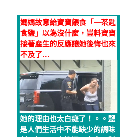
媽媽故意給寶寶餵食「一茶匙
食鹽」以為沒什麼，豈料寶寶
接著產生的反應讓她後悔也來
不及了…
她的理由也太白癡了！。。鹽
是人們生活中不能缺少的調味