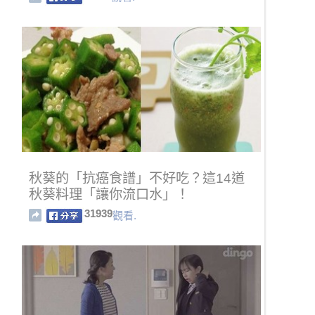
秋葵的「抗癌食譜」不好吃？這14道
秋葵料理「讓你流口水」！
31939
觀看.