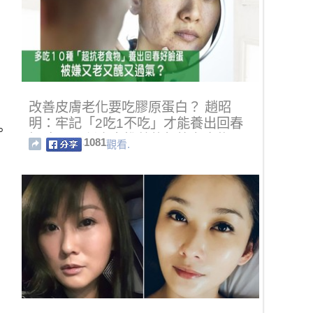
改善皮膚老化要吃膠原蛋白？ 趙昭
明：牢記「2吃1不吃」才能養出回春
。
好臉蛋10種專家推薦的超抗老食物
1081
觀看.