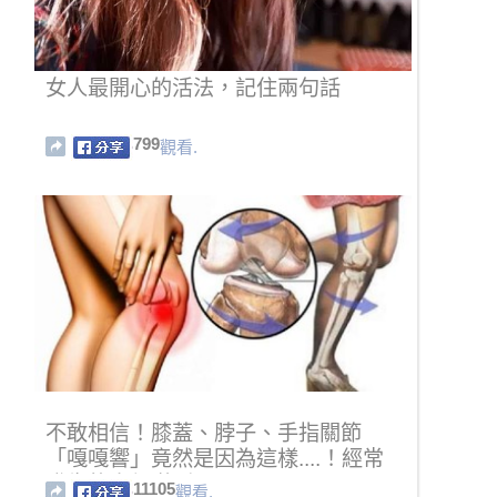
女人最開心的活法，記住兩句話
799
觀看.
不敢相信！膝蓋、脖子、手指關節
「嘎嘎響」竟然是因為這樣....！經常
發生的人都嚇到了！
11105
觀看.