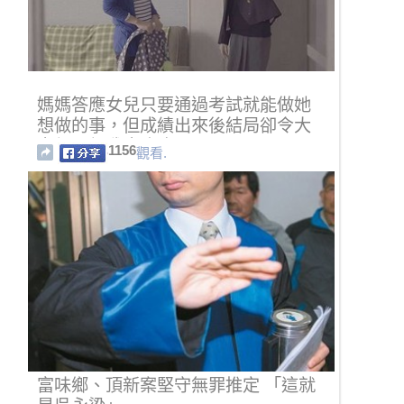
媽媽答應女兒只要通過考試就能做她
想做的事，但成績出來後結局卻令大
家都冒起雞皮疙瘩…
1156
觀看.
富味鄉、頂新案堅守無罪推定 「這就