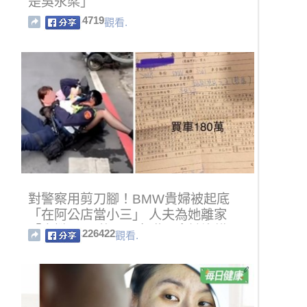
是吳永梁」
4719
觀看.
對警察用剪刀腳！BMW貴婦被起底
「在阿公店當小三」 人夫為她離家
「豪撒4200萬」子女嘆：拿她沒轍
226422
觀看.