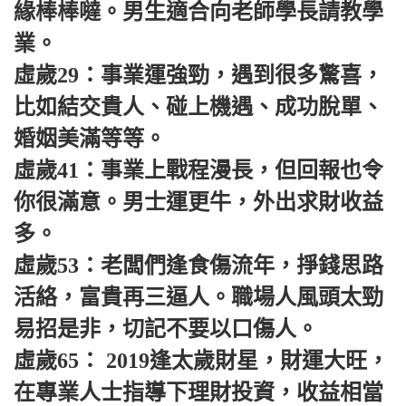
緣棒棒噠。男生適合向老師學長請教學
業。
虛歲29：事業運強勁，遇到很多驚喜，
比如結交貴人、碰上機遇、成功脫單、
婚姻美滿等等。
虛歲41：事業上戰程漫長，但回報也令
你很滿意。男士運更牛，外出求財收益
多。
虛歲53：老闆們逢食傷流年，掙錢思路
活絡，富貴再三逼人。職場人風頭太勁
易招是非，切記不要以口傷人。
虛歲65： 2019逢太歲財星，財運大旺，
在專業人士指導下理財投資，收益相當