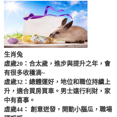
生肖兔
虛歲20：合太歲，進步與提升之年，會
有很多收穫滴~
虛歲32：總體運好，地位和職位持續上
升，適合買房買車。男士遠行利財，家
中有喜事。
虛歲44： 創意迸發，開動小腦瓜，職場