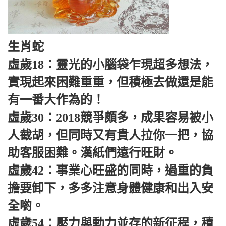
生肖蛇
虛歲18：靈光的小腦袋乍現超多想法，
實現起來困難重重，但積極去做還是能
有一番大作為的！
虛歲30：2018競爭頗多，成果容易被小
人截胡，但同時又有貴人拉你一把，協
助客服困難。漢紙們遠行旺財。
虛歲42：事業心旺盛的同時，過重的負
擔要卸下，多多注意身體健康和出入安
全喲。
虛歲54：壓力與動力並存的新征程，積