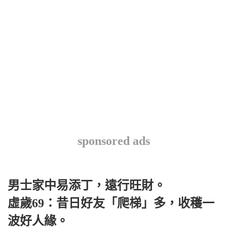
sponsored ads
男士家中易添丁，遠行旺財。
虛歲69：昔日好友「爬梯」多，收穫一
波好人緣。