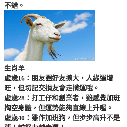
不錯。
生肖羊
虛歲16：朋友圈好友擴大，人緣運增
旺，但切記交損友會走揹運哦。
虛歲28：打工仔和創業者，雖感覺加班
掏空身體，但運勢能夠直線上升喔。
虛歲40：雖作加班狗，但步步高升不是