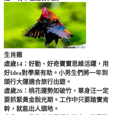
生肖雞
虛歲14：好動、好奇寶寶思維活躍，用
好Idea對學業有助。小男生們將一年到
頭行大運適合旅行出遊。
虛歲26：桃花運勢如破竹，單身汪一定
要抓緊黃金脫光期。工作中只要踏實肯
幹，就能出人頭地。