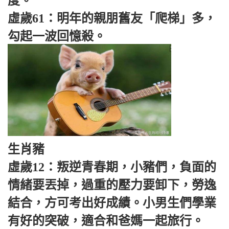
度。
虛歲61：明年的親朋舊友「爬梯」多，
勾起一波回憶殺。
生肖豬
虛歲12：叛逆青春期，小豬們，負面的
情緒要丟掉，過重的壓力要卸下，勞逸
結合，方可考出好成績。小男生們學業
有好的突破，適合和爸媽一起旅行。