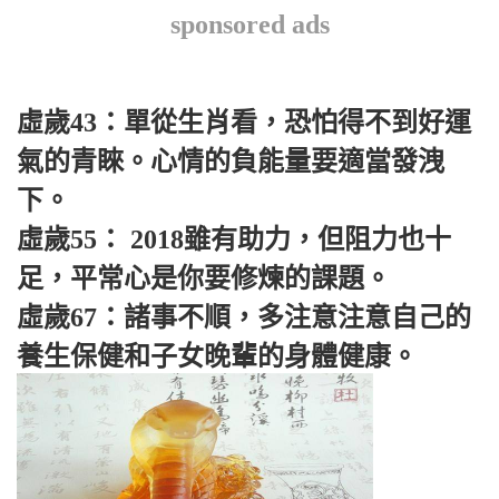
sponsored ads
虛歲43：單從生肖看，恐怕得不到好運
氣的青睞。心情的負能量要適當發洩
下。
虛歲55： 2018雖有助力，但阻力也十
足，平常心是你要修煉的課題。
虛歲67：諸事不順，多注意注意自己的
養生保健和子女晚輩的身體健康。