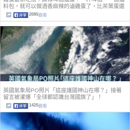
料包，就可以做酒香麻辣的滷雞蛋了，比茶葉蛋還
要好吃哦！
2085
觀看
英國氣象局PO照片「這座護國神山在哪？」接著
留言被灌爆「全球都認識台灣國旗了」！
1425
觀看