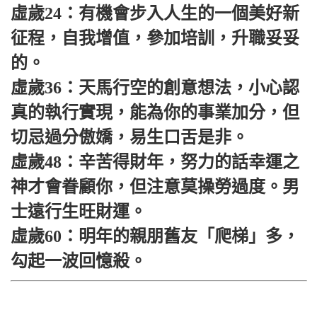
虛歲24：有機會步入人生的一個美好新
征程，自我增值，參加培訓，升職妥妥
的。
虛歲36：天馬行空的創意想法，小心認
真的執行實現，能為你的事業加分，但
切忌過分傲嬌，易生口舌是非。
虛歲48：辛苦得財年，努力的話幸運之
神才會眷顧你，但注意莫操勞過度。男
士遠行生旺財運。
虛歲60：明年的親朋舊友「爬梯」多，
勾起一波回憶殺。