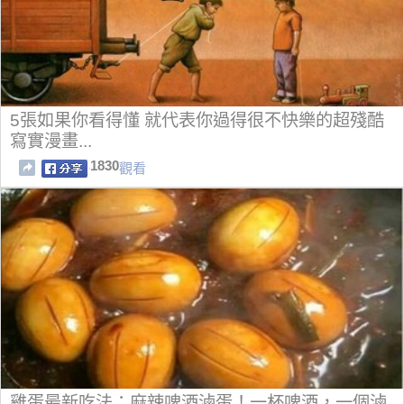
5張如果你看得懂 就代表你過得很不快樂的超殘酷
寫實漫畫...
1830
觀看
雞蛋最新吃法：麻辣啤酒滷蛋！一杯啤酒，一個滷