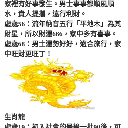
家裡有好事發生。男士事事都順風順
水，貴人提攜，遠行利財。
虛歲56：流年納音五行「平地木」為其
財星，所以財運666，家中多有喜事。
虛歲68：男士運勢好好，適合旅行，家
中旺財更旺丁！
生肖龍
虛歲19：初入社會的最後一批90後，可