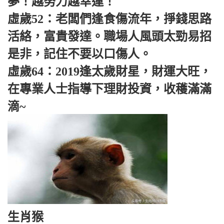
夢！越努力越幸運！
虛歲52：老闆們逢食傷流年，掙錢思路
活絡，富貴發達。職場人風頭太勁易招
是非，記住不要以口傷人。
虛歲64：2019逢太歲財星，財運大旺，
在專業人士指導下理財投資，收穫滿滿
滴~
生肖猴