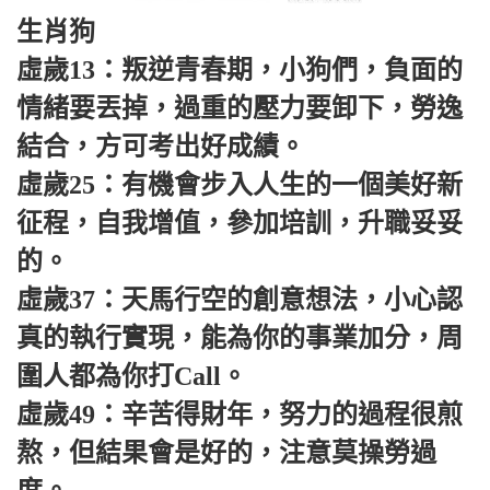
生肖狗
虛歲13：叛逆青春期，小狗們，負面的
情緒要丟掉，過重的壓力要卸下，勞逸
結合，方可考出好成績。
虛歲25：有機會步入人生的一個美好新
征程，自我增值，參加培訓，升職妥妥
的。
虛歲37：天馬行空的創意想法，小心認
真的執行實現，能為你的事業加分，周
圍人都為你打Call。
虛歲49：辛苦得財年，努力的過程很煎
熬，但結果會是好的，注意莫操勞過