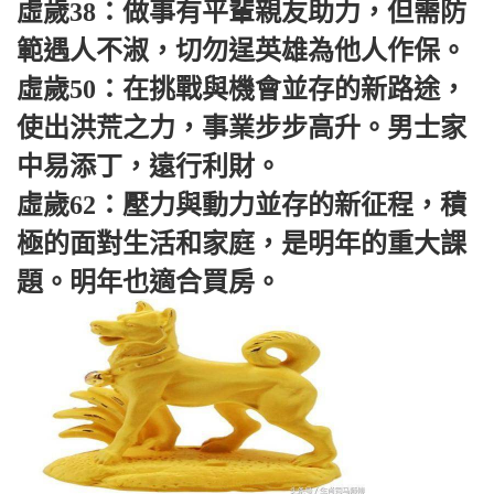
虛歲38：做事有平輩親友助力，但需防
範遇人不淑，切勿逞英雄為他人作保。
虛歲50：在挑戰與機會並存的新路途，
使出洪荒之力，事業步步高升。男士家
中易添丁，遠行利財。
虛歲62：壓力與動力並存的新征程，積
極的面對生活和家庭，是明年的重大課
題。明年也適合買房。