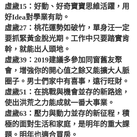
虛歲15：好動、好奇寶寶思維活躍，用
好Idea對學業有助。
虛歲27：桃花運勢如破竹，單身汪一定
要抓緊黃金脫光期。工作中只要踏實肯
幹，就能出人頭地。
虛歲39：2019建議多參加同窗舊友聚
會，增強你的開心值之餘又能擴大人脈
圈子。男士們家中有喜事，遠行旺財。
虛歲51：在挑戰與機會並存的新路途，
使出洪荒之力能成就一番大事業。
虛歲63：壓力與動力並存的新征程，積
極的面對生活和家庭，是明年的重大課
題。明年也適合買房。