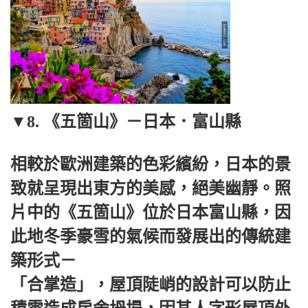
▼8. 《五箇山》－日本．富山縣
相較於歐洲建築的色彩繽紛，日本的景
致就呈現出東方的美感，絕美幽靜。照
片中的《五箇山》位於日本富山縣，因
此地冬季豪雪的氣候而發展出的傳統建
築形式－
「合掌造」，屋頂陡峭的設計可以防止