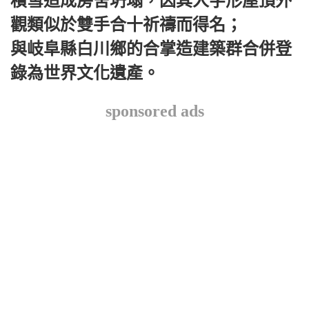
積雪造成房舍坍塌，因其人字形屋頂外
觀類似於雙手合十祈禱而得名；
與岐阜縣白川鄉的合掌造建築群合併登
錄為世界文化遺產。
sponsored ads