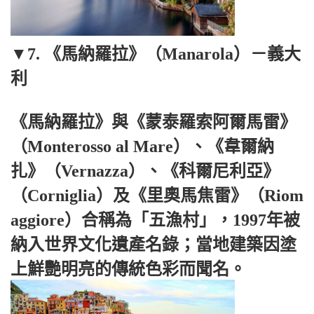
▼7. 《馬納羅拉》（Manarola）－義大
利
《馬納羅拉》與《蒙泰羅索阿爾馬雷》
（Monterosso al Mare）、《韋爾納
扎》（Vernazza）、《科爾尼利亞》
（Corniglia）及《里奧馬焦雷》（Riom
aggiore）合稱為「五漁村」，1997年被
納入世界文化遺產名錄；當地建築因塗
上鮮艷明亮的傳統色彩而聞名。