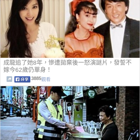
成龍追了她8年，慘遭拋棄後一怒演謎片，發誓不
嫁今62歲仍單身！
3885
觀看