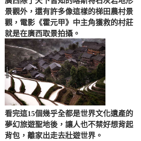
廣西除了天下皆知的喀斯特石灰岩地形
景觀外，還有許多像這樣的梯田農村景
觀，電影《霍元甲》中主角獲救的村莊
就是在廣西取景拍攝。
看完這15個幾乎全都是世界文化遺產的
夢幻旅遊聖地後，讓人也不禁好想背起
背包，離家出走去壯遊世界。