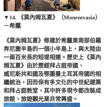
▼14. 《莫內姆瓦夏》（Monemvasia）
－希臘
《莫內姆瓦夏》修建於希臘東南部伯羅
奔尼撒半島的一個小半島上，與大陸由
一兩百米長的短堤相連。歷史上《莫內
姆瓦夏》由於歷經拜占庭帝國、
威尼斯共和國及鄂圖曼土耳其帝國的相
繼統治，因而保有多文化的中世紀建築
和拜占庭教堂，其中許多現今都改裝成
旅館，旅遊觀光業非常興盛。