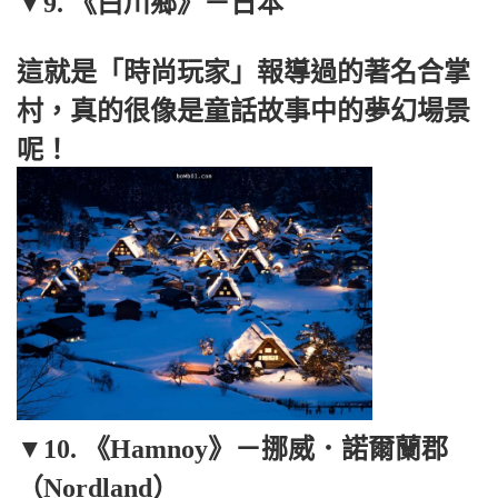
▼9. 《白川鄉》－日本
這就是「時尚玩家」報導過的著名合掌
村，真的很像是童話故事中的夢幻場景
呢！
▼10. 《Hamnoy》－挪威．諾爾蘭郡
（Nordland）