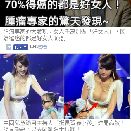
腫瘤專家的大發現：女人千萬別做「好女人」，因
為罹癌的都是好女人 原創
1043
觀看
中國兒童節目主持人「挺長輩嚇小孩」炸開高衩！
網友砲轟：是去哺乳還主持啊！