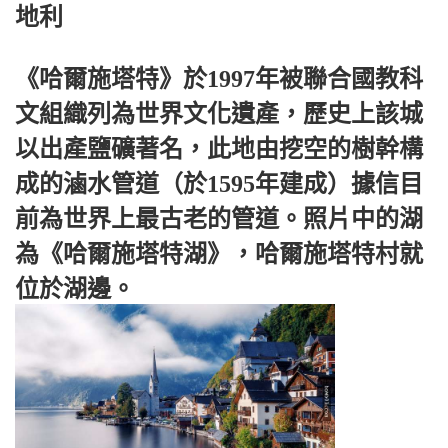
地利
《哈爾施塔特》於1997年被聯合國教科
文組織列為世界文化遺產，歷史上該城
以出產鹽礦著名，此地由挖空的樹幹構
成的滷水管道（於1595年建成）據信目
前為世界上最古老的管道。照片中的湖
為《哈爾施塔特湖》，哈爾施塔特村就
位於湖邊。