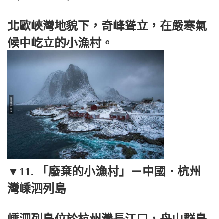
北歐峽灣地貌下，奇峰聳立，在嚴寒氣
候中屹立的小漁村。
▼11. 「廢棄的小漁村」－中國．杭州
灣嵊泗列島
嵊泗列島位於杭州灣長江口，舟山群島