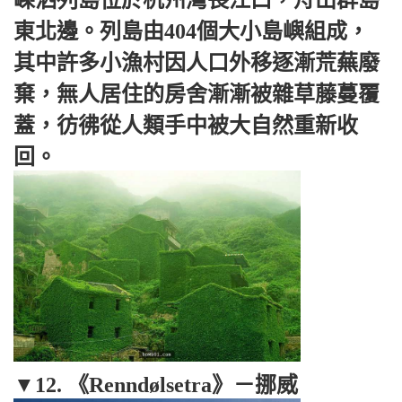
東北邊。列島由404個大小島嶼組成，
其中許多小漁村因人口外移逐漸荒蕪廢
棄，無人居住的房舍漸漸被雜草藤蔓覆
蓋，彷彿從人類手中被大自然重新收
回。
▼12. 《Renndølsetra》－挪威