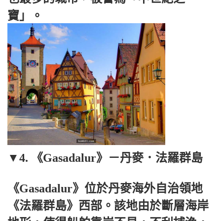
寶」。
▼4. 《Gasadalur》－丹麥．法羅群島
《Gasadalur》位於丹麥海外自治領地
《法羅群島》西部。該地由於斷層海岸