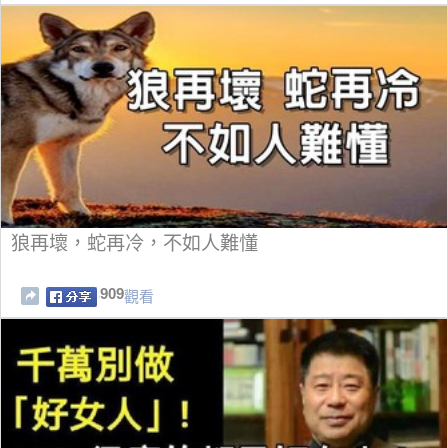
狼再壞，蛇再冷，不如人難懂
909
觀看