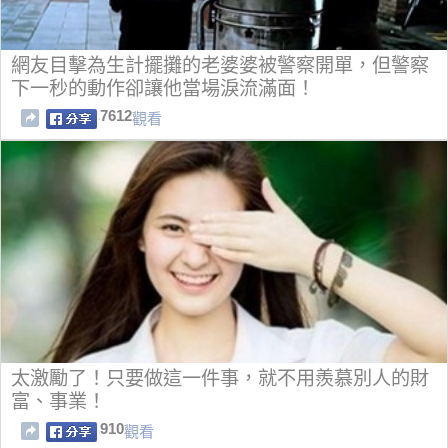
網友目擊為生計擺攤的老婆婆被警察開單，但警察
下一秒的動作卻讓他當場淚流滿面！
7612
觀看
太激勵了！只要做這一件事，就不用羨慕別人的財
富、事業！
910
觀看