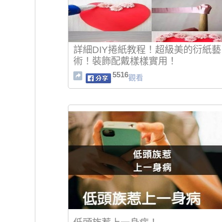
詳細DIY捲紙教程！超級美的衍紙藝
術！裝飾配戴樣樣實用！
5516
觀看