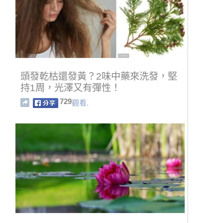
頭發乾枯還發黃？2味中藥來洗發，堅
持1周，光澤又有彈性！
729
觀看.