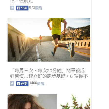
怕，往前走
871
觀看.
「每周三次、每次20分鐘」簡單養成
好習慣…建立好的跑步基礎，6 項你不
知道的跑步優點！
1466
觀看.