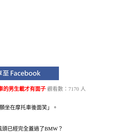
改車的男生載才有面子
觀看數：7170 人
不願坐在摩托車後面笑」。
的風頭已經完全蓋過了BMW？