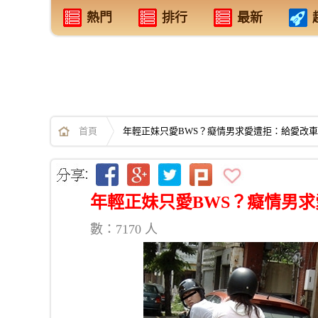
熱門
排行
最新
首頁
年輕正妹只愛BWS？癡情男求愛遭拒：給愛改
年輕正妹只愛BWS？癡情男
數：7170 人