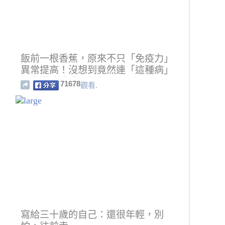
飯前一根香蕉，原來不只「免疫力」
異常提高！沒想到竟然連「這種病」
都有辦法治療...太強了吧！！
71678
觀看.
寫給三十歲的自己：還很年輕，別