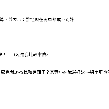
震驚，並表示：難怪現在開車都載不到妹
誒！！（還是我比較市儈>
是感覺開BWS比較有面子？其實小妹我還好誒~~騎單車也