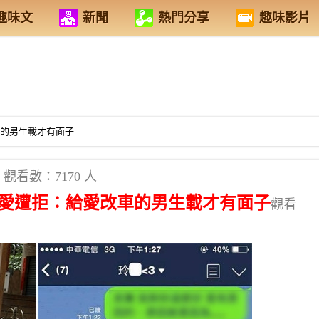
趣味文
新聞
熱門分享
趣味影片
車的男生載才有面子
觀看數：7170 人
求愛遭拒：給愛改車的男生載才有面子
觀看