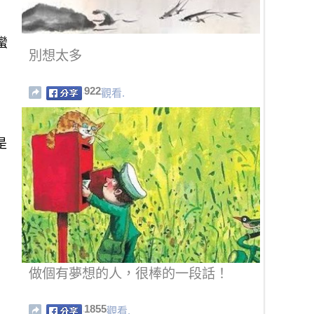
蠻
別想太多
922
觀看.
是
做個有夢想的人，很棒的一段話！
1855
觀看.