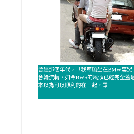
曾經那個年代，「我寧願坐在BMW裏哭
會輪流轉，如今BWS的風頭已經完全蓋
本以為可以順利的在一起，畢