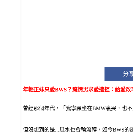
年輕正妹只愛BWS？癡情男求愛遭拒：給愛
曾經那個年代，「我寧願坐在BMW裏哭，也
但沒想到的是...風水也會輪流轉，如今BWS