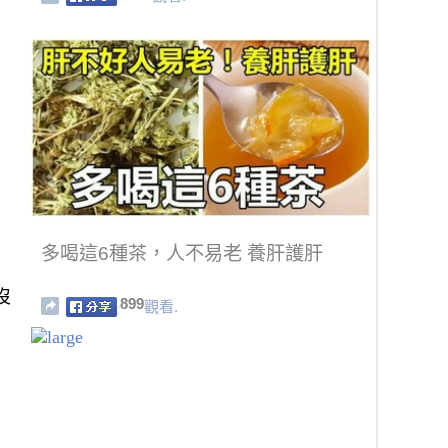
多喝這6種茶，人不易老 養肝護肝
沒
899
觀看.