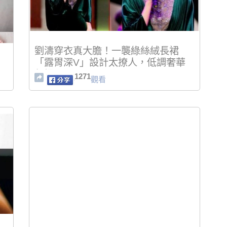
劉濤穿衣真大膽！一襲綠絲絨長裙
「露胃深V」設計太撩人，低調奢華
氣場全開
1271
觀看