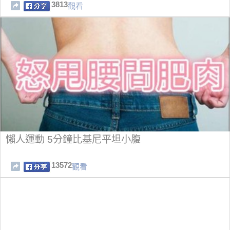
3813
觀看
懶人運動 5分鐘比基尼平坦小腹
13572
觀看