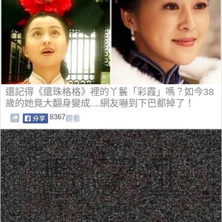
還記得《還珠格格》裡的丫鬟「彩霞」嗎？如今38
歲的她竟大翻身變成....網友嚇到下巴都掉了！
8367
觀看