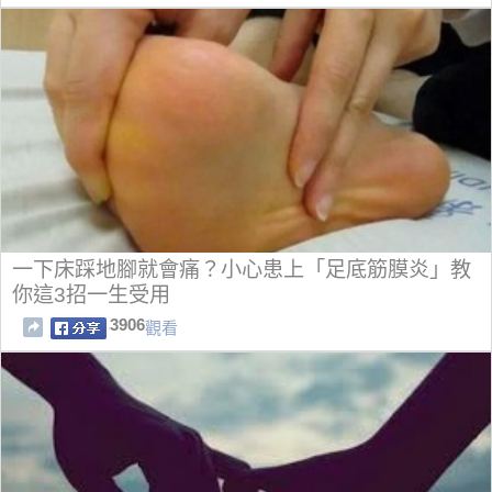
一下床踩地腳就會痛？小心患上「足底筋膜炎」教
你這3招一生受用
3906
觀看