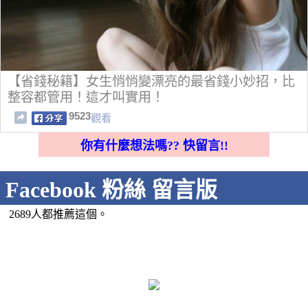
【省錢秘籍】女生悄悄變漂亮的最省錢小妙招，比
整容都管用！這才叫實用！
9523
觀看
你有什麼想法嗎?? 快留言!!
Facebook 粉絲 留言版
2689人都推薦這個。