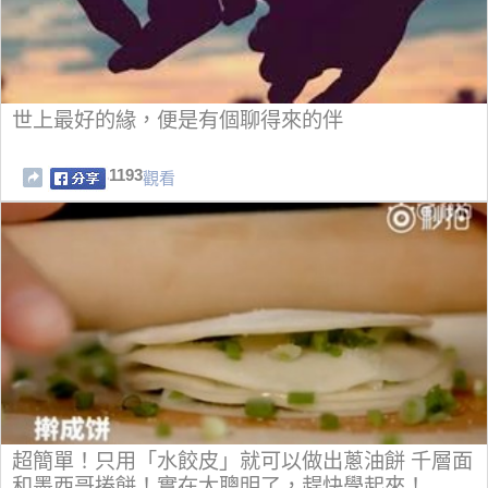
世上最好的緣，便是有個聊得來的伴
1193
觀看
超簡單！只用「水餃皮」就可以做出蔥油餅 千層面
和墨西哥捲餅！實在太聰明了，趕快學起來！