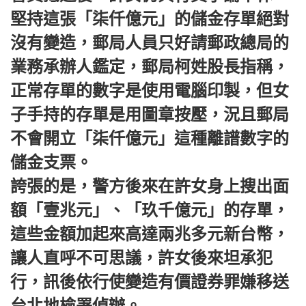
堅持這張「柒仟億元」的儲金存單絕對
沒有變造，郵局人員只好請郵政總局的
業務承辦人鑑定，郵局柯姓股長指稱，
正常存單的數字是使用電腦印製，但女
子手持的存單是用圖章按壓，況且郵局
不會開立「柒仟億元」這種離譜數字的
儲金支票。
誇張的是，警方後來在許女身上搜出面
額「壹兆元」、「玖千億元」的存單，
這些金額加起來高達兩兆多元新台幣，
讓人直呼不可思議，許女後來坦承犯
行，訊後依行使變造有價證券罪嫌移送