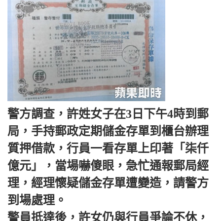
警方調查，許姓女子在3日下午4時到郵
局，手持郵政定期儲金存單到櫃台辦理
質押借款，行員一看存單上印著「柒仟
億元」，當場嚇傻眼，急忙通報郵局經
理，經理懷疑儲金存單遭變造，請警方
到場處理。
警員抵達後，許女仍與行員爭論不休，