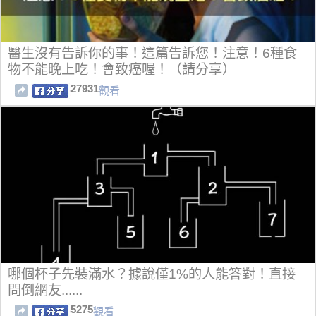
醫生沒有告訴你的事！這篇告訴您！注意！6種食
物不能晚上吃！會致癌喔！（請分享）
27931
觀看
哪個杯子先裝滿水？據說僅1%的人能答對！直接
問倒網友......
5275
觀看