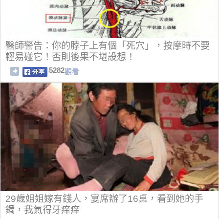
醫師警告：你的脖子上有個「死穴」，按摩時不要
輕易碰它！否則後果不堪設想！
5282
觀看
29歲姐姐嫁有錢人，宴席辦了16桌，看到她的手
鐲，我氣得牙痒痒