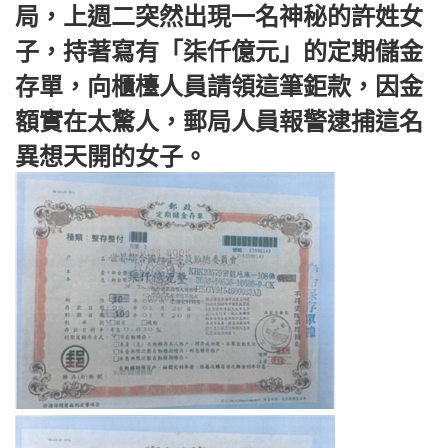
局，上週二突然出現一名神秘的許姓女
子，持著寫有「柒仟億元」的定期儲金
存單，向櫃檯人員請領這筆鉅款，因金
額實在太驚人，郵局人員報警逮捕這名
異想天開的女子。