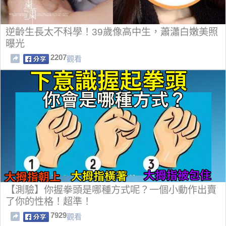
逆齡生長太不科學！39歲像高中生，蕭瀟白嫩美照
曝光
2207
觀看
【測驗】你握拳頭是哪種方式呢？一個小動作出賣
了你的性格！超準！
7929
觀看