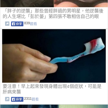
「胖子的逆襲」那些曾經胖過的男明星，他逆襲後
的人生堪比「彭於晏」第四張不敢相信自己的眼
睛！
839
觀看
要注意！早上起來發現身體出現4個症狀，可能是
肝病來襲
2311
觀看