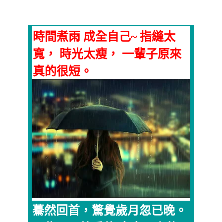
時間煮雨 成全自己~ 指縫太
寬， 時光太瘦， 一輩子原來
真的很短。
驀然回首，驚覺歲月忽已晚。