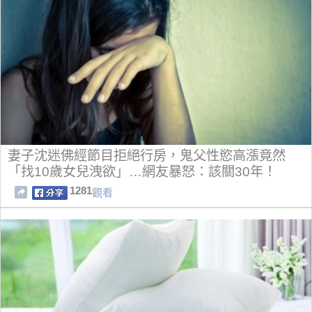
妻子沈迷佛經節目拒絕行房，鬼父性慾高漲竟然
「找10歲女兒洩欲」…網友暴怒：該關30年！
1281
觀看