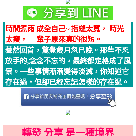
時間煮雨 成全自己~ 指縫太寬， 時光
太瘦， 一輩子原來真的很短。
驀然回首，驚覺歲月忽已晚。那些不忍
放手的,念念不忘的，最終都定格成了風
景。一些事情漸漸變得淡滅，你知道它
存在過，但卻已經忘記怎樣的存在過。
轉發 分享 是一種境界