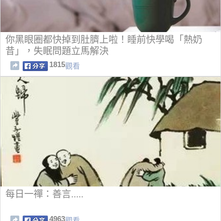
你黑眼圈都快掉到肚臍上啦！睡前快學喝「熱奶
昔」，失眠問題立馬解決
1815
觀看
每日一禪：善言.....
4963
觀看