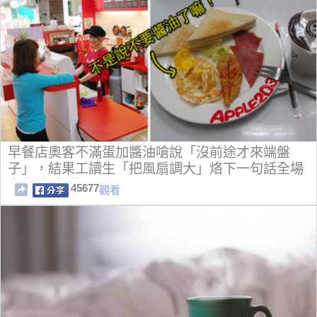
早餐店奧客不滿蛋加醬油嗆說「沒前途才來端盤
子」，結果工讀生「把風扇調大」烙下一句話全場
客人拍手叫好！
45677
觀看