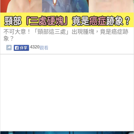
不可大意！「頸部這三處」出現腫塊，竟是癌症跡
象？
4320
觀看