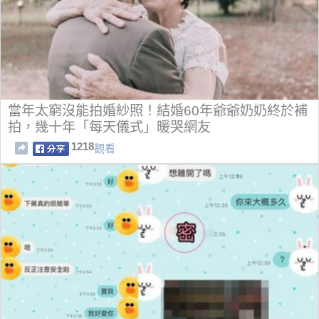
當年太窮沒能拍婚紗照！結婚60年爺爺奶奶終於補
拍，幾十年「每天儀式」暖哭網友
1218
觀看