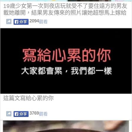
19歲少女第一次到夜店玩就受不了要住遠方的男友
載她離開，結果男友傳來的照片讓她超想馬上嫁給
他！
2094
觀看
這篇文寫給心累的你
3769
觀看