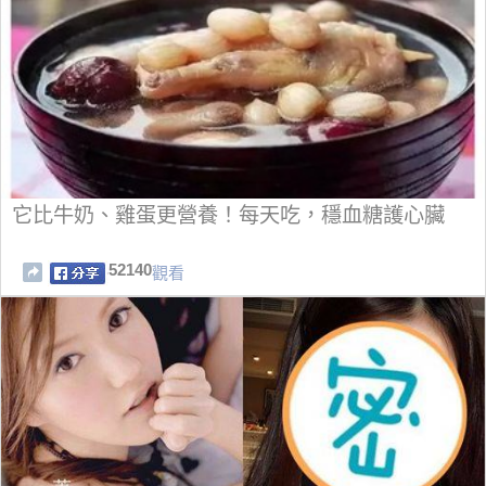
它比牛奶、雞蛋更營養！每天吃，穩血糖護心臟
52140
觀看