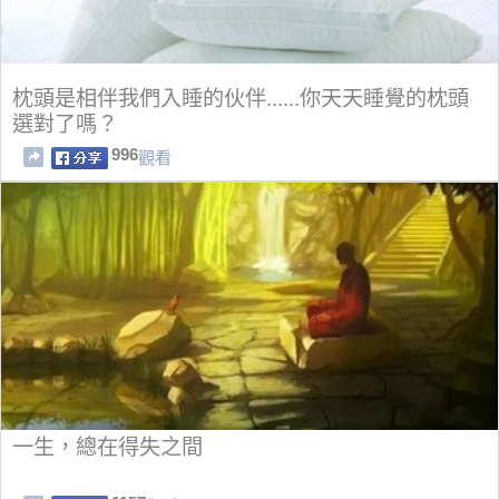
枕頭是相伴我們入睡的伙伴......你天天睡覺的枕頭
選對了嗎？
996
觀看
一生，總在得失之間