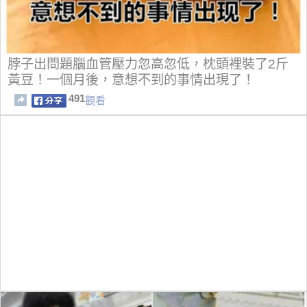
脖子出問題腦血管壓力忽高忽低，枕頭裡裝了2斤
黃豆！一個月後，意想不到的事情出現了！
491
觀看