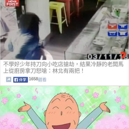
不學好少年持刀向小吃店搶劫，結果冷靜的老闆馬
上從廚房拿刀怒嗆：林北有兩把！
1658
觀看