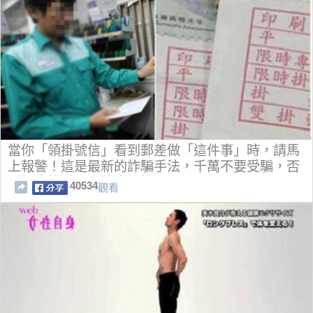
當你「領掛號信」看到郵差做「這件事」時，請馬
上報警！這是最新的詐騙手法，千萬不要受騙，否
則損失慘重！真的太可怕了！
40534
觀看