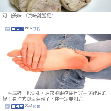
可口美味 『原味雞腿捲』
2207
觀看
「平底鞋」也傷腳，原來腳跟疼痛是穿平底鞋惹的
禍！看你的腳型選鞋子，你一定要知道！
2341
觀看