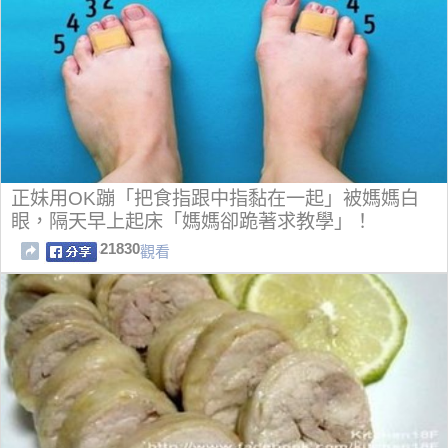
正妹用OK蹦「把食指跟中指黏在一起」被媽媽白
眼，隔天早上起床「媽媽卻跪著求教學」！
21830
觀看