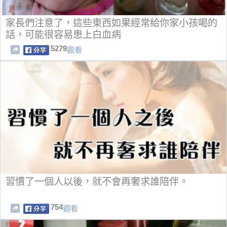
家長們注意了，這些東西如果經常給你家小孩喝的
話，可能很容易患上白血病
5279
觀看
習慣了一個人以後，就不會再奢求誰陪伴。
754
觀看