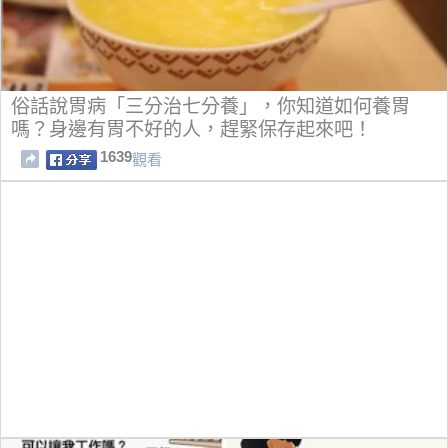
俗話說胃病「三分治七分養」，你知道如何養胃
嗎？身邊有胃不好的人，趕緊保存起來吧！
1639
觀看