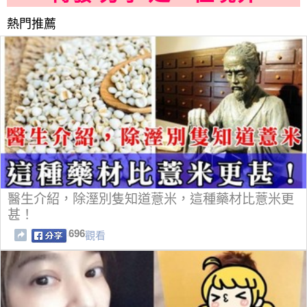
熱門推薦
醫生介紹，除溼別隻知道薏米，這種藥材比薏米更
甚！
696
觀看