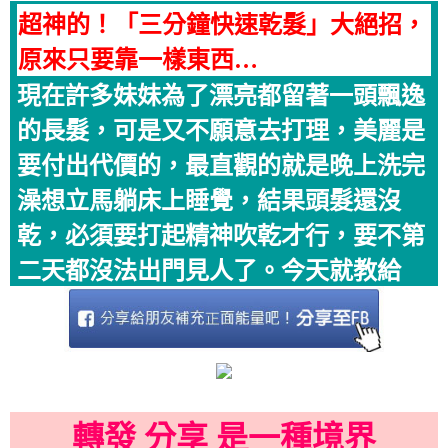
超神的！「三分鐘快速乾髮」大絕招，
原來只要靠一樣東西…
現在許多妹妹為了漂亮都留著一頭飄逸
的長髮，可是又不願意去打理，美麗是
要付出代價的，最直觀的就是晚上洗完
澡想立馬躺床上睡覺，結果頭髮還沒
乾，必須要打起精神吹乾才行，要不第
二天都沒法出門見人了。今天就教給
轉發 分享 是一種境界