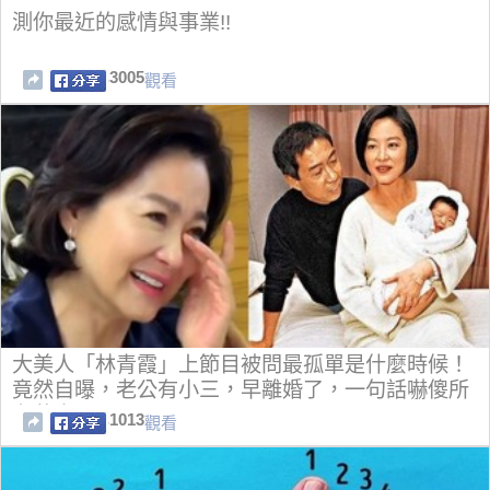
測你最近的感情與事業!!
3005
觀看
大美人「林青霞」上節目被問最孤單是什麼時候！
竟然自曝，老公有小三，早離婚了，一句話嚇傻所
有藝人！
1013
觀看