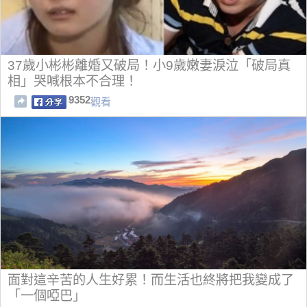
37歲小彬彬離婚又破局！小9歲嫩妻淚泣「破局真
相」哭喊根本不合理！
9352
觀看
面對這辛苦的人生好累！而生活也終將把我變成了
「一個啞巴」