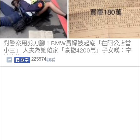
對警察用剪刀腳！BMW貴婦被起底「在阿公店當
小三」 人夫為她離家「豪撒4200萬」子女嘆：拿
她沒轍
225974
觀看