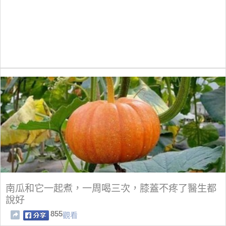
南瓜和它一起煮，一周喝三次，膝蓋不疼了醫生都
說好
855
觀看