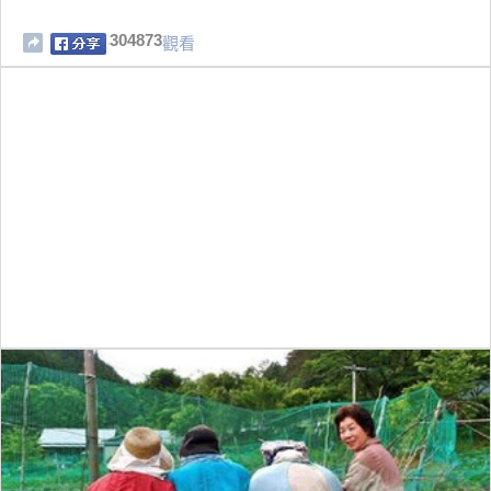
304873
觀看