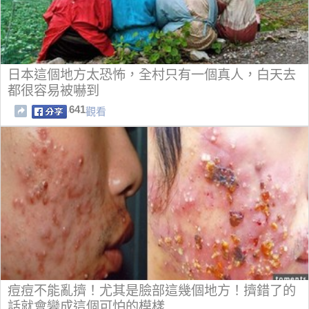
日本這個地方太恐怖，全村只有一個真人，白天去
都很容易被嚇到
641
觀看
痘痘不能亂擠！尤其是臉部這幾個地方！擠錯了的
話就會變成這個可怕的模樣......