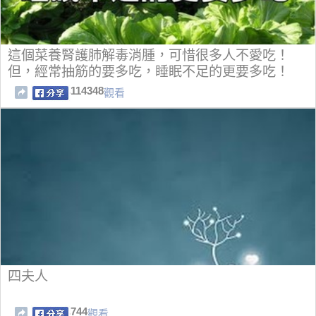
這個菜養腎護肺解毒消腫，可惜很多人不愛吃！
但，經常抽筋的要多吃，睡眠不足的更要多吃！
114348
觀看
四夫人
744
觀看