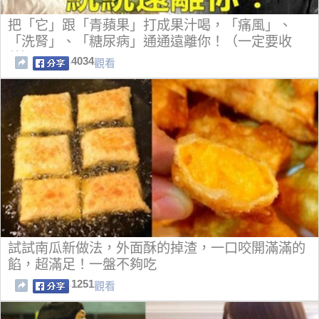
把「它」跟「青蘋果」打成果汁喝，「痛風」、
「洗腎」、「糖尿病」通通遠離你！（一定要收
藏）
4034
觀看
試試南瓜新做法，外面酥的掉渣，一口咬開滿滿的
餡，超滿足！一盤不夠吃
1251
觀看