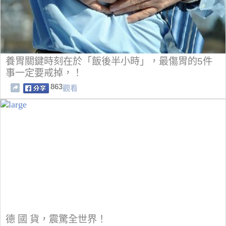
養胃關鍵時刻在於「飯後半小時」，最傷胃的5件
事一定要戒掉，！
863
觀看
德 國 貨，震驚全世界！