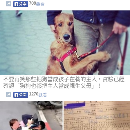
708
觀看
不要再笑那些把狗當成孩子在養的主人，實驗已經
確認「狗狗也都把主人當成親生父母」！
1270
觀看