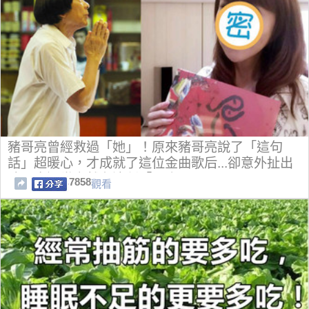
豬哥亮曾經救過「她」！原來豬哥亮說了「這句
話」超暖心，才成就了這位金曲歌后...卻意外扯出
豬哥亮過世竟然有這種「巧合」...
7858
觀看