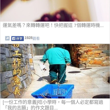
運氣差嗎？來轉轉運吧！快把握這 7個轉運時機...
1928
觀看
[一份工作的意義]唸小學時，每一個人必定都寫過
「我的志願」的作文題目...