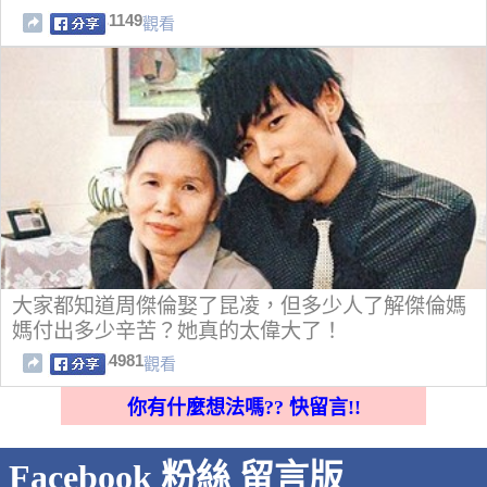
1149
觀看
大家都知道周傑倫娶了昆凌，但多少人了解傑倫媽
媽付出多少辛苦？她真的太偉大了！
4981
觀看
你有什麼想法嗎?? 快留言!!
Facebook 粉絲 留言版