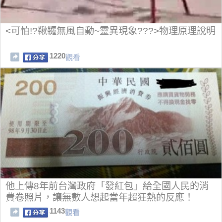
<可怕!?鞦韆無風自動~靈異現象???>物理原理說明
1220
觀看
他上傳8年前台灣政府「發紅包」給全國人民的消
費卷照片，讓無數人想起當年超狂熱的反應！
1143
觀看