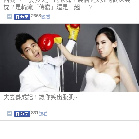
西藏 「一妻多夫」 的家庭！幾個丈夫如何同床共
枕？是輪流「侍寢」還是一起.....？
2668
觀看
夫妻養成記！讓你笑出腹肌~
861
觀看