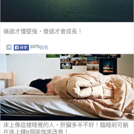
痛過才懂堅強，傻過才會成長！
1075
觀看
床上像這樣睡覺的人，肝臟多半不好！臨睡前可躺
在床上練8個瑜伽來改善！