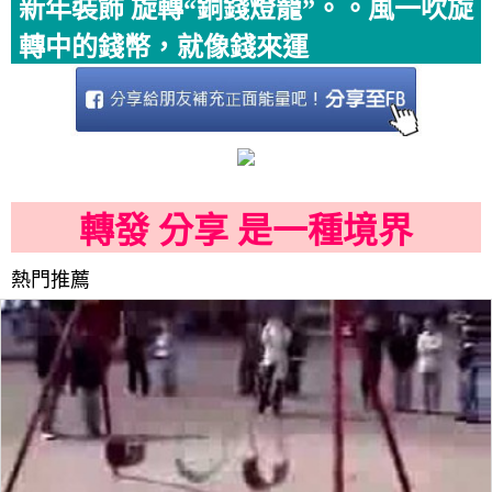
新年裝飾 旋轉“銅錢燈籠”。。風一吹旋
轉中的錢幣，就像錢來運
轉發 分享 是一種境界
熱門推薦