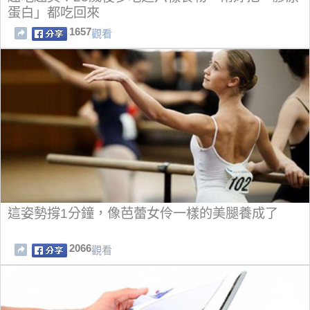
蛋白」都吃回來
1657
觀看
這姿勢撐1分鐘，像芭蕾女伶一樣的美腿養成了
2066
觀看