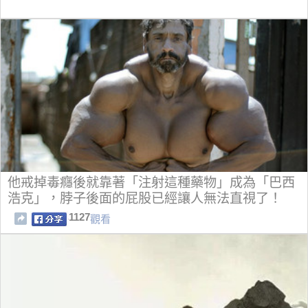
他戒掉毒癮後就靠著「注射這種藥物」成為「巴西
浩克」，脖子後面的屁股已經讓人無法直視了！
1127
觀看