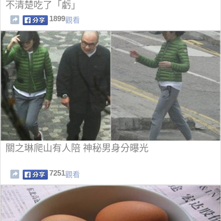
不清楚吃了「虧」
1899
觀看
關之琳爬山有人陪 神秘男身分曝光
7251
觀看