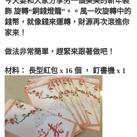
今天要和大家分享另一個美美的新年裝
飾 旋轉“銅錢燈籠”。。風一吹旋轉中的
錢幣，就像錢來運轉，財源再次滾進你
家來！
做法非常簡單，趕緊來跟著做吧！
材料： 長型紅包 x 16 個 ， 釘書機 x 1