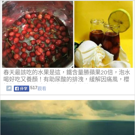
春天最該吃的水果是這，鐵含量勝蘋果20倍，泡水
喝好吃又養顏！有助尿酸的排洩，緩解因痛風，櫻
桃對消除肌肉酸痛和發炎十分有效
517
觀看