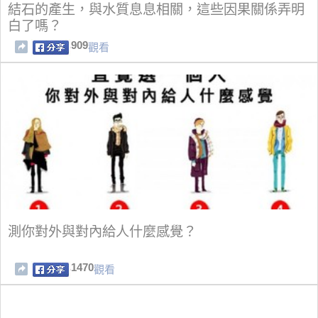
結石的產生，與水質息息相關，這些因果關係弄明
白了嗎？
909
觀看
測你對外與對內給人什麼感覺？
1470
觀看