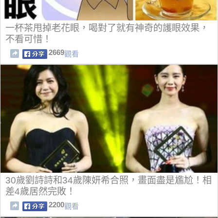
一杯茶甩掉老花眼，喝對了就有神奇的護眼效果，
不看可惜！
2669
觀看
30歲劉詩詩和34歲陳妍希合照，畫面盡是尷尬！相
差4歲居然完敗！
2200
觀看