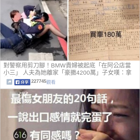
對警察用剪刀腳！BMW貴婦被起底「在阿公店當
小三」 人夫為她離家「豪撒4200萬」子女嘆：拿
她沒轍
227745
觀看