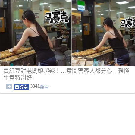
賣紅豆餅老闆娘超辣！…意圖害客人都分心：難怪
生意特別好
3341
觀看