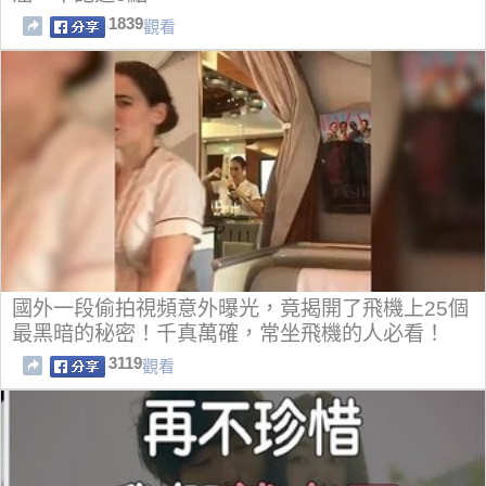
1839
觀看
國外一段偷拍視頻意外曝光，竟揭開了飛機上25個
最黑暗的秘密！千真萬確，常坐飛機的人必看！
3119
觀看