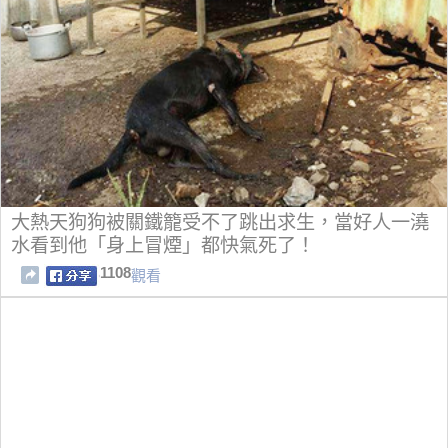
大熱天狗狗被關鐵籠受不了跳出求生，當好人一澆
水看到他「身上冒煙」都快氣死了！
1108
觀看