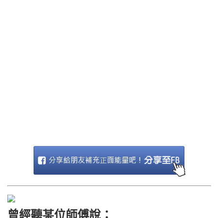
曾經聽某位師傅說：