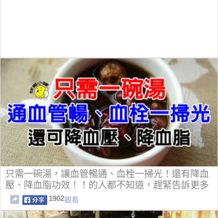
只需一碗湯，讓血管暢通、血栓一掃光！還有降血
壓、降血脂功效！！的人都不知道，趕緊告訴更多
人~
1902
觀看