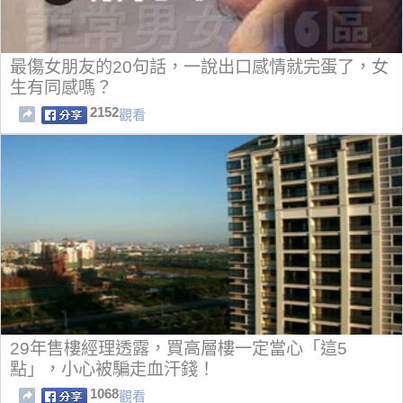
最傷女朋友的20句話，一說出口感情就完蛋了，女
生有同感嗎？
2152
觀看
29年售樓經理透露，買高層樓一定當心「這5
點」，小心被騙走血汗錢！
1068
觀看