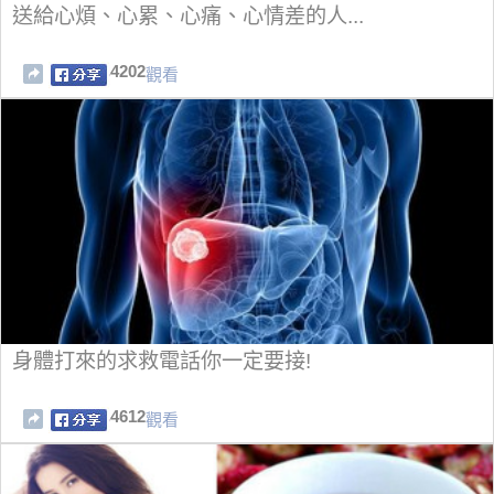
送給心煩、心累、心痛、心情差的人...
4202
觀看
身體打來的求救電話你一定要接!
4612
觀看