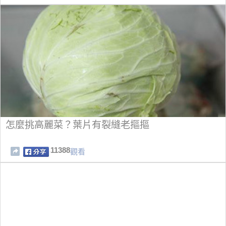
怎麼挑高麗菜？葉片有裂縫老摳摳
11388
觀看