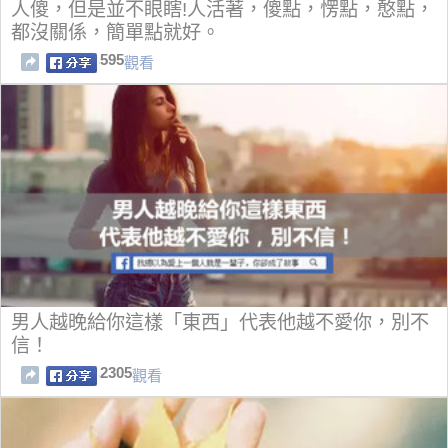
人傻，但是並不眼瞎!人活著，傻點，愣點，憨點，
都沒關係，簡單點就好。
595
觀看
男人越晚給你這樣「東西」代表他越不愛你，別不
信！
2305
觀看