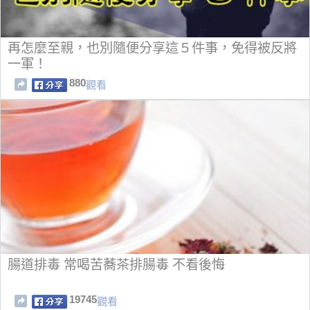
再怎麼至親，也別隨便分享這５件事，免得被反將
一軍！
880
觀看
腸道排毒 常喝苦蕎茶排腸毒 不看後悔
19745
觀看