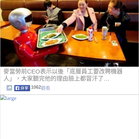
麥當勞前CEO表示以後「底層員工要改聘機器
人」，大家聽完他的理由臉上都冒汗了…
1062
觀看