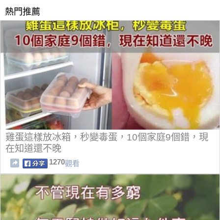
熱門推薦
雞蛋這樣放冰箱，秒變毒蛋，10個家庭9個錯，現
在知道還不晚
1270
觀看