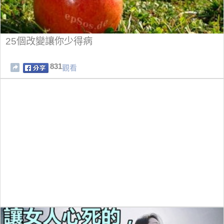
25個改變讓你少得病
831
觀看