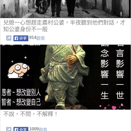
兒媳一心想趕走農村公婆，半夜聽到他們對話，才
知公婆身份不一般
914
觀看
不說，不問，不解釋！
1009
觀看