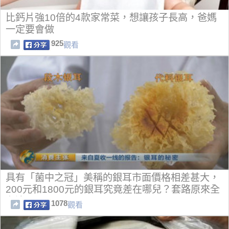
比鈣片強10倍的4款家常菜，想讓孩子長高，爸媽
一定要會做
925
觀看
具有「菌中之冠」美稱的銀耳市面價格相差甚大，
200元和1800元的銀耳究竟差在哪兒？套路原來全
在這...
1078
觀看