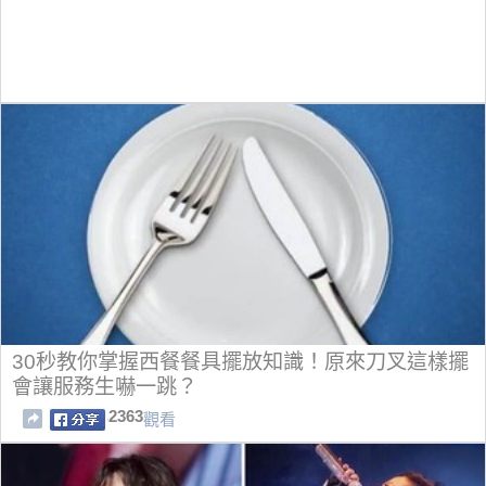
30秒教你掌握西餐餐具擺放知識！原來刀叉這樣擺
會讓服務生嚇一跳？
2363
觀看