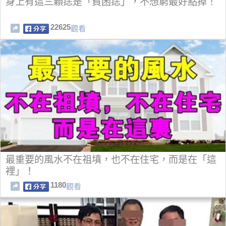
身上有這三顆痣是「貧困痣」，不想窮最好點掉！
22625
觀看
最重要的風水不在祖墳，也不在住宅，而是在「這
裡」！
1180
觀看