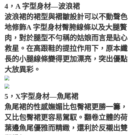
4，A 字型身材—波浪裙
波浪裙的裙型與褶皺設計可以不動聲色
地修飾A 字型身材臀胯線條以及大腿贅
肉，對於腿型不勻稱的姑娘而言是貼心
救星。在高跟鞋的提拉作用下，原本纖
長的小腿線條變得更加漂亮，突出優點
大放異彩。
5，X字型身材—魚尾裙
魚尾裙的性感嫵媚比包臀裙更勝一籌，
又比包臀裙更容易駕馭。翻卷立體的荷
葉邊魚尾優雅而精緻，還利於反襯出雙