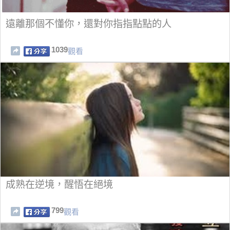
遠離那個不懂你，還對你指指點點的人
1039
觀看
成熟在逆境，醒悟在絕境
799
觀看