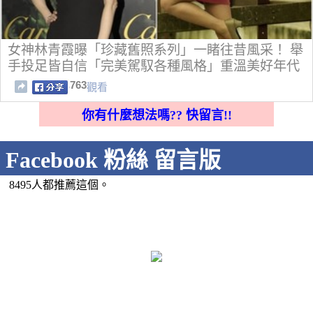
女神林青霞曝「珍藏舊照系列」一睹往昔風采！ 舉
手投足皆自信「完美駕馭各種風格」重溫美好年代
763
觀看
你有什麼想法嗎?? 快留言!!
Facebook 粉絲 留言版
8495人都推薦這個。