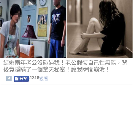
結婚兩年老公沒碰過我！老公假裝自己性無能，背
後竟隱瞞了一個驚天秘密！讓我瞬間崩潰！
1316
觀看