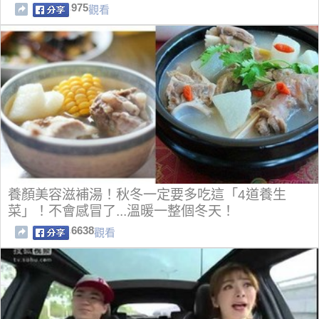
975
觀看
養顏美容滋補湯！秋冬一定要多吃這「4道養生
菜」！不會感冒了...溫暖一整個冬天！
6638
觀看