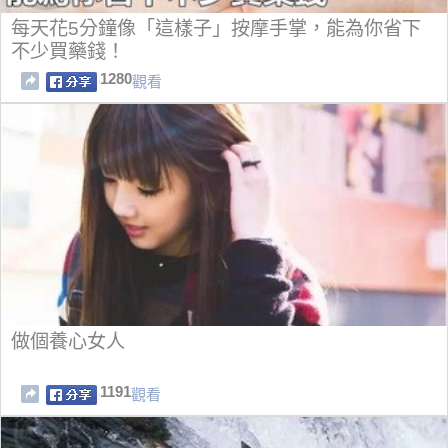
每天花5分鐘像「這樣子」按摩手掌，能為你省下
不少買藥錢！
1280
觀看
做個養心女人
1191
觀看