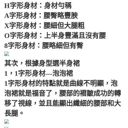
H字形身材：身材勻稱
A字形身材：腰臀略豐腴
X字形身材：腰細但大腿粗
O字形身材：上半身豐滿且沒有腰
8字形身材：腰略細但有臀
其次，根據身型選半身裙
1，1字形身材—泡泡裙
1字形身材的特點就是曲線不明顯，泡
泡裙就是福音了，腰部的褶皺成功的轉
移了視線，並且能顯出纖細的腰部和大
長腿。