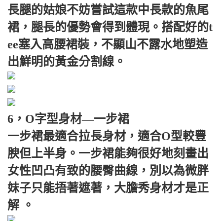
長腿的姑娘不妨嘗試這款中長款的魚尾
裙，腿長的優勢會得到體現。搭配好的t
ee塞入高腰裙裝，不顯山不露水地塑造
出鮮明的黃金分割線。
6，O字型身材—一步裙
一步裙最適合拉長身材，適合O型較豐
腴但上半身。一步裙能夠很好地刻畫出
女性凹凸有致的腰臀曲線，別以為微胖
妹子只能捂著遮著，大膽秀身材才是正
解 。