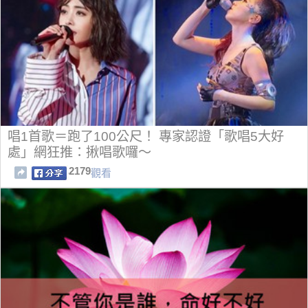
唱1首歌＝跑了100公尺！ 專家認證「歌唱5大好
處」網狂推：揪唱歌囉～
2179
觀看