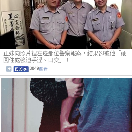
正妹向照片裡左邊那位警察報案，結果卻被他「硬
闖住處強迫手淫、口交」！
3849
觀看