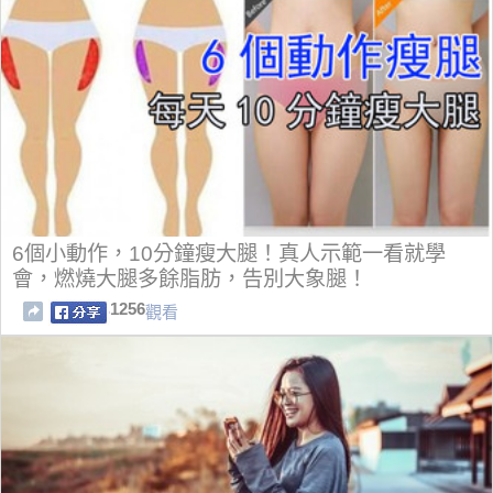
6個小動作，10分鐘瘦大腿！真人示範一看就學
會，燃燒大腿多餘脂肪，告別大象腿！
1256
觀看