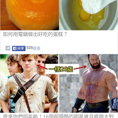
如何用電鍋做出好吃的蛋糕？
928
觀看
原來你們同年齡！16個超殘酷的明星歲月痕跡大對