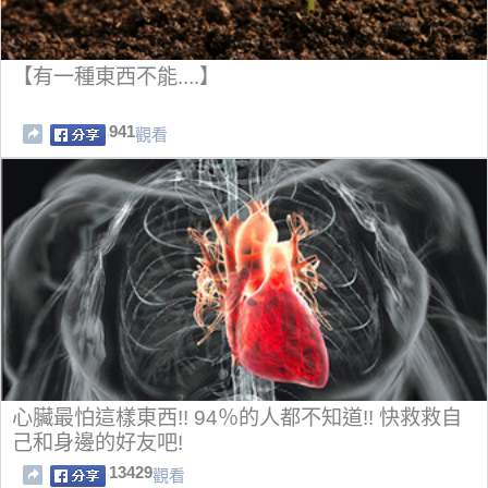
【有一種東西不能....】
941
觀看
心臟最怕這樣東西!! 94％的人都不知道!! 快救救自
己和身邊的好友吧!
13429
觀看