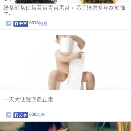
綠茶紅茶白茶黃茶青茶黑茶，喝了這麼多年終於懂
了~
6315
觀看
一天大便幾次最正常
630
觀看