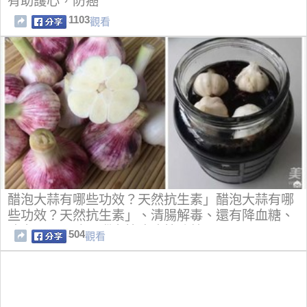
有助護心，防癌
1103
觀看
醋泡大蒜有哪些功效？天然抗生素」醋泡大蒜有哪
些功效？天然抗生素」、清腸解毒、還有降血糖、
降血壓、預防心腦血管疾病等功效。。
504
觀看