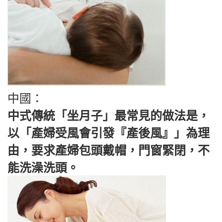
中國：
中式傳統「坐月子」最常見的做法是，
以「產婦受風會引發『產後風』」為理
由，要求產婦包頭戴帽，門窗緊閉，不
能洗澡洗頭。