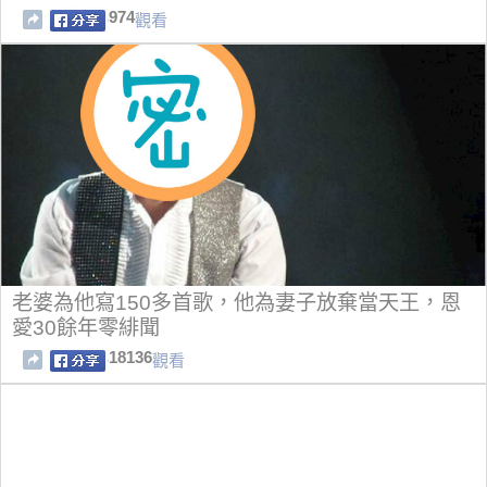
974
觀看
老婆為他寫150多首歌，他為妻子放棄當天王，恩
愛30餘年零緋聞
18136
觀看