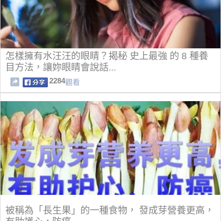
怎樣擁有水汪汪的眼睛？揭秘 史上最強 的 8 種養
目方法，讓妳眼睛會說話...
2284
觀看
被稱為「長生果」的一種食物， 發成芽營養更高，