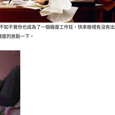
，不知不覺你也成為了一個極度工作狂，快來檢視有沒有出
適度的放鬆一下。