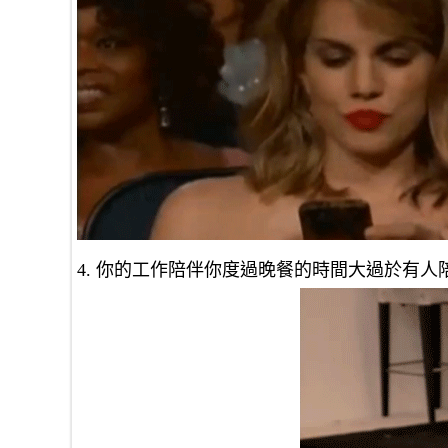
4. 你的工作陪伴你度過晚餐的時間大過於有人