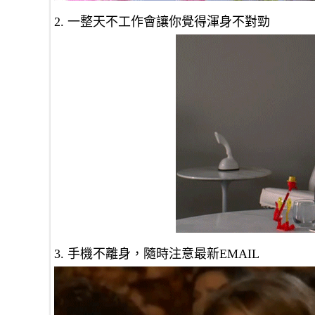
2. 一整天不工作會讓你覺得渾身不對勁
3. 手機不離身，隨時注意最新EMAIL