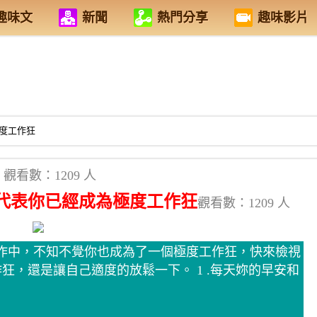
趣味文
新聞
熱門分享
趣味影片
度工作狂
觀看數：1209 人
代表你已經成為極度工作狂
觀看數：1209 人
作中，不知不覺你也成為了一個極度工作狂，快來檢視
狂，還是讓自己適度的放鬆一下。 1 .每天妳的早安和