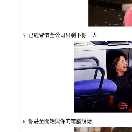
5. 已經習慣全公司只剩下你一人
6. 你甚至開始與你的電腦說話