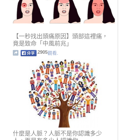
【一秒找出頭痛原因】頭部這裡痛，
竟是致命「中風前兆」
2905
觀看.
什麼是人脈？人脈不是你認識多少