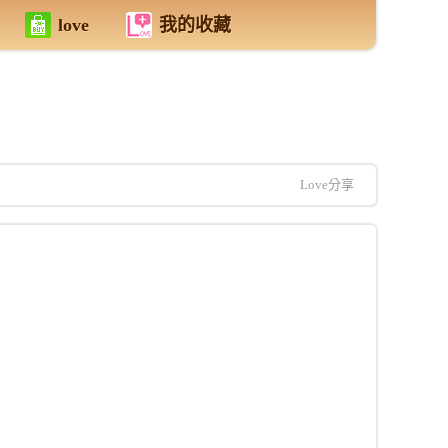
love
我的收藏
Love分享