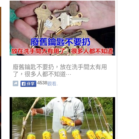
廢舊鑰匙不要扔，放在洗手間太有用
了，很多人都不知道···
4538
觀看.