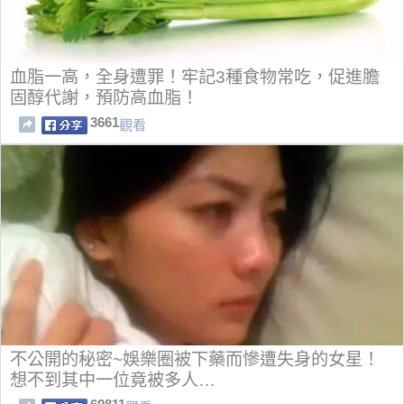
血脂一高，全身遭罪！牢記3種食物常吃，促進膽
固醇代謝，預防高血脂！
3661
觀看
不公開的秘密~娛樂圈被下藥而慘遭失身的女星！
想不到其中一位竟被多人…