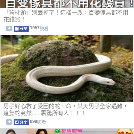
「舊枕頭」別丟掉了！這樣一改，百變傢具都不用
花錢買！
1957
觀看
男子好心救了受困的蛇一命，某天男子全家遇難，
這隻蛇竟然......震驚所有人！！！
899
觀看