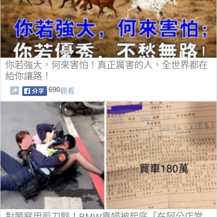
你若強大，何來害怕！真正厲害的人，全世界都在
給你讓路！
690
觀看
對警察用剪刀腳！BMW貴婦被起底「在阿公店當