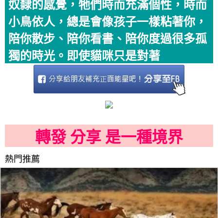
奴隸的感覺，牠們時而充滿個性，時而
小鳥依人，總是會像孩子一樣粘著你，
陪你散步、陪你看書、陪你度過很多孤
獨的時光。即使貓咪只是對著
轉發 分享 是一種境界
熱門推薦