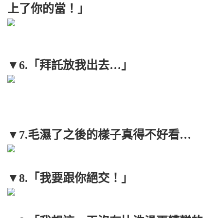
上了你的當！」
▼6.「拜託放我出去…」
▼7.毛濕了之後的樣子真得不好看…
▼8.「我要跟你絕交！」