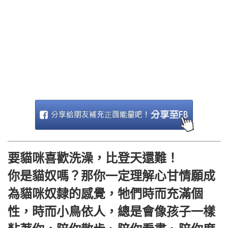
要貓咪喜歡洗澡，比登天還難！
你是貓奴嗎？那你一定理解心甘情願成
為貓咪奴隸的感覺，牠們時而充滿個
性，時而小鳥依人，總是會像孩子一樣