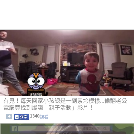
有鬼！每天回家小孩總是一副累垮模樣...偷翻老公
電腦竟找到爆嗨「親子活動」影片！
1340
觀看