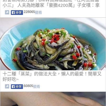
小三」 人夫為她離家「豪撒4200萬」子女嘆：拿
她沒轍
228065
觀看
十二種「蒸菜」的做法大全，懶人的最愛！簡單又
好好吃~
60805
觀看