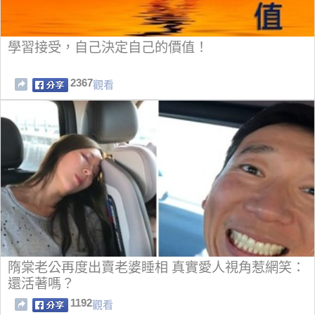
學習接受，自己決定自己的價值！
2367
觀看
隋棠老公再度出賣老婆睡相 真實愛人視角惹網笑：
還活著嗎？
1192
觀看