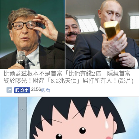
比爾蓋茲根本不是首富「比他有錢2倍」隱藏首富
終於曝光！財產「6.2兆天價」屌打所有人！(影片)
2156
觀看