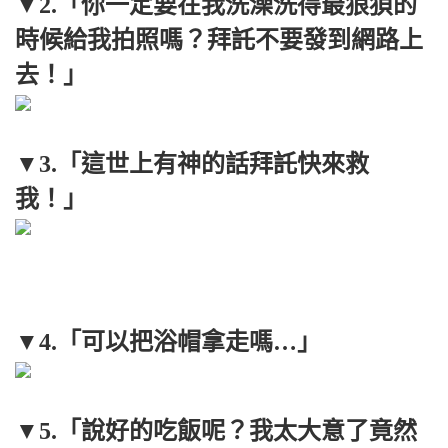
▼2.「你一定要在我洗澡洗得最狼狽的
時候給我拍照嗎？拜託不要發到網路上
去！」
▼3.「這世上有神的話拜託快來救
我！」
▼4.「可以把浴帽拿走嗎…」
▼5.「說好的吃飯呢？我太大意了竟然