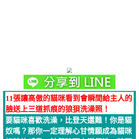
11張讓高傲的貓咪看到會瞬間給主人的
臉送上三道抓痕的狼狽洗澡照！
要貓咪喜歡洗澡，比登天還難！你是貓
奴嗎？那你一定理解心甘情願成為貓咪