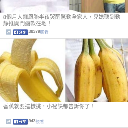
8個月大龍鳳胎半夜哭醒驚動全家人，兒媳聽到動
靜推開門癱軟在地！
38379
觀看
香蕉就要這樣挑，小祕訣都告訴你了！
943
觀看