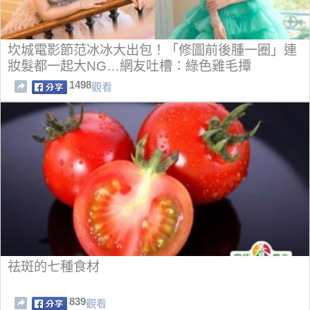
坎城電影節范冰冰大出包！「修圖前後腫一圈」連
妝髮都一起大NG…網友吐槽：綠色雞毛撢
1498
觀看
祛斑的七種食材
839
觀看