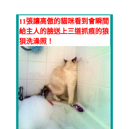
11張讓高傲的貓咪看到會瞬間
給主人的臉送上三道抓痕的狼
狽洗澡照！