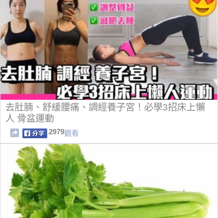
去肚腩、舒緩腰痛、調經養子宮！必學3招床上懶
人 骨盆運動
2979
觀看