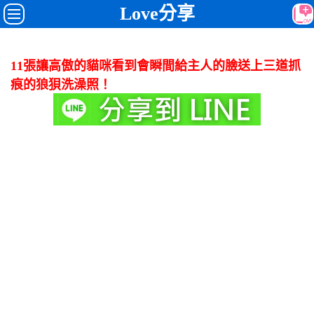
Love分享
11張讓高傲的貓咪看到會瞬間給主人的臉送上三道抓
痕的狼狽洗澡照！