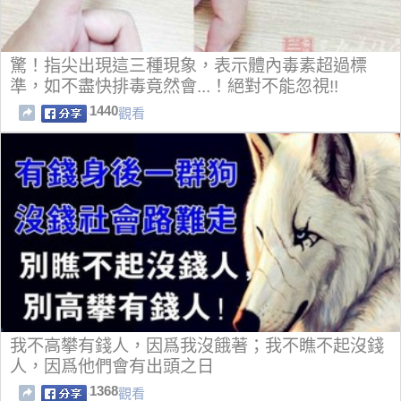
驚！指尖出現這三種現象，表示體內毒素超過標
準，如不盡快排毒竟然會...！絕對不能忽視!!
1440
觀看
我不高攀有錢人，因爲我沒餓著；我不瞧不起沒錢
人，因爲他們會有出頭之日
1368
觀看