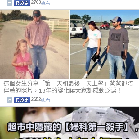
2763
觀看
這個女生分享「第一天和最後一天上學」爸爸都陪
伴著的照片，13年的變化讓大家都感動泛淚！
2652
觀看