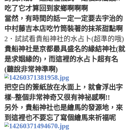
吃了它才算回到家鄉啊啊啊
當然，有時間的話一定一定要去宇治的
中村藤吉本店吃竹筒裝著的抹茶甜點啊
2．試試看貴船神社的水占卜(超準的哦)
貴船神社是京都最具盛名的緣結神社(就
是求姻緣的)，而這裡的水占卜超有名
(聽說非常神準啊)
把空白的簽紙放在水面上，就會浮出字
樣~整個非常神奇又很有神祕感啊!!
另外，貴船神社也是繪馬的發源地，來
到這裡也不要忘了寫個繪馬來祈福呢