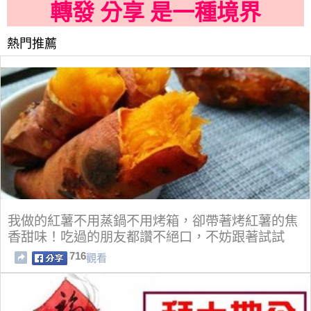
轉發 分享 是一種境界
熱門推薦
我做的紅薯不用蒸鍋不用烤箱，卻帶著烤紅薯的焦
香甜味！吃過的朋友都讚不絕口，不妨跟著試試
716
觀看