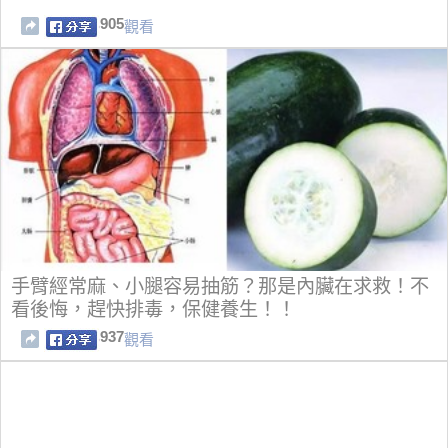
905
觀看
手臂經常麻、小腿容易抽筋？那是內臟在求救！不
看後悔，趕快排毒，保健養生！！
937
觀看