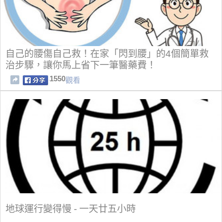
自己的腰傷自己救！在家「閃到腰」的4個簡單救
治步驟，讓你馬上省下一筆醫藥費！
1550
觀看
地球運行變得慢 - 一天廿五小時