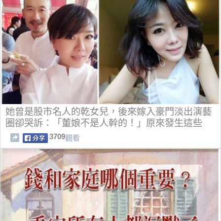
她曾是股市名人的乾女兒，後來嫁入豪門淡出演藝
圈卻哭訴：「董娘不是人幹的！」原來發生這些
事...
3709
觀看