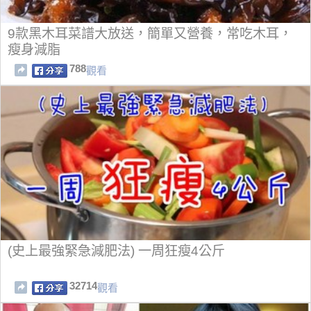
9款黑木耳菜譜大放送，簡單又營養，常吃木耳，
瘦身減脂
788
觀看
(史上最強緊急減肥法) 一周狂瘦4公斤
32714
觀看