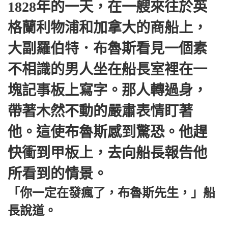
1828年的一天，在一艘來往於英
格蘭利物浦和加拿大的商船上，
大副羅伯特．布魯斯看見一個素
不相識的男人坐在船長室裡在一
塊記事板上寫字。那人轉過身，
帶著木然不動的嚴肅表情盯著
他。這使布魯斯感到驚恐。他趕
快衝到甲板上，去向船長報告他
所看到的情景。
「你一定在發瘋了，布魯斯先生，」船
長說道。