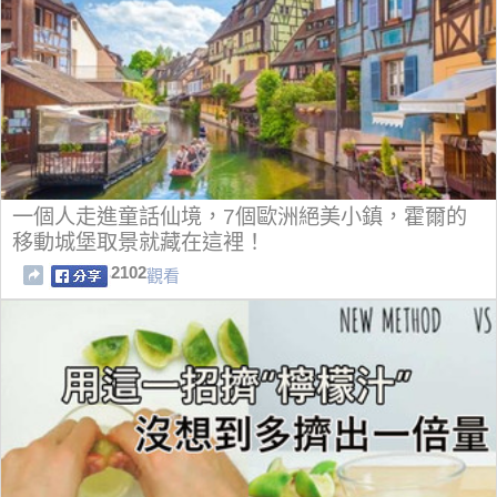
一個人走進童話仙境，7個歐洲絕美小鎮，霍爾的
移動城堡取景就藏在這裡！
2102
觀看