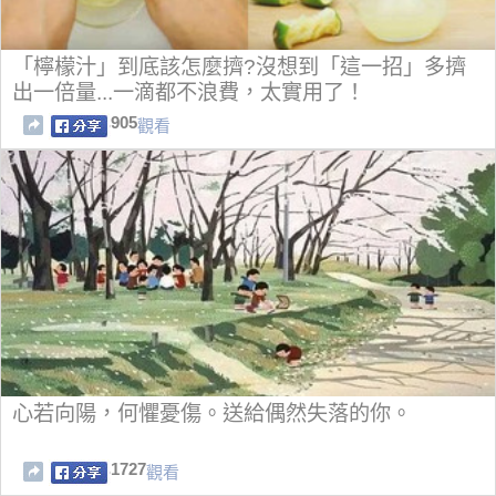
「檸檬汁」到底該怎麼擠?沒想到「這一招」多擠
出一倍量...一滴都不浪費，太實用了！
905
觀看
心若向陽，何懼憂傷。送給偶然失落的你。
1727
觀看