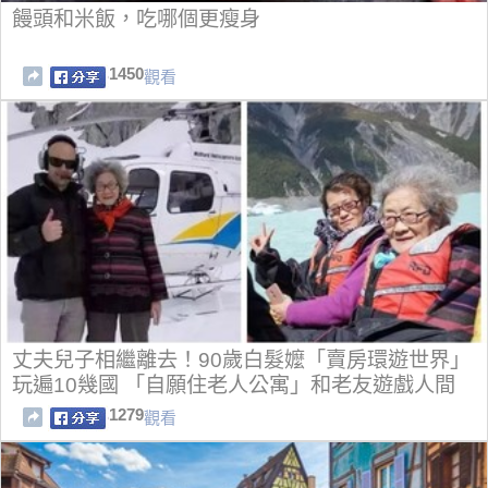
饅頭和米飯，吃哪個更瘦身
1450
觀看
丈夫兒子相繼離去！90歲白髮嬤「賣房環遊世界」
玩遍10幾國 「自願住老人公寓」和老友遊戲人間
1279
觀看