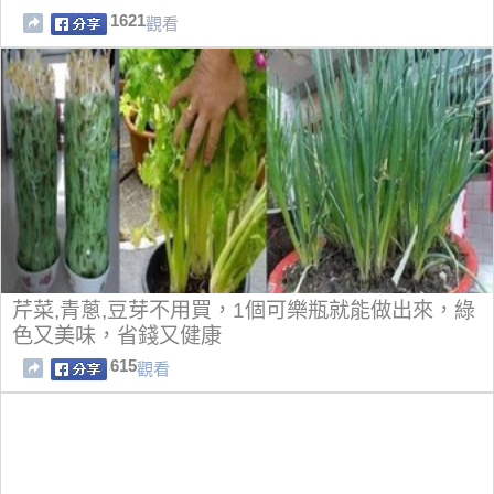
1621
觀看
芹菜,青蔥,豆芽不用買，1個可樂瓶就能做出來，綠
色又美味，省錢又健康
615
觀看