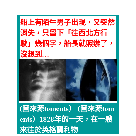
船上有陌生男子出現，又突然
消失，只留下「往西北方行
駛」幾個字，船長就照辦了，
沒想到…
(圖來源toments） (圖來源tom
ents）1828年的一天，在一艘
來往於英格蘭利物