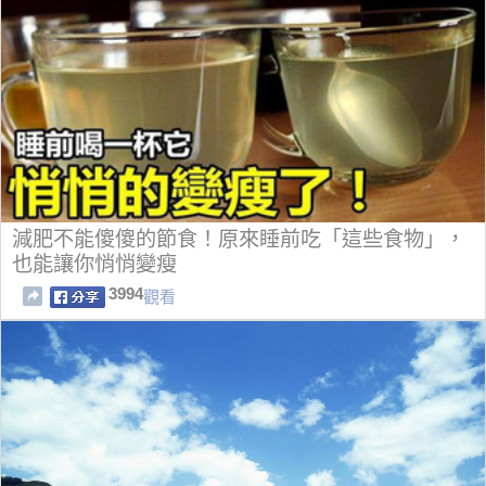
減肥不能傻傻的節食！原來睡前吃「這些食物」，
也能讓你悄悄變瘦
3994
觀看