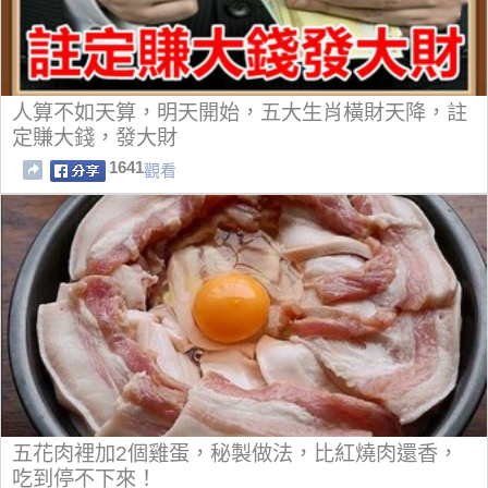
人算不如天算，明天開始，五大生肖橫財天降，註
定賺大錢，發大財
1641
觀看
五花肉裡加2個雞蛋，秘製做法，比紅燒肉還香，
吃到停不下來！