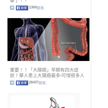
單了！！
1369
觀看.
重要！！「大腸癌」早期有四大症
狀！華人患上大腸癌最多!可惜很多人
都不知道！! !
26437
觀看.