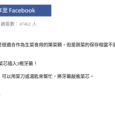
籤
觀看數：47462 人
是很適合作為生菜食用的葉菜類，但是蔬菜的保存相當不
菜芯插入3根牙籤！
，可以用菜刀或湯匙來幫忙，將牙籤敲進菜芯。
。