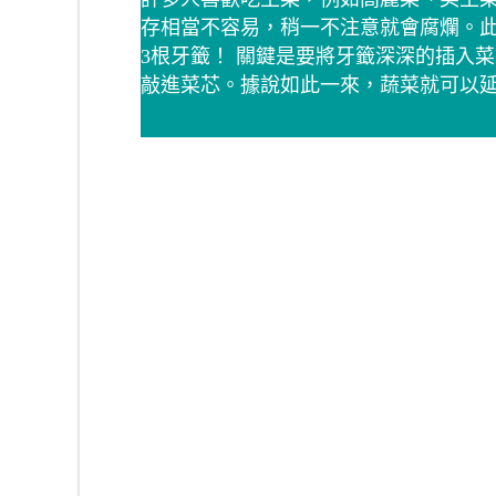
存相當不容易，稍一不注意就會腐爛。此
3根牙籤！ 關鍵是要將牙籤深深的插入
敲進菜芯。據說如此一來，蔬菜就可以