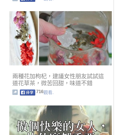
兩種花加枸杞，建議女性朋友試試這
道花草茶，微苦回甜，味道不錯
716
觀看.