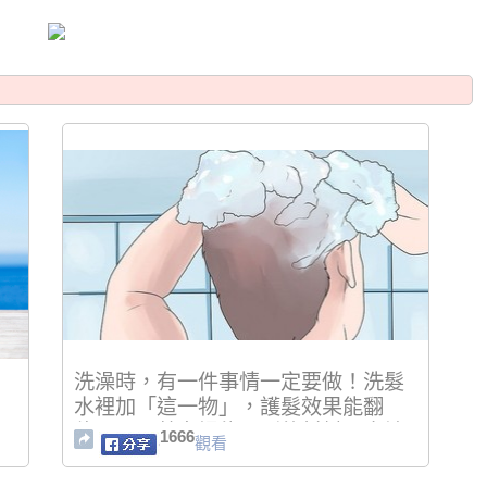
洗澡時，有一件事情一定要做！洗髮
水裡加「這一物」，護髮效果能翻
倍！全是菜市場能買到的材料！太神
1666
觀看
奇！