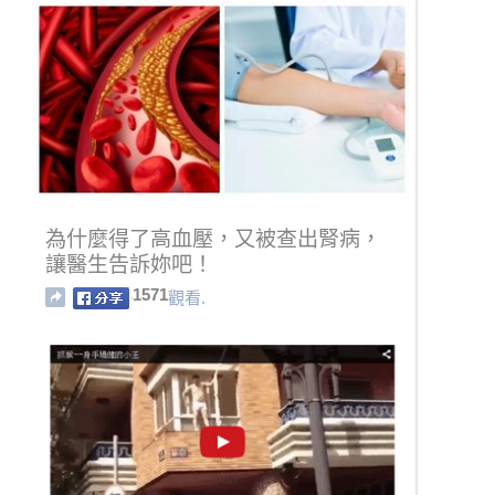
為什麼得了高血壓，又被查出腎病，
讓醫生告訴妳吧！
1571
觀看.