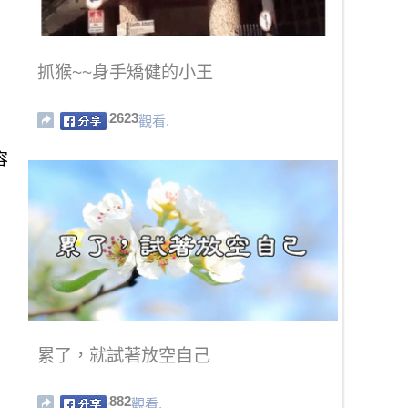
抓猴~~身手矯健的小王
2623
觀看.
容
累了，就試著放空自己
882
觀看.