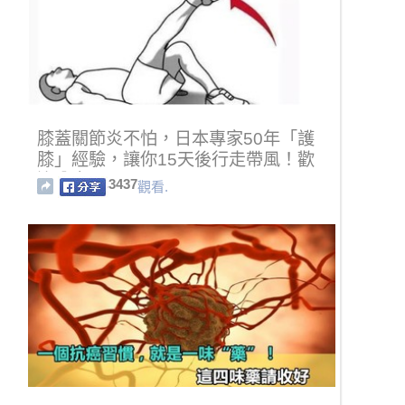
膝蓋關節炎不怕，日本專家50年「護
膝」經驗，讓你15天後行走帶風！歡
迎分享！
3437
觀看.